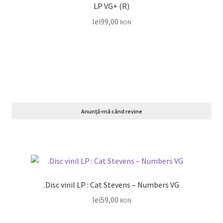
LP VG+ (R)
lei
99,00
RON
Anunță-mă când revine
.Disc vinil LP : Cat Stevens – Numbers VG
lei
59,00
RON