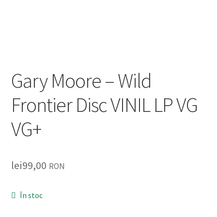
Listă produse
Oferta lunii
Contul meu
Gary Moore – Wild
Blog
Frontier Disc VINIL LP VG
lei0,00
VG+
lei
99,00
RON
În stoc