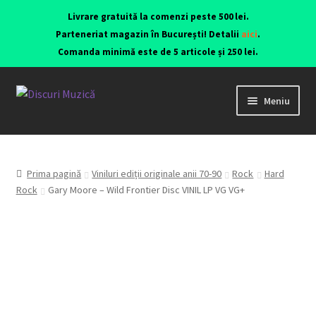
Livrare gratuită la comenzi peste 500 lei.
Parteneriat magazin în București! Detalii
aici
.
Comanda minimă este de 5 articole și 250 lei.
Meniu
Viniluri ediții originale anii 70-90
CD-uri originale
Prima pagină
Viniluri ediții originale anii 70-90
Rock
Hard
Rock
Gary Moore – Wild Frontier Disc VINIL LP VG VG+
Contact
Echipamente