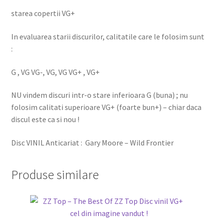
starea copertii VG+
In evaluarea starii discurilor, calitatile care le folosim sunt
:
G , VG VG-, VG, VG VG+ , VG+
NU vindem discuri intr-o stare inferioara G (buna) ; nu
folosim calitati superioare VG+ (foarte bun+) – chiar daca
discul este ca si nou !
Disc VINIL Anticariat : Gary Moore – Wild Frontier
Produse similare