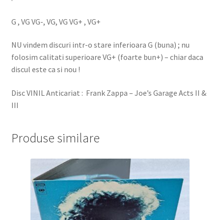
G , VG VG-, VG, VG VG+ , VG+
NU vindem discuri intr-o stare inferioara G (buna) ; nu
folosim calitati superioare VG+ (foarte bun+) – chiar daca
discul este ca si nou !
Disc VINIL Anticariat : Frank Zappa – Joe’s Garage Acts II &
III
Produse similare