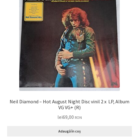
Neil Diamond – Hot August Night Disc vinil 2 x LP, Album
VG VG+ (R)
lei
69,00
RON
Adaugă în coș