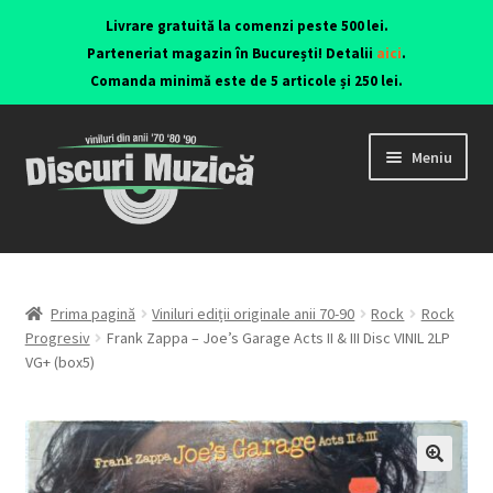
Livrare gratuită la comenzi peste 500 lei.
Parteneriat magazin în București! Detalii
aici
.
Comanda minimă este de 5 articole și 250 lei.
Meniu
Viniluri ediții originale anii 70-90
CD-uri originale
Prima pagină
Viniluri ediții originale anii 70-90
Rock
Rock
Progresiv
Frank Zappa – Joe’s Garage Acts II & III Disc VINIL 2LP
VG+ (box5)
Contact
🔍