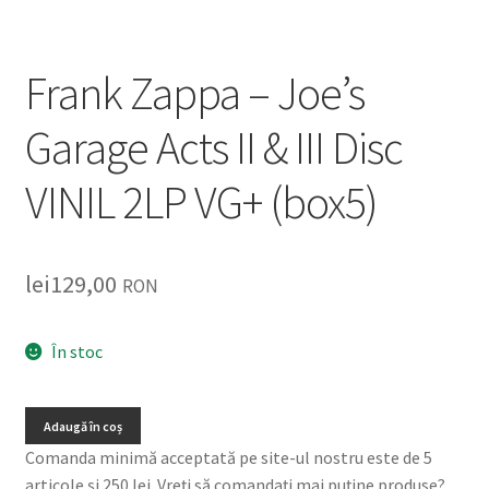
Frank Zappa – Joe’s
Garage Acts II & III Disc
VINIL 2LP VG+ (box5)
lei
129,00
RON
În stoc
Adaugă în coș
Comanda minimă acceptată pe site-ul nostru este de 5
articole și 250 lei. Vreți să comandați mai puține produse?