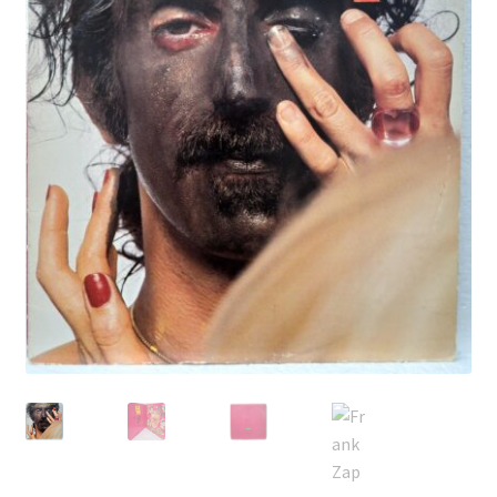
Echipamente
Listă produse
Oferta lunii
Contul meu
Blog
lei0,00