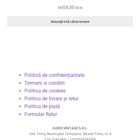
lei
59,00
RON
Anunță-mă când revine
Politică de confidențialitate
Termeni si conditii
Politica de cookies
Politica de livrare și retur
Politica de plată
Formular Retur
AUDIO VINTAGE S.R.L.
Jud. Timiș, Municipiul Timișoara, Strada Titan, nr. 4
CUI: 51415401 / J2025016743004