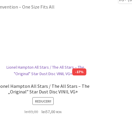
nvention – One Size Fits All
-17%
ionel Hampton All Stars / The All Stars – The
„Original” Star Dust Disc VINIL VG+
REDUCERI!
lei
69,00
lei
57,00
RON