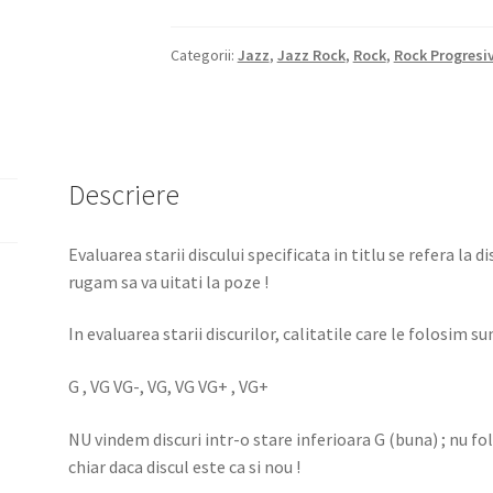
Categorii:
Jazz
,
Jazz Rock
,
Rock
,
Rock Progresi
Descriere
Evaluarea starii discului specificata in titlu se refera la d
rugam sa va uitati la poze !
In evaluarea starii discurilor, calitatile care le folosim sun
G , VG VG-, VG, VG VG+ , VG+
NU vindem discuri intr-o stare inferioara G (buna) ; nu f
chiar daca discul este ca si nou !