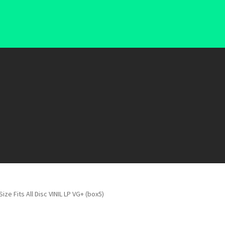
e Fits All Disc VINIL LP VG+ (box5)