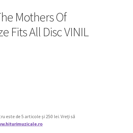
he Mothers Of
e Fits All Disc VINIL
ste de 5 articole și 250 lei. Vreți să
w.hiturimuzicale.ro