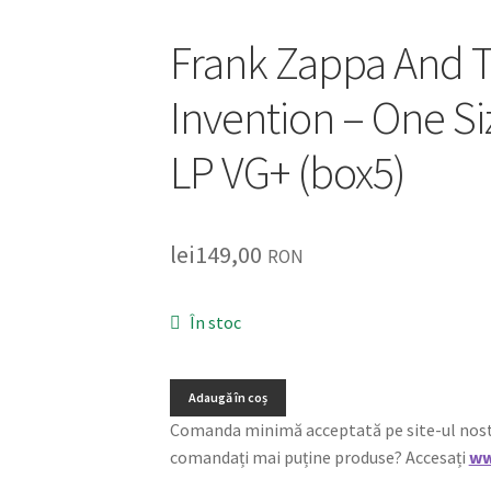
Frank Zappa And T
Invention – One Siz
LP VG+ (box5)
lei
149,00
RON
În stoc
Adaugă în coș
Comanda minimă acceptată pe site-ul nostru e
comandați mai puține produse? Accesați
ww