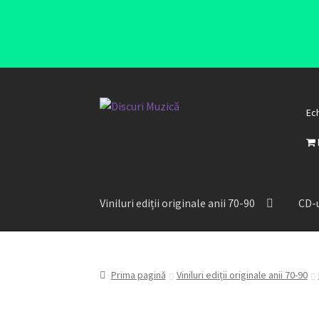
Ec
Viniluri ediții originale anii 70-90
CD-u
Prima pagină
Viniluri ediții originale anii 70-90