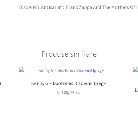
Disc VINIL Anticariat : Frank Zappa And The Mothers Of I
Produse similare
VG+ (R)
Kenny G – Duotones Disc vinil lp vg+
L
lei
109,00
RON