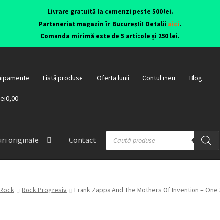
Livrare gratuită la comenzi peste 500 lei.
Parteneriat magazin în București! Detalii
aici
.
Comanda minimă este de 5 articole și 250 lei.
hipamente
Listă produse
Oferta lunii
Contul meu
Blog
lei0,00
ri originale
Contact
Rock
Rock Progresiv
Frank Zappa And The Mothers Of Invention – One Siz