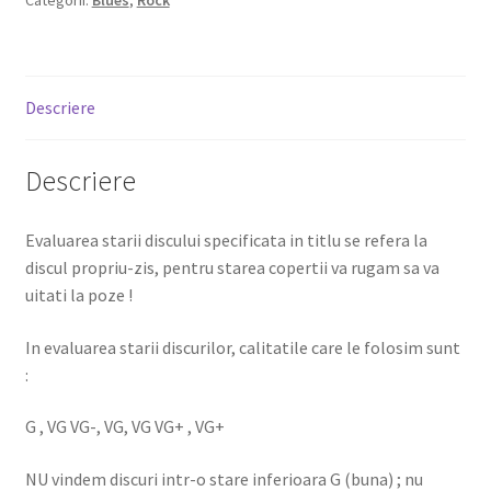
Descriere
Descriere
Evaluarea starii discului specificata in titlu se refera la
discul propriu-zis, pentru starea copertii va rugam sa va
uitati la poze !
In evaluarea starii discurilor, calitatile care le folosim sunt
:
G , VG VG-, VG, VG VG+ , VG+
NU vindem discuri intr-o stare inferioara G (buna) ; nu