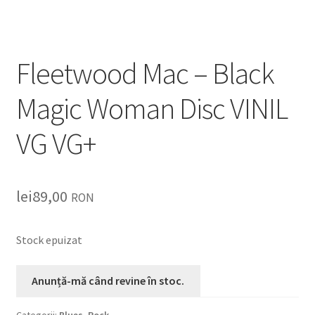
Echipamente
Listă produse
Fleetwood Mac – Black
Oferta lunii
Magic Woman Disc VINIL
Contul meu
VG VG+
Blog
lei0,00
lei
89,00
RON
Stock epuizat
Categorii:
Blues
,
Rock