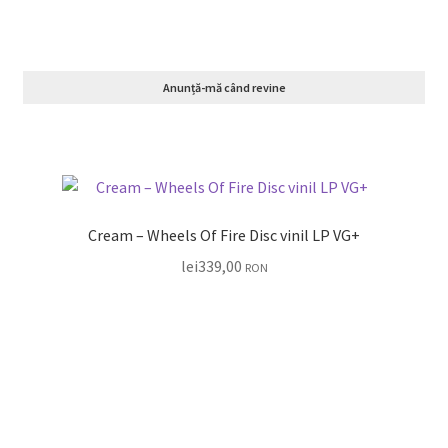
Anunță-mă când revine
Cream – Wheels Of Fire Disc vinil LP VG+
lei
339,00
RON