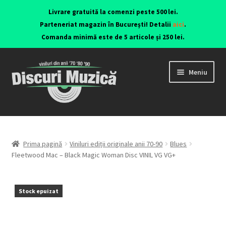
Livrare gratuită la comenzi peste 500 lei.
Parteneriat magazin în București! Detalii
aici
.
Comanda minimă este de 5 articole și 250 lei.
Meniu
Viniluri ediții originale anii 70-90
CD-uri originale
Prima pagină
Viniluri ediții originale anii 70-90
Blues
Fleetwood Mac – Black Magic Woman Disc VINIL VG VG+
Contact
Stock epuizat