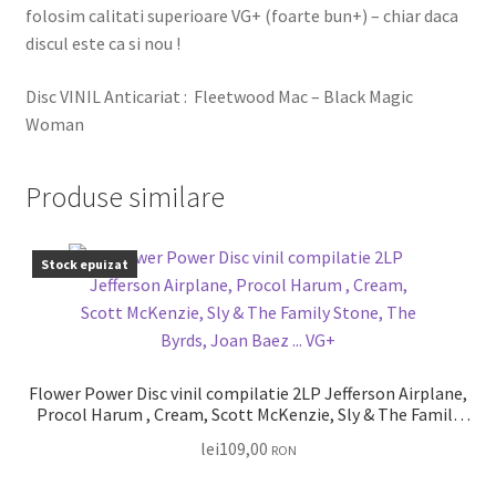
folosim calitati superioare VG+ (foarte bun+) – chiar daca
discul este ca si nou !
Disc VINIL Anticariat : Fleetwood Mac – Black Magic
Woman
Produse similare
Stock epuizat
Flower Power Disc vinil compilatie 2LP Jefferson Airplane,
Procol Harum , Cream, Scott McKenzie, Sly & The Family
Stone, The Byrds, Joan Baez … VG+
lei
109,00
RON