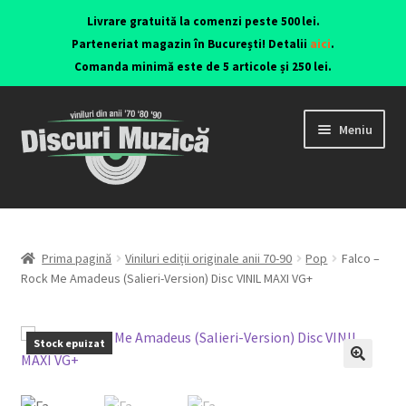
Livrare gratuită la comenzi peste 500 lei.
Parteneriat magazin în București! Detalii
aici
.
Comanda minimă este de 5 articole și 250 lei.
Meniu
Viniluri ediții originale anii 70-90
CD-uri originale
Prima pagină
Viniluri ediții originale anii 70-90
Pop
Falco ‎–
Rock Me Amadeus (Salieri-Version) Disc VINIL MAXI VG+
Contact
Stock epuizat
🔍