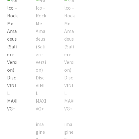
Echipamente
Listă produse
Oferta lunii
Contul meu
Blog
lei0,00