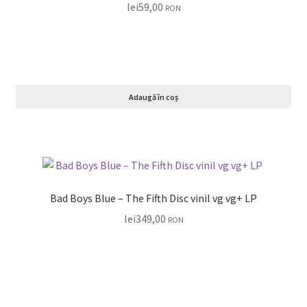
lei
59,00
RON
Adaugă în coș
Bad Boys Blue ‎– The Fifth Disc vinil vg vg+ LP
lei
349,00
RON