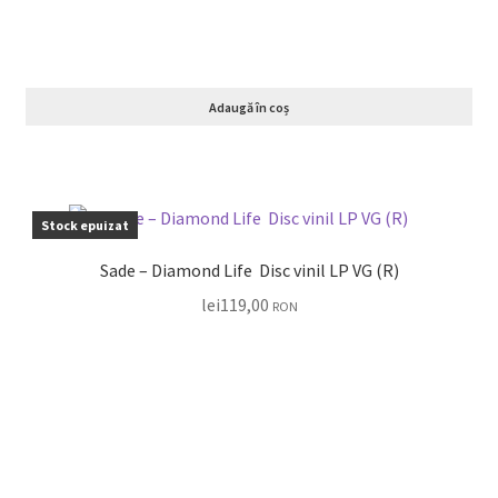
Adaugă în coș
Stock epuizat
Sade – Diamond Life Disc vinil LP VG (R)
lei
119,00
RON