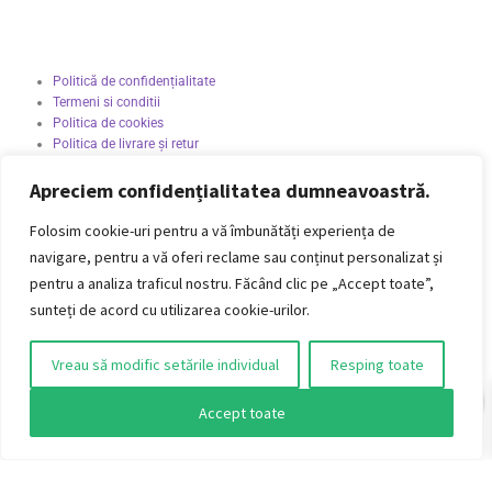
Politică de confidențialitate
Termeni si conditii
Politica de cookies
Politica de livrare și retur
Politica de plată
Formular Retur
Apreciem confidențialitatea dumneavoastră.
AUDIO VINTAGE S.R.L.
Jud. Timiș, Mun. Timișoara, Str. Titan, 4
Folosim cookie-uri pentru a vă îmbunătăți experiența de
CUI: 51415401 / J2025016743004
navigare, pentru a vă oferi reclame sau conținut personalizat și
Telefon: +40 722 220 434
pentru a analiza traficul nostru. Făcând clic pe „Accept toate”,
sunteți de acord cu utilizarea cookie-urilor.
Vreau să modific setările individual
Resping toate
0
Accept toate
🎵 Abonează-te la newsletter
O
p
Email