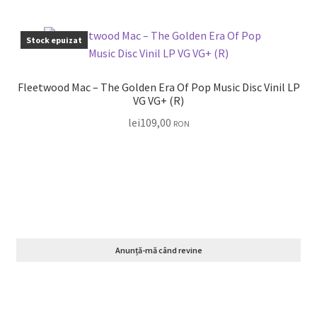
Stock epuizat
Fleetwood Mac – The Golden Era Of Pop Music Disc Vinil LP
VG VG+ (R)
lei
109,00
RON
Anunță-mă când revine