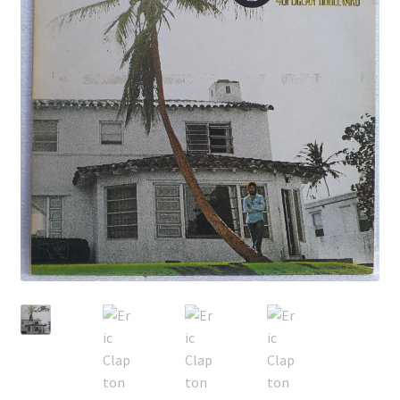
Echipamente
Listă produse
Oferta lunii
Contul meu
Blog
lei0,00