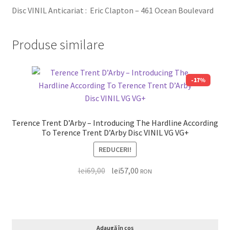
Disc VINIL Anticariat : Eric Clapton – 461 Ocean Boulevard
Produse similare
-17%
Terence Trent D’Arby – Introducing The Hardline According
To Terence Trent D’Arby Disc VINIL VG VG+
REDUCERI!
lei
69,00
lei
57,00
RON
Adaugă în coș