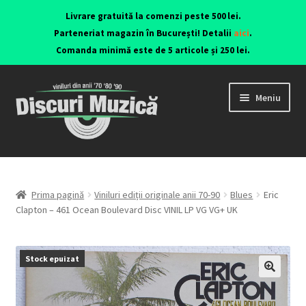
Livrare gratuită la comenzi peste 500 lei.
Parteneriat magazin în București! Detalii
aici
.
Comanda minimă este de 5 articole și 250 lei.
Meniu
Viniluri ediții originale anii 70-90
CD-uri originale
Prima pagină
Viniluri ediții originale anii 70-90
Blues
Eric
Clapton – 461 Ocean Boulevard Disc VINIL LP VG VG+ UK
Contact
Stock epuizat
🔍