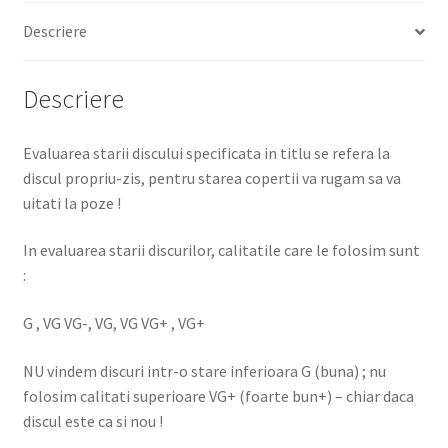
Descriere
Descriere
Evaluarea starii discului specificata in titlu se refera la
discul propriu-zis, pentru starea copertii va rugam sa va
uitati la poze !
In evaluarea starii discurilor, calitatile care le folosim sunt
:
G , VG VG-, VG, VG VG+ , VG+
NU vindem discuri intr-o stare inferioara G (buna) ; nu
folosim calitati superioare VG+ (foarte bun+) – chiar daca
discul este ca si nou !