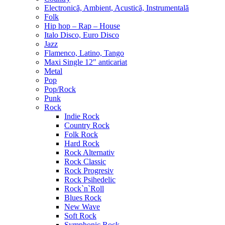
Electronică, Ambient, Acustică, Instrumentală
Folk
Hip hop – Rap – House
Italo Disco, Euro Disco
Jazz
Flamenco, Latino, Tango
Maxi Single 12″ anticariat
Metal
Pop
Pop/Rock
Punk
Rock
Indie Rock
Country Rock
Folk Rock
Hard Rock
Rock Alternativ
Rock Classic
Rock Progresiv
Rock Psihedelic
Rock`n`Roll
Blues Rock
New Wave
Soft Rock
Symphonic Rock