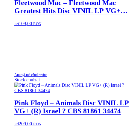
Fleetwood Mac – Fleetwood Mac
Greatest Hits Disc VINIL LP VG+
(R)
lei
109,00
RON
Anunță-mă când revine
Stock epuizat
Pink Floyd – Animals Disc VINIL LP
VG+ (R) Israel ? CBS 81861 34474
lei
209,00
RON