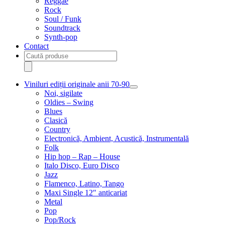
Reggae
Rock
Soul / Funk
Soundtrack
Synth-pop
Contact
Products
search
Viniluri ediții originale anii 70-90
Extinde
Noi, sigilate
meniul
Oldies – Swing
copil
Blues
Clasică
Country
Electronică, Ambient, Acustică, Instrumentală
Folk
Hip hop – Rap – House
Italo Disco, Euro Disco
Jazz
Flamenco, Latino, Tango
Maxi Single 12″ anticariat
Metal
Pop
Pop/Rock