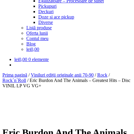
Egalizatoare – Procesoare de sunet
meniul
Pickupuri
copil
Deckuri
Doze si ace pickup
Diverse
Listă produse
Oferta lunii
Contul meu
Blog
lei0,00
lei
0,00
0 elemente
Prima pagină
/
Viniluri ediții originale anii 70-90
/
Rock
/
Rock`n`Roll
/
Eric Burdon And The Animals – Greatest Hits – Disc
VINIL LP VG VG+
Eric Burdon And The Animals