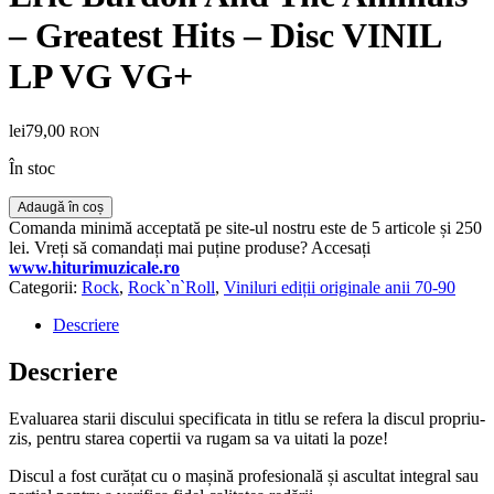
– Greatest Hits – Disc VINIL
LP VG VG+
lei
79,00
RON
În stoc
Cantitate
Adaugă în coș
Eric
Comanda minimă acceptată pe site-ul nostru este de 5 articole și 250
Burdon
lei. Vreți să comandați mai puține produse? Accesați
And
www.hiturimuzicale.ro
The
Categorii:
Rock
,
Rock`n`Roll
,
Viniluri ediții originale anii 70-90
Animals
–
Descriere
Greatest
Hits
Descriere
-
Disc
Evaluarea starii discului specificata in titlu se refera la discul propriu-
VINIL
zis, pentru starea copertii va rugam sa va uitati la poze!
LP
VG
Discul a fost curățat cu o mașină profesională și ascultat integral sau
VG+