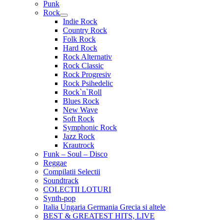
Punk
Rock
Extinde
Indie Rock
meniul
Country Rock
copil
Folk Rock
Hard Rock
Rock Alternativ
Rock Classic
Rock Progresiv
Rock Psihedelic
Rock`n`Roll
Blues Rock
New Wave
Soft Rock
Symphonic Rock
Jazz Rock
Krautrock
Funk – Soul – Disco
Reggae
Compilatii Selectii
Soundtrack
COLECTII LOTURI
Synth-pop
Italia Ungaria Germania Grecia si altele
BEST & GREATEST HITS, LIVE