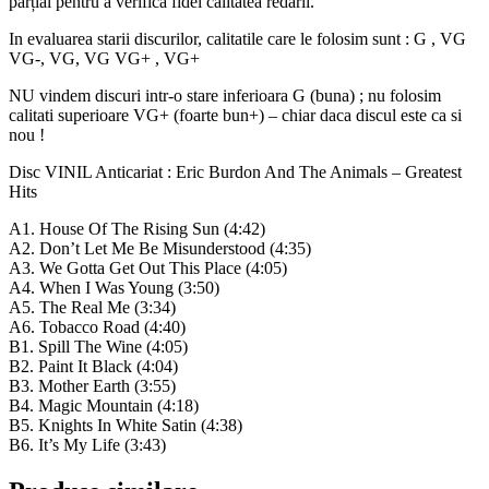
parțial pentru a verifica fidel calitatea redării.
In evaluarea starii discurilor, calitatile care le folosim sunt : G , VG
VG-, VG, VG VG+ , VG+
NU vindem discuri intr-o stare inferioara G (buna) ; nu folosim
calitati superioare VG+ (foarte bun+) – chiar daca discul este ca si
nou !
Disc VINIL Anticariat : Eric Burdon And The Animals – Greatest
Hits
A1. House Of The Rising Sun (4:42)
A2. Don’t Let Me Be Misunderstood (4:35)
A3. We Gotta Get Out This Place (4:05)
A4. When I Was Young (3:50)
A5. The Real Me (3:34)
A6. Tobacco Road (4:40)
B1. Spill The Wine (4:05)
B2. Paint It Black (4:04)
B3. Mother Earth (3:55)
B4. Magic Mountain (4:18)
B5. Knights In White Satin (4:38)
B6. It’s My Life (3:43)