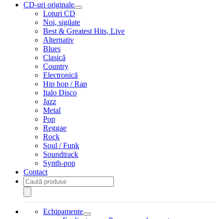
CD-uri originale
Extinde
Loturi CD
meniul
Noi, sigilate
copil
Best & Greatest Hits, Live
Alternativ
Blues
Clasică
Country
Electronică
Hip hop / Rap
Italo Disco
Jazz
Metal
Pop
Reggae
Rock
Soul / Funk
Soundtrack
Synth-pop
Contact
Products
search
Echipamente
Extinde