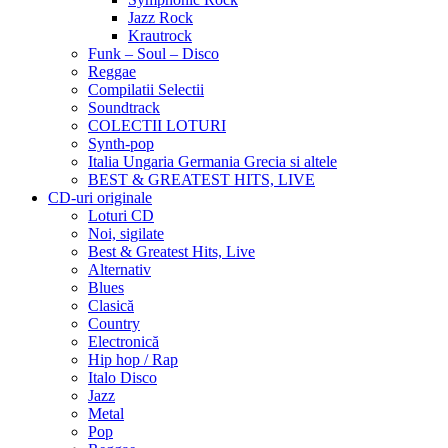
Jazz Rock
Krautrock
Funk – Soul – Disco
Reggae
Compilatii Selectii
Soundtrack
COLECTII LOTURI
Synth-pop
Italia Ungaria Germania Grecia si altele
BEST & GREATEST HITS, LIVE
CD-uri originale
Loturi CD
Noi, sigilate
Best & Greatest Hits, Live
Alternativ
Blues
Clasică
Country
Electronică
Hip hop / Rap
Italo Disco
Jazz
Metal
Pop