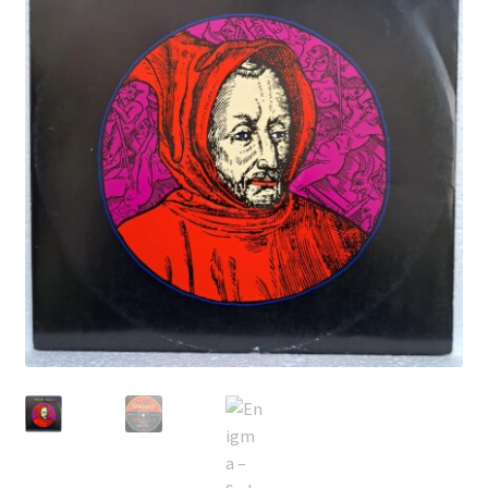
Echipamente
Listă produse
Oferta lunii
Contul meu
Blog
lei0,00