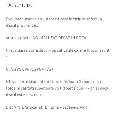
Descriere
Evaluarea starii discului specificata in titlu se refera la
discul propriu-zis,
starea copertii VG MAI UZAT DECAT IN POZA
In evaluarea starii discurilor, calitatile care le folosim sunt
:
G , VG VG-, VG, VG VG+ , VG+
NU vindem discuri intr-o stare inferioara G (buna) ; nu
folosim calitati superioare VG+ (foarte bun+) – chiar daca
discul este ca si nou !
Disc VINIL Anticariat : Enigma – Sadeness Part I