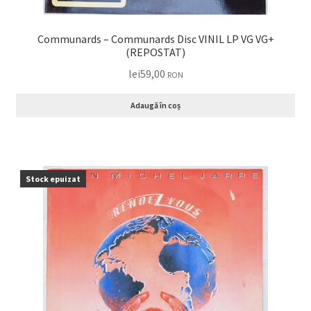
Communards – Communards Disc VINIL LP VG VG+
(REPOSTAT)
lei
59,00
RON
Adaugă în coș
Stock epuizat