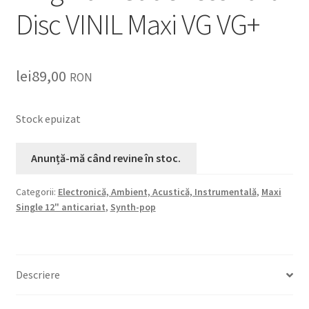
Disc VINIL Maxi VG VG+
lei
89,00
RON
Stock epuizat
Categorii:
Electronică, Ambient, Acustică, Instrumentală
,
Maxi
Single 12" anticariat
,
Synth-pop
Descriere