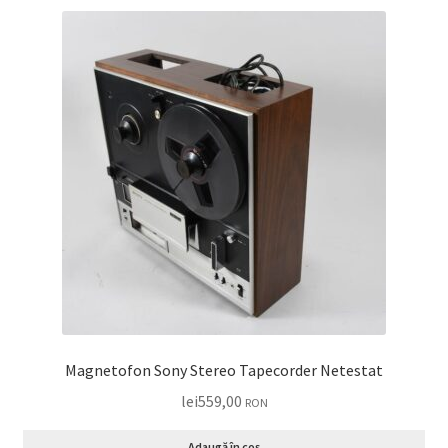
Magnetofon Sony Stereo Tapecorder Netestat
lei
559,00
RON
Adaugă în coș