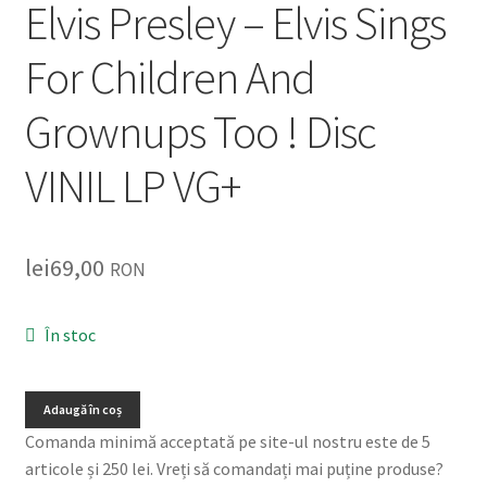
Elvis Presley – Elvis Sings
For Children And
Grownups Too ! Disc
VINIL LP VG+
lei
69,00
RON
În stoc
Adaugă în coș
Comanda minimă acceptată pe site-ul nostru este de 5
articole și 250 lei. Vreți să comandați mai puține produse?