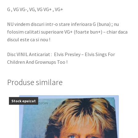
G , VG VG-, VG, VG VG+ , VG+
NU vindem discuri intr-o stare inferioara G (buna) ; nu
folosim calitati superioare VG+ (foarte bun+) – chiar daca
discul este ca si nou !
Disc VINIL Anticariat : Elvis Presley – Elvis Sings For
Children And Grownups Too !
Produse similare
Stock epuizat