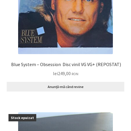
Blue System ‎– Obsession Disc vinil VG VG+ (REPOSTAT)
lei
249,00
RON
Anunță-mă când revine
Stock epuizat