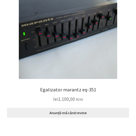
Egalizator marantz eq-351
lei
1.100,00
RON
Anunță-mă când revine