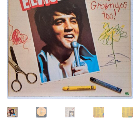
Echipamente
Listă produse
Oferta lunii
Contul meu
Blog
lei0,00