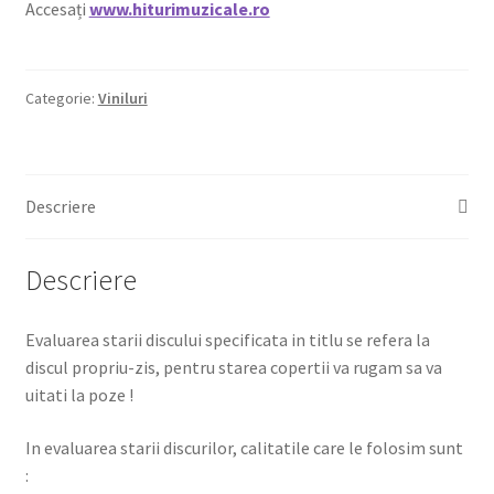
Accesați
www.hiturimuzicale.ro
Categorie:
Viniluri
Descriere
Descriere
Evaluarea starii discului specificata in titlu se refera la
discul propriu-zis, pentru starea copertii va rugam sa va
uitati la poze !
In evaluarea starii discurilor, calitatile care le folosim sunt
: