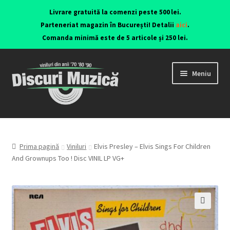
Livrare gratuită la comenzi peste 500 lei.
Parteneriat magazin în București! Detalii
aici
.
Comanda minimă este de 5 articole și 250 lei.
Meniu
Viniluri ediții originale anii 70-90
CD-uri originale
Prima pagină
Viniluri
Elvis Presley – Elvis Sings For Children
And Grownups Too ! Disc VINIL LP VG+
Contact
🔍