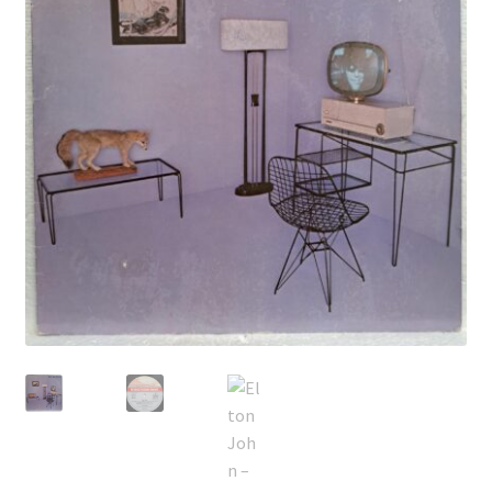
Echipamente
Listă produse
Oferta lunii
Contul meu
Blog
lei0,00