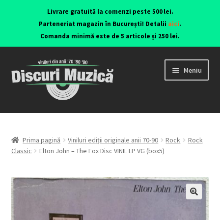
Livrare gratuită la comenzi peste 500 lei.
Parteneriat magazin în București! Detalii
aici
.
Comanda minimă este de 5 articole și 250 lei.
Meniu
Viniluri ediții originale anii 70-90
CD-uri originale
Prima pagină
Viniluri ediții originale anii 70-90
Rock
Rock
Classic
Elton John – The Fox Disc VINIL LP VG (box5)
Contact
🔍