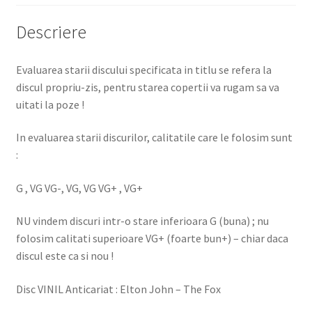
Descriere
Evaluarea starii discului specificata in titlu se refera la
discul propriu-zis, pentru starea copertii va rugam sa va
uitati la poze !
In evaluarea starii discurilor, calitatile care le folosim sunt
:
G , VG VG-, VG, VG VG+ , VG+
NU vindem discuri intr-o stare inferioara G (buna) ; nu
folosim calitati superioare VG+ (foarte bun+) – chiar daca
discul este ca si nou !
Disc VINIL Anticariat : Elton John – The Fox