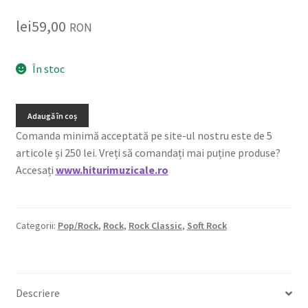
lei
59,00
RON
În stoc
Adaugă în coș
Comanda minimă acceptată pe site-ul nostru este de 5
articole și 250 lei. Vreți să comandați mai puține produse?
Accesați
www.hiturimuzicale.ro
Categorii:
Pop/Rock
,
Rock
,
Rock Classic
,
Soft Rock
Descriere