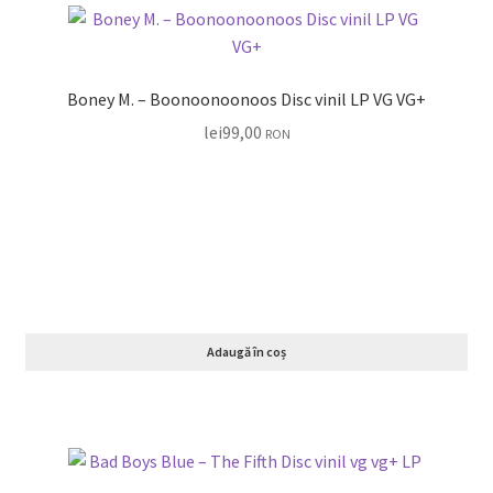
Boney M. – Boonoonoonoos Disc vinil LP VG VG+
lei
99,00
RON
Adaugă în coș