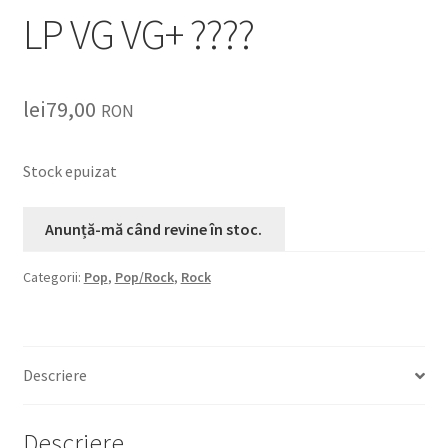
LP VG VG+ ????
lei
79,00
RON
Stock epuizat
Categorii:
Pop
,
Pop/Rock
,
Rock
Descriere
Descriere