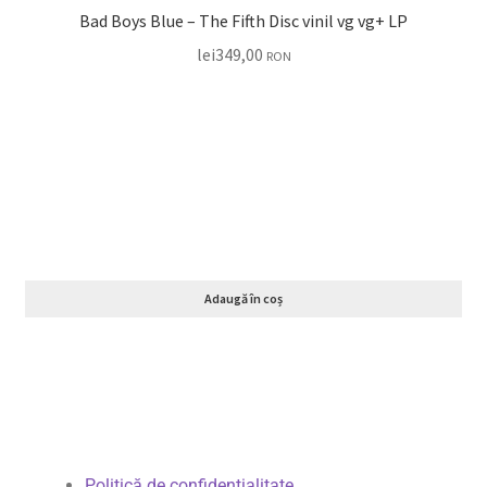
Bad Boys Blue ‎– The Fifth Disc vinil vg vg+ LP
lei
349,00
RON
Adaugă în coș
Politică de confidențialitate