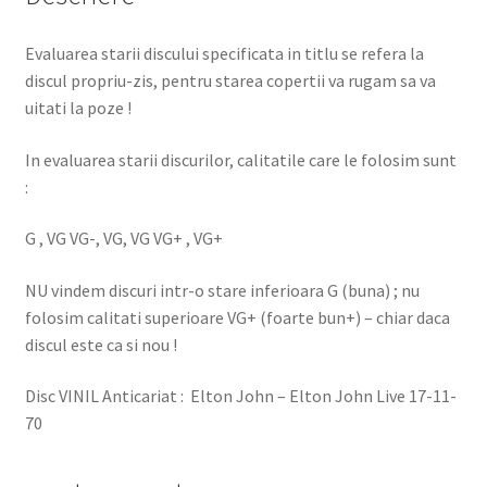
Evaluarea starii discului specificata in titlu se refera la
discul propriu-zis, pentru starea copertii va rugam sa va
uitati la poze !
In evaluarea starii discurilor, calitatile care le folosim sunt
:
G , VG VG-, VG, VG VG+ , VG+
NU vindem discuri intr-o stare inferioara G (buna) ; nu
folosim calitati superioare VG+ (foarte bun+) – chiar daca
discul este ca si nou !
Disc VINIL Anticariat : Elton John – Elton John Live 17-11-
70