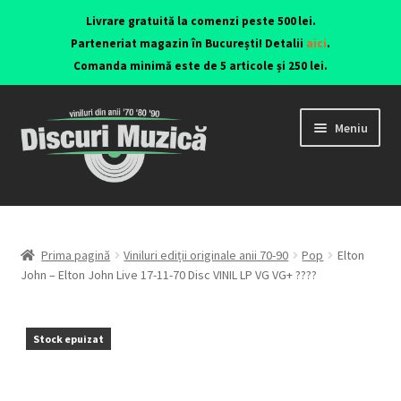
Livrare gratuită la comenzi peste 500 lei.
Parteneriat magazin în București! Detalii
aici
.
Comanda minimă este de 5 articole și 250 lei.
Meniu
Viniluri ediții originale anii 70-90
CD-uri originale
Prima pagină
Viniluri ediții originale anii 70-90
Pop
Elton
John – Elton John Live 17-11-70 Disc VINIL LP VG VG+ ????
Contact
Stock epuizat