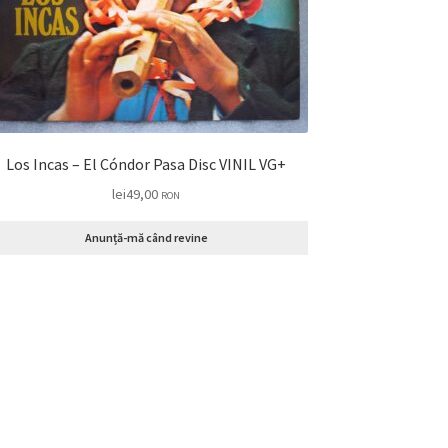
Los Incas – El Cóndor Pasa Disc VINIL VG+
lei
49,00
RON
Anunță-mă când revine