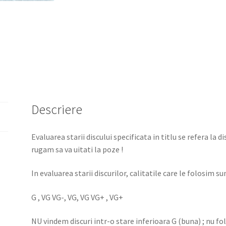
Descriere
Evaluarea starii discului specificata in titlu se refera la d
rugam sa va uitati la poze !
In evaluarea starii discurilor, calitatile care le folosim sun
G , VG VG-, VG, VG VG+ , VG+
NU vindem discuri intr-o stare inferioara G (buna) ; nu f