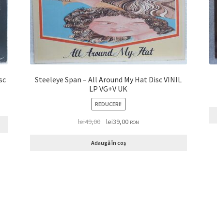
Steeleye Span ‎– All Around My Hat Disc VINIL
LP VG+V UK
REDUCERI!
lei
49,00
lei
39,00
RON
Adaugă în coș