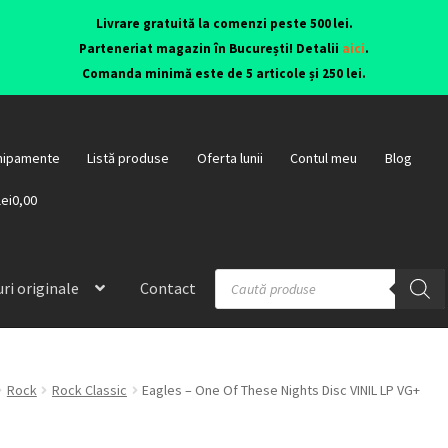
Livrare gratuită la comenzi peste 500 lei.
Parteneriat magazin în București! Detalii
aici
.
Comanda minimă este de 5 articole și 250 lei.
hipamente
Listă produse
Oferta lunii
Contul meu
Blog
lei0,00
ri originale
Contact
Rock
Rock Classic
Eagles – One Of These Nights Disc VINIL LP VG+