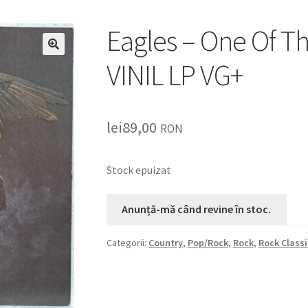
Eagles – One Of Th
🔍
VINIL LP VG+
lei
89,00
RON
Stock epuizat
Categorii:
Country
,
Pop/Rock
,
Rock
,
Rock Classi