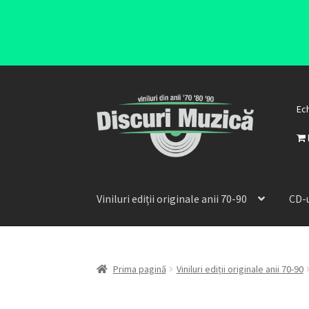
Ec
Viniluri ediții originale anii 70-90
CD-u
Prima pagină
Viniluri ediții originale anii 70-90