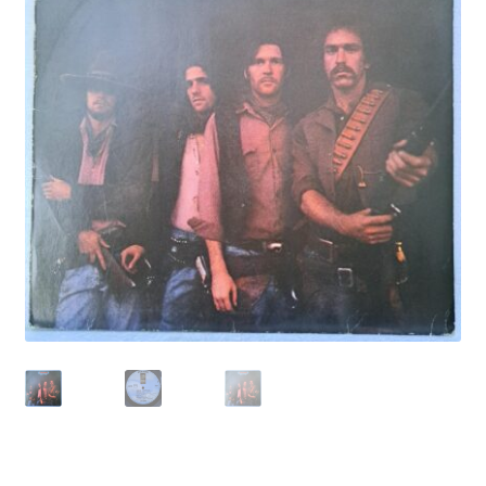
Echipamente
Listă produse
Oferta lunii
Contul meu
Blog
lei0,00