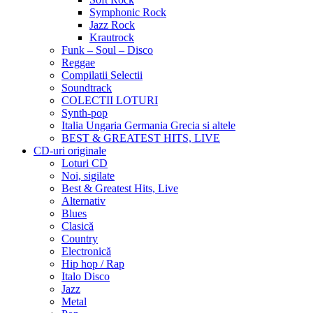
Symphonic Rock
Jazz Rock
Krautrock
Funk – Soul – Disco
Reggae
Compilatii Selectii
Soundtrack
COLECTII LOTURI
Synth-pop
Italia Ungaria Germania Grecia si altele
BEST & GREATEST HITS, LIVE
CD-uri originale
Loturi CD
Noi, sigilate
Best & Greatest Hits, Live
Alternativ
Blues
Clasică
Country
Electronică
Hip hop / Rap
Italo Disco
Jazz
Metal