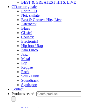
BEST & GREATEST HITS, LIVE
CD-uri originale
Loturi CD
Noi, sigilate
Best & Greatest Hits, Live
Alternativ
Blues
Clasică
Country
Electronică
Hip hop / Rap
Italo Disco
Jazz
Metal
Pop
Reggae
Rock
Soul / Funk
Soundtrack
Synth-pop
Contact
Products search