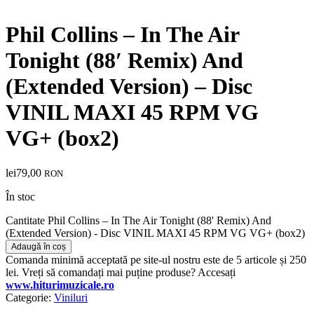
Phil Collins – In The Air
Tonight (88′ Remix) And
(Extended Version) – Disc
VINIL MAXI 45 RPM VG
VG+ (box2)
lei
79,00
RON
În stoc
Cantitate Phil Collins – In The Air Tonight (88' Remix) And
(Extended Version) - Disc VINIL MAXI 45 RPM VG VG+ (box2)
Adaugă în coș
Comanda minimă acceptată pe site-ul nostru este de 5 articole și 250
lei. Vreți să comandați mai puține produse? Accesați
www.hiturimuzicale.ro
Categorie:
Viniluri