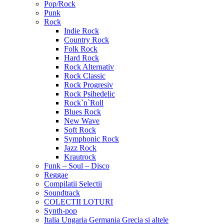
Pop/Rock
Punk
Rock
Indie Rock
Country Rock
Folk Rock
Hard Rock
Rock Alternativ
Rock Classic
Rock Progresiv
Rock Psihedelic
Rock`n`Roll
Blues Rock
New Wave
Soft Rock
Symphonic Rock
Jazz Rock
Krautrock
Funk – Soul – Disco
Reggae
Compilatii Selectii
Soundtrack
COLECTII LOTURI
Synth-pop
Italia Ungaria Germania Grecia si altele