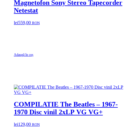
Magnetofon Sony Stereo Tapecorder
Netestat
lei
559,00
RON
Adaugă în coș
COMPILATIE The Beatles – 1967-
1970 Disc vinil 2xLP VG VG+
lei
129,00
RON