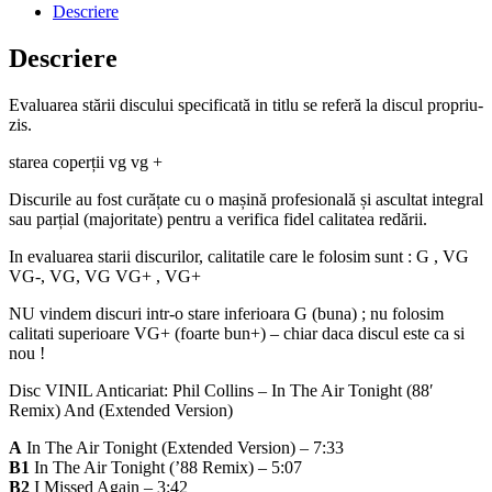
Descriere
Descriere
Evaluarea stării discului specificată in titlu se referă la discul propriu-
zis.
starea coperții vg vg +
Discurile au fost curățate cu o mașină profesională și ascultat integral
sau parțial (majoritate) pentru a verifica fidel calitatea redării.
In evaluarea starii discurilor, calitatile care le folosim sunt : G , VG
VG-, VG, VG VG+ , VG+
NU vindem discuri intr-o stare inferioara G (buna) ; nu folosim
calitati superioare VG+ (foarte bun+) – chiar daca discul este ca si
nou !
Disc VINIL Anticariat: Phil Collins – In The Air Tonight (88′
Remix) And (Extended Version)
A
In The Air Tonight (Extended Version) – 7:33
B1
In The Air Tonight (’88 Remix) – 5:07
B2
I Missed Again – 3:42