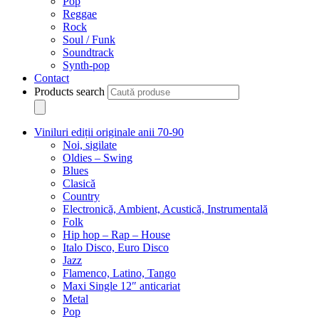
Pop
Reggae
Rock
Soul / Funk
Soundtrack
Synth-pop
Contact
Products search
Viniluri ediții originale anii 70-90
Noi, sigilate
Oldies – Swing
Blues
Clasică
Country
Electronică, Ambient, Acustică, Instrumentală
Folk
Hip hop – Rap – House
Italo Disco, Euro Disco
Jazz
Flamenco, Latino, Tango
Maxi Single 12″ anticariat
Metal
Pop