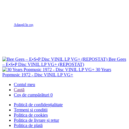
Adaugă în coș
Bee Gees
– E•S•P Disc VINIL LP VG+ (REPOSTAT)
30 Years
Popmusic 1972 - Disc VINIL LP VG+
Contul meu
Caută
Coș de cumpărături
0
Politică de confidențialitate
Termeni si conditii
Politica de cookies
Politica de livrare și retur
Politica de plată