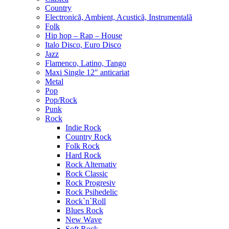
Country
Electronică, Ambient, Acustică, Instrumentală
Folk
Hip hop – Rap – House
Italo Disco, Euro Disco
Jazz
Flamenco, Latino, Tango
Maxi Single 12″ anticariat
Metal
Pop
Pop/Rock
Punk
Rock
Indie Rock
Country Rock
Folk Rock
Hard Rock
Rock Alternativ
Rock Classic
Rock Progresiv
Rock Psihedelic
Rock`n`Roll
Blues Rock
New Wave
Soft Rock