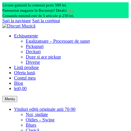
Livrare gratuită la comenzi peste 500 lei.
Parteneriat magazin în București! Detalii
aici
.
Comanda minimă este de 5 articole și 250 lei.
Sari la navigare
Sari la conținut
Echipamente
Egalizatoare – Procesoare de sunet
Pickupuri
Deckuri
Doze si ace pickup
Diverse
Listă produse
Oferta lunii
Contul meu
Blog
lei0,00
Meniu
Viniluri ediții originale anii 70-90
Noi, sigilate
Oldies – Swing
Blues
Clasică