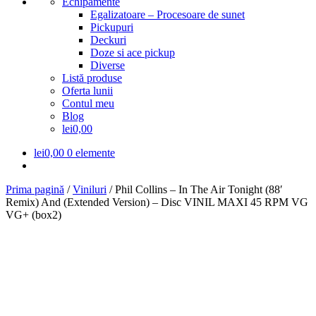
Echipamente
Egalizatoare – Procesoare de sunet
Pickupuri
Deckuri
Doze si ace pickup
Diverse
Listă produse
Oferta lunii
Contul meu
Blog
lei0,00
lei
0,00
0 elemente
Prima pagină
/
Viniluri
/
Phil Collins – In The Air Tonight (88′
Remix) And (Extended Version) – Disc VINIL MAXI 45 RPM VG
VG+ (box2)