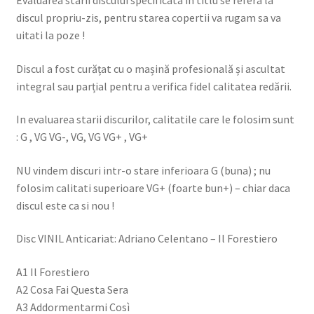
discul propriu-zis, pentru starea copertii va rugam sa va
uitati la poze !
Discul a fost curățat cu o mașină profesională și ascultat
integral sau parțial pentru a verifica fidel calitatea redării.
In evaluarea starii discurilor, calitatile care le folosim sunt
: G , VG VG-, VG, VG VG+ , VG+
NU vindem discuri intr-o stare inferioara G (buna) ; nu
folosim calitati superioare VG+ (foarte bun+) – chiar daca
discul este ca si nou !
Disc VINIL Anticariat: Adriano Celentano – Il Forestiero
A1 Il Forestiero
A2 Cosa Fai Questa Sera
A3 Addormentarmi Così