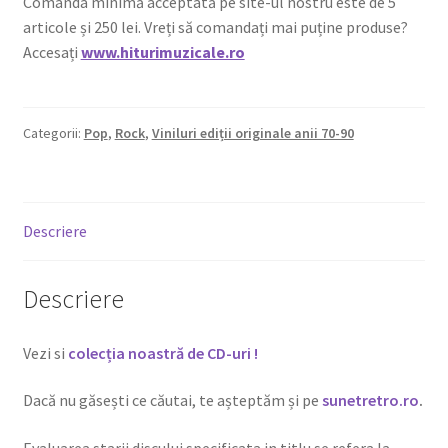
Comanda minimă acceptată pe site-ul nostru este de 5
articole și 250 lei. Vreți să comandați mai puține produse?
Accesați
www.hiturimuzicale.ro
Categorii:
Pop
,
Rock
,
Viniluri ediții originale anii 70-90
Descriere
Descriere
Vezi si
colecția noastră de CD-uri !
Dacă nu găsești ce căutai, te așteptăm și pe
sunetretro.ro
.
Evaluarea starii discului specificata in titlu se refera la