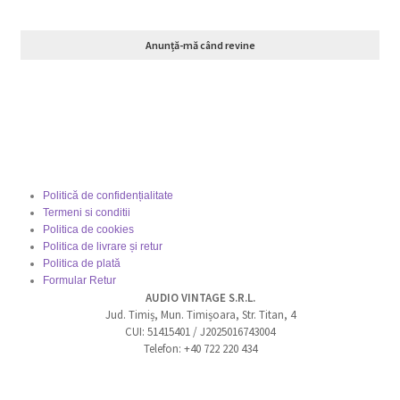
Anunță-mă când revine
Politică de confidențialitate
Termeni si conditii
Politica de cookies
Politica de livrare și retur
Politica de plată
Formular Retur
AUDIO VINTAGE S.R.L.
Jud. Timiș, Mun. Timișoara, Str. Titan, 4
CUI: 51415401 / J2025016743004
Telefon: +40 722 220 434