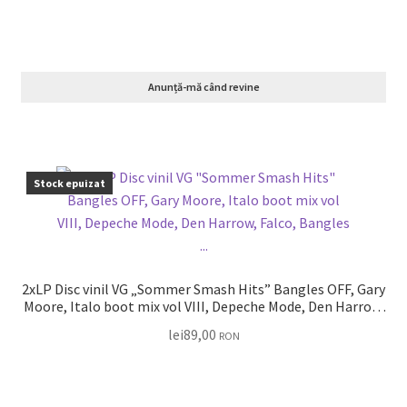
Anunță-mă când revine
Stock epuizat
2xLP Disc vinil VG „Sommer Smash Hits” Bangles OFF, Gary
Moore, Italo boot mix vol VIII, Depeche Mode, Den Harrow,
Falco, Bangles …
lei
89,00
RON