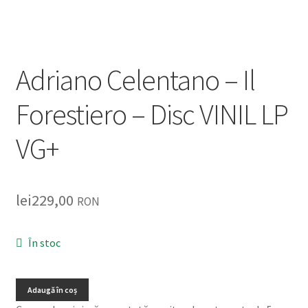
Listă produse
Oferta lunii
Adriano Celentano – Il
Contul meu
Forestiero – Disc VINIL LP
Blog
VG+
lei0,00
lei
229,00
RON
În stoc
Adaugă în coș