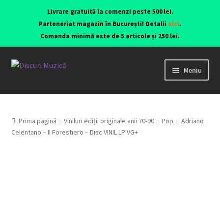
Livrare gratuită la comenzi peste 500 lei.
Parteneriat magazin în București! Detalii
aici
.
Comanda minimă este de 5 articole și 250 lei.
Meniu
Viniluri ediții originale anii 70-90
CD-uri originale
Prima pagină
Viniluri ediții originale anii 70-90
Pop
Adriano
Celentano – Il Forestiero – Disc VINIL LP VG+
Contact
Echipamente