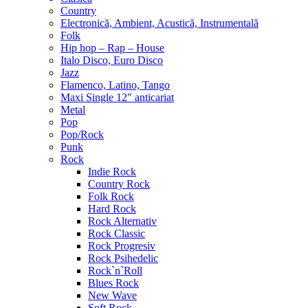
Country
Electronică, Ambient, Acustică, Instrumentală
Folk
Hip hop – Rap – House
Italo Disco, Euro Disco
Jazz
Flamenco, Latino, Tango
Maxi Single 12″ anticariat
Metal
Pop
Pop/Rock
Punk
Rock
Indie Rock
Country Rock
Folk Rock
Hard Rock
Rock Alternativ
Rock Classic
Rock Progresiv
Rock Psihedelic
Rock`n`Roll
Blues Rock
New Wave
Soft Rock