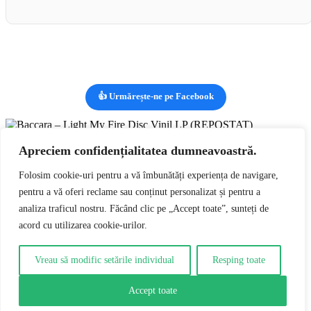
👍 Urmărește-ne pe Facebook
Vizualizezi:
Baccara – Light My Fire Disc Vinil LP
(REPOSTAT)
lei
99,00
Apreciem confidențialitatea dumneavoastră.
RON
Adaugă în coș
0
Folosim cookie-uri pentru a vă îmbunătăți experiența de navigare,
pentru a vă oferi reclame sau conținut personalizat și pentru a
0
analiza traficul nostru. Făcând clic pe „Accept toate”, sunteți de
Coșul tău
Coșul tău este gol
Întoarce-te la cumpărături
acord cu utilizarea cookie-urilor.
Continuă cumpărăturile
Vreau să modific setările individual
Resping toate
Accept toate