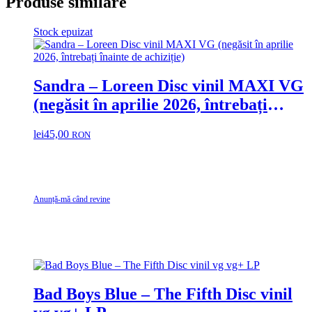
Produse similare
Stock epuizat
Sandra ‎– Loreen Disc vinil MAXI VG
(negăsit în aprilie 2026, întrebați
înainte de achiziție)
lei
45,00
RON
Anunță-mă când revine
Bad Boys Blue ‎– The Fifth Disc vinil