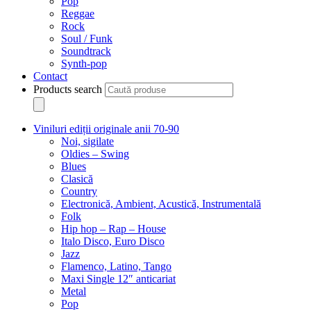
Pop
Reggae
Rock
Soul / Funk
Soundtrack
Synth-pop
Contact
Products search
Viniluri ediții originale anii 70-90
Noi, sigilate
Oldies – Swing
Blues
Clasică
Country
Electronică, Ambient, Acustică, Instrumentală
Folk
Hip hop – Rap – House
Italo Disco, Euro Disco
Jazz
Flamenco, Latino, Tango
Maxi Single 12″ anticariat
Metal
Pop