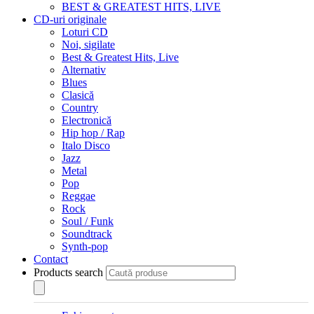
BEST & GREATEST HITS, LIVE
CD-uri originale
Loturi CD
Noi, sigilate
Best & Greatest Hits, Live
Alternativ
Blues
Clasică
Country
Electronică
Hip hop / Rap
Italo Disco
Jazz
Metal
Pop
Reggae
Rock
Soul / Funk
Soundtrack
Synth-pop
Contact
Products search