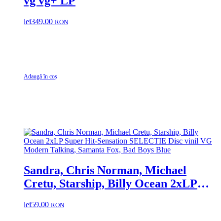
vg vg+ LP
lei
349,00
RON
Adaugă în coș
Sandra, Chris Norman, Michael
Cretu, Starship, Billy Ocean 2xLP
Super Hit-Sensation SELECTIE Disc
lei
59,00
RON
vinil VG Modern Talking, Samanta