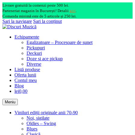
Livrare gratuită la comenzi peste 500 lei.
Parteneriat magazin în București! Detalii
aici
.
Comanda minimă este de 5 articole și 250 lei.
Sari la navigare
Sari la conținut
Echipamente
Egalizatoare – Procesoare de sunet
Pickupuri
Deckuri
Doze si ace pickup
Diverse
Listă produse
Oferta lunii
Contul meu
Blog
lei0,00
Meniu
Viniluri ediții originale anii 70-90
Noi, sigilate
Oldies – Swing
Blues
Clasică