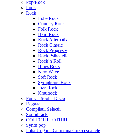
Pop/Rock
Punk
Rock
Indie Rock
Country Rock
Folk Rock
Hard Rock
Rock Alternativ
Rock Classic
Rock Progresiv
Rock Psihedelic
Rock`n`Roll
Blues Rock
New Wave
Soft Rock
Symphonic Rock
Jazz Rock
Krautrock
Funk – Soul – Disco
Reggae
Compilatii Selectii
Soundtrack
COLECTII LOTURI
Synth-pop
Italia Ungaria Germania Grecia si altele