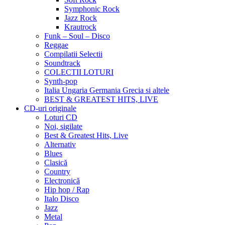
Symphonic Rock
Jazz Rock
Krautrock
Funk – Soul – Disco
Reggae
Compilatii Selectii
Soundtrack
COLECTII LOTURI
Synth-pop
Italia Ungaria Germania Grecia si altele
BEST & GREATEST HITS, LIVE
CD-uri originale
Loturi CD
Noi, sigilate
Best & Greatest Hits, Live
Alternativ
Blues
Clasică
Country
Electronică
Hip hop / Rap
Italo Disco
Jazz
Metal