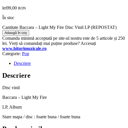
lei
99,00
RON
În stoc
Cantitate Baccara – Light My Fire Disc Vinil LP (REPOSTAT)
Adaugă în coș
Comanda minimă acceptată pe site-ul nostru este de 5 articole și 250
lei. Vreți să comandați mai puține produse? Accesați
www.hiturimuzicale.ro
Categorie:
Pop
Descriere
Descriere
Disc vinil
Baccara – Light My Fire
LP, Album
Stare mapa / disc : foarte buna / foarte buna