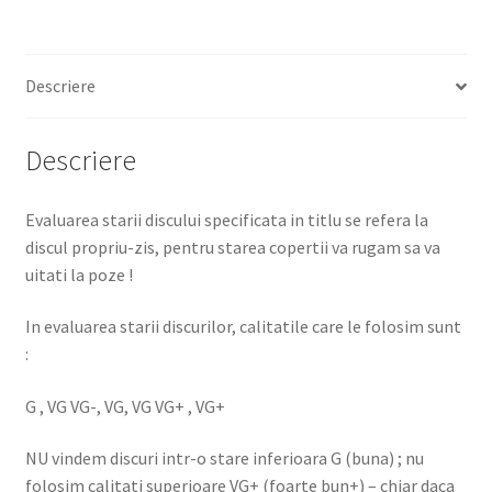
Descriere
Descriere
Evaluarea starii discului specificata in titlu se refera la
discul propriu-zis, pentru starea copertii va rugam sa va
uitati la poze !
In evaluarea starii discurilor, calitatile care le folosim sunt
:
G , VG VG-, VG, VG VG+ , VG+
NU vindem discuri intr-o stare inferioara G (buna) ; nu
folosim calitati superioare VG+ (foarte bun+) – chiar daca