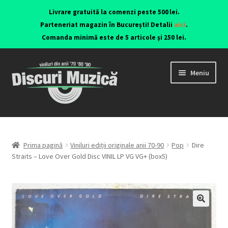
Livrare gratuită la comenzi peste 500 lei.
Parteneriat magazin în București! Detalii
aici
.
Comanda minimă este de 5 articole și 250 lei.
Meniu
Viniluri ediții originale anii 70-90
CD-uri originale
Prima pagină
Viniluri ediții originale anii 70-90
Pop
Dire
Straits – Love Over Gold Disc VINIL LP VG VG+ (box5)
Contact
🔍