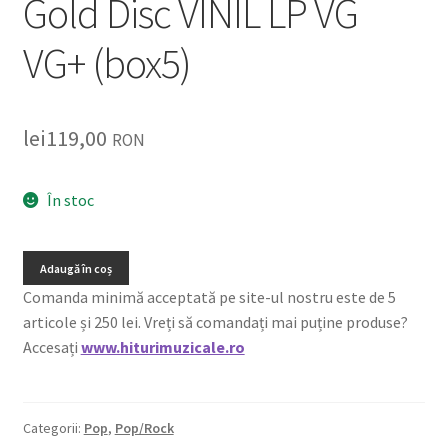
Gold Disc VINIL LP VG
VG+ (box5)
lei
119,00
RON
În stoc
Adaugă în coș
Comanda minimă acceptată pe site-ul nostru este de 5
articole și 250 lei. Vreți să comandați mai puține produse?
Accesați
www.hiturimuzicale.ro
Categorii:
Pop
,
Pop/Rock