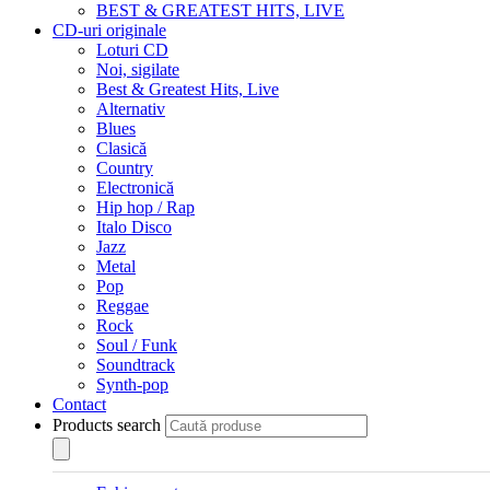
BEST & GREATEST HITS, LIVE
CD-uri originale
Loturi CD
Noi, sigilate
Best & Greatest Hits, Live
Alternativ
Blues
Clasică
Country
Electronică
Hip hop / Rap
Italo Disco
Jazz
Metal
Pop
Reggae
Rock
Soul / Funk
Soundtrack
Synth-pop
Contact
Products search