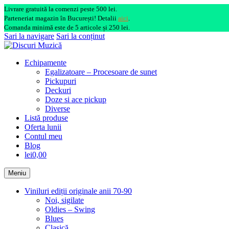
Livrare gratuită la comenzi peste 500 lei.
Parteneriat magazin în București! Detalii
aici
.
Comanda minimă este de 5 articole și 250 lei.
Sari la navigare
Sari la conținut
Echipamente
Egalizatoare – Procesoare de sunet
Pickupuri
Deckuri
Doze si ace pickup
Diverse
Listă produse
Oferta lunii
Contul meu
Blog
lei0,00
Meniu
Viniluri ediții originale anii 70-90
Noi, sigilate
Oldies – Swing
Blues
Clasică