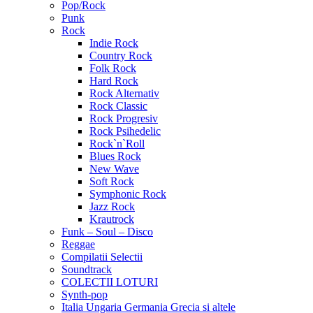
Pop/Rock
Punk
Rock
Indie Rock
Country Rock
Folk Rock
Hard Rock
Rock Alternativ
Rock Classic
Rock Progresiv
Rock Psihedelic
Rock`n`Roll
Blues Rock
New Wave
Soft Rock
Symphonic Rock
Jazz Rock
Krautrock
Funk – Soul – Disco
Reggae
Compilatii Selectii
Soundtrack
COLECTII LOTURI
Synth-pop
Italia Ungaria Germania Grecia si altele