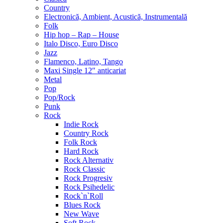
Country
Electronică, Ambient, Acustică, Instrumentală
Folk
Hip hop – Rap – House
Italo Disco, Euro Disco
Jazz
Flamenco, Latino, Tango
Maxi Single 12″ anticariat
Metal
Pop
Pop/Rock
Punk
Rock
Indie Rock
Country Rock
Folk Rock
Hard Rock
Rock Alternativ
Rock Classic
Rock Progresiv
Rock Psihedelic
Rock`n`Roll
Blues Rock
New Wave
Soft Rock