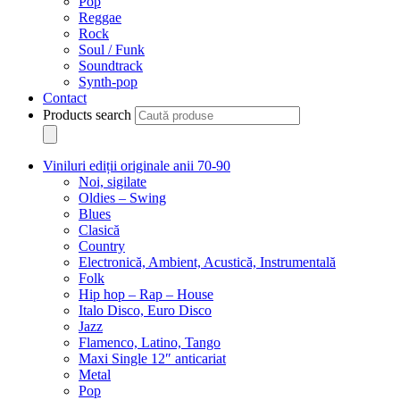
Pop
Reggae
Rock
Soul / Funk
Soundtrack
Synth-pop
Contact
Products search
Viniluri ediții originale anii 70-90
Noi, sigilate
Oldies – Swing
Blues
Clasică
Country
Electronică, Ambient, Acustică, Instrumentală
Folk
Hip hop – Rap – House
Italo Disco, Euro Disco
Jazz
Flamenco, Latino, Tango
Maxi Single 12″ anticariat
Metal
Pop