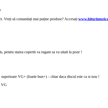
)
lei. Vreți să comandați mai puține produse? Accesați
www.hiturimuzica
zis, pentru starea copertii va rugam sa va uitati la poze !
i superioare VG+ (foarte bun+) – chiar daca discul este ca si nou !
P VG