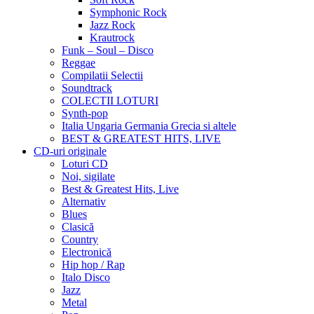
Symphonic Rock
Jazz Rock
Krautrock
Funk – Soul – Disco
Reggae
Compilatii Selectii
Soundtrack
COLECTII LOTURI
Synth-pop
Italia Ungaria Germania Grecia si altele
BEST & GREATEST HITS, LIVE
CD-uri originale
Loturi CD
Noi, sigilate
Best & Greatest Hits, Live
Alternativ
Blues
Clasică
Country
Electronică
Hip hop / Rap
Italo Disco
Jazz
Metal