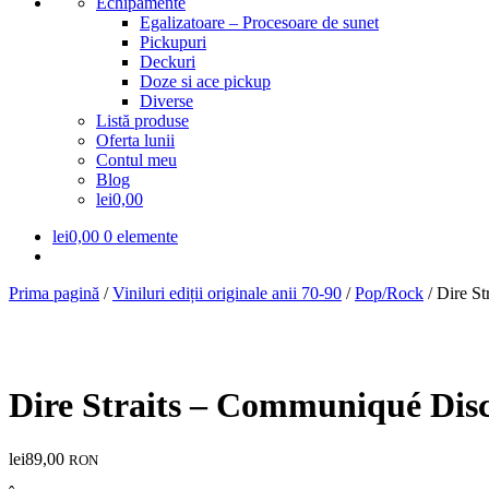
Echipamente
Egalizatoare – Procesoare de sunet
Pickupuri
Deckuri
Doze si ace pickup
Diverse
Listă produse
Oferta lunii
Contul meu
Blog
lei0,00
lei
0,00
0 elemente
Prima pagină
/
Viniluri ediții originale anii 70-90
/
Pop/Rock
/
Dire S
Dire Straits – Communiqué Dis
lei
89,00
RON