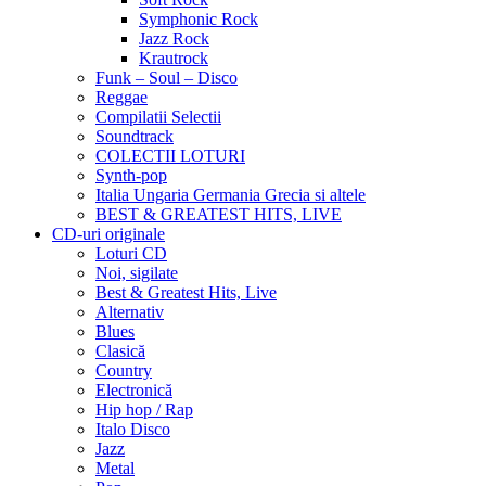
Symphonic Rock
Jazz Rock
Krautrock
Funk – Soul – Disco
Reggae
Compilatii Selectii
Soundtrack
COLECTII LOTURI
Synth-pop
Italia Ungaria Germania Grecia si altele
BEST & GREATEST HITS, LIVE
CD-uri originale
Loturi CD
Noi, sigilate
Best & Greatest Hits, Live
Alternativ
Blues
Clasică
Country
Electronică
Hip hop / Rap
Italo Disco
Jazz
Metal