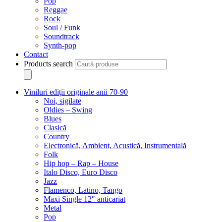
Pop
Reggae
Rock
Soul / Funk
Soundtrack
Synth-pop
Contact
Products search
Viniluri ediții originale anii 70-90
Noi, sigilate
Oldies – Swing
Blues
Clasică
Country
Electronică, Ambient, Acustică, Instrumentală
Folk
Hip hop – Rap – House
Italo Disco, Euro Disco
Jazz
Flamenco, Latino, Tango
Maxi Single 12″ anticariat
Metal
Pop