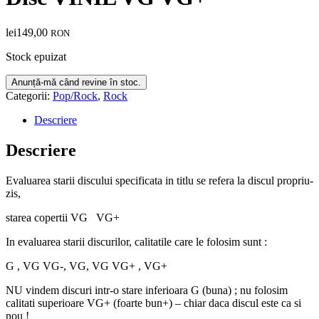
lei
149,00
RON
Stock epuizat
Categorii:
Pop/Rock
,
Rock
Descriere
Descriere
Evaluarea starii discului specificata in titlu se refera la discul propriu-
zis,
starea copertii VG VG+
In evaluarea starii discurilor, calitatile care le folosim sunt :
G , VG VG-, VG, VG VG+ , VG+
NU vindem discuri intr-o stare inferioara G (buna) ; nu folosim
calitati superioare VG+ (foarte bun+) – chiar daca discul este ca si
nou !