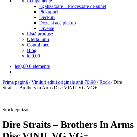
Echipamente
Egalizatoare – Procesoare de sunet
Pickupuri
Deckuri
Doze si ace pickup
Diverse
Listă produse
Oferta lunii
Contul meu
Blog
lei0,00
lei
0,00
0 elemente
Prima pagină
/
Viniluri ediții originale anii 70-90
/
Rock
/
Dire
Straits ‎– Brothers In Arms Disc VINIL VG VG+
Stock epuizat
Dire Straits ‎– Brothers In Arms
Disc VINIL VG VG+