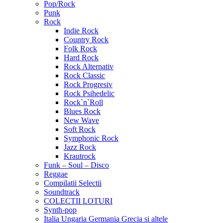
Pop/Rock
Punk
Rock
Indie Rock
Country Rock
Folk Rock
Hard Rock
Rock Alternativ
Rock Classic
Rock Progresiv
Rock Psihedelic
Rock`n`Roll
Blues Rock
New Wave
Soft Rock
Symphonic Rock
Jazz Rock
Krautrock
Funk – Soul – Disco
Reggae
Compilatii Selectii
Soundtrack
COLECTII LOTURI
Synth-pop
Italia Ungaria Germania Grecia si altele