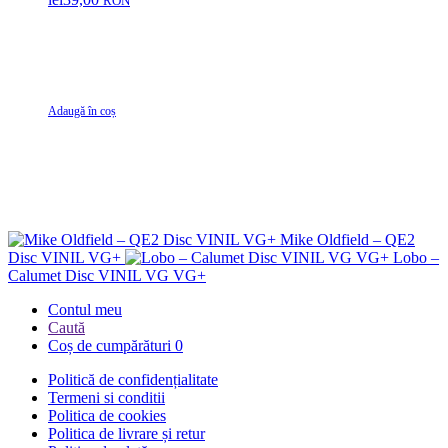
RON
Adaugă în coș
Mike Oldfield – QE2
Disc VINIL VG+
Lobo –
Calumet Disc VINIL VG VG+
Contul meu
Caută
Coș de cumpărături
0
Politică de confidențialitate
Termeni si conditii
Politica de cookies
Politica de livrare și retur