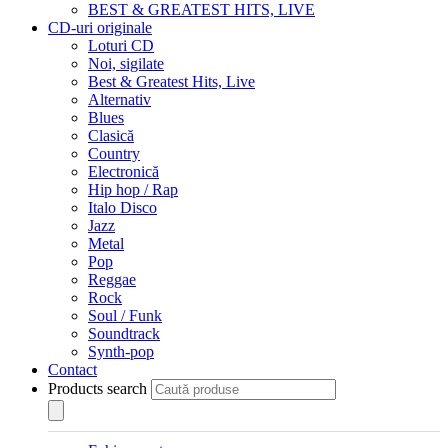
BEST & GREATEST HITS, LIVE
CD-uri originale
Loturi CD
Noi, sigilate
Best & Greatest Hits, Live
Alternativ
Blues
Clasică
Country
Electronică
Hip hop / Rap
Italo Disco
Jazz
Metal
Pop
Reggae
Rock
Soul / Funk
Soundtrack
Synth-pop
Contact
Products search