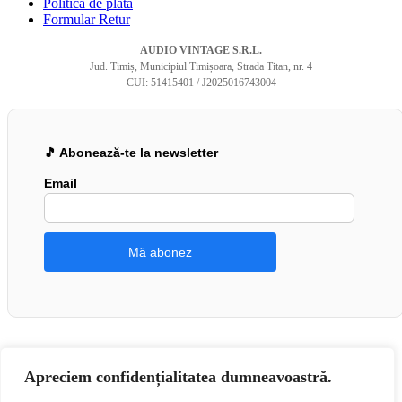
Politica de plată
Formular Retur
AUDIO VINTAGE S.R.L.
Jud. Timiș, Municipiul Timișoara, Strada Titan, nr. 4
CUI: 51415401 / J2025016743004
🎵 Abonează-te la newsletter
Email
Apreciem confidențialitatea dumneavoastră.