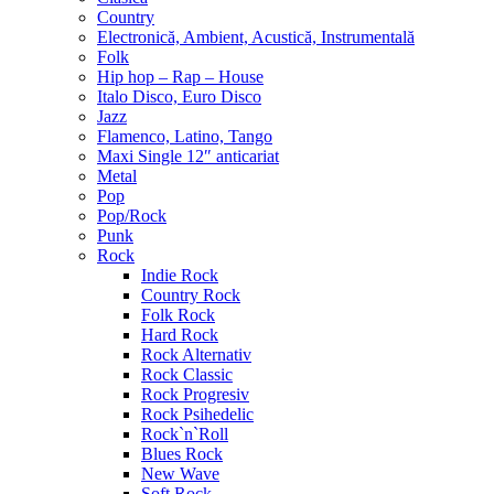
Country
Electronică, Ambient, Acustică, Instrumentală
Folk
Hip hop – Rap – House
Italo Disco, Euro Disco
Jazz
Flamenco, Latino, Tango
Maxi Single 12″ anticariat
Metal
Pop
Pop/Rock
Punk
Rock
Indie Rock
Country Rock
Folk Rock
Hard Rock
Rock Alternativ
Rock Classic
Rock Progresiv
Rock Psihedelic
Rock`n`Roll
Blues Rock
New Wave
Soft Rock