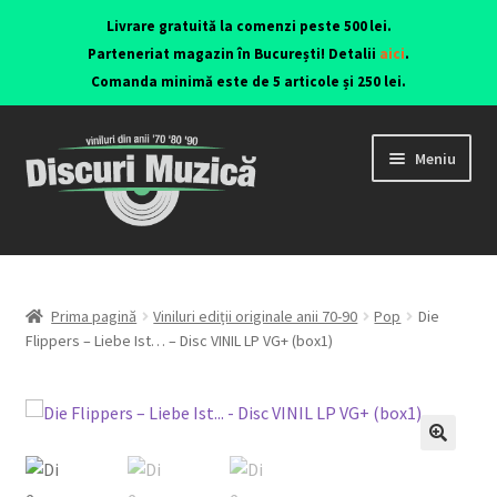
Livrare gratuită la comenzi peste 500 lei.
Parteneriat magazin în București! Detalii
aici
.
Comanda minimă este de 5 articole și 250 lei.
Meniu
Viniluri ediții originale anii 70-90
CD-uri originale
Prima pagină
Viniluri ediții originale anii 70-90
Pop
Die
Flippers – Liebe Ist… – Disc VINIL LP VG+ (box1)
Contact
🔍