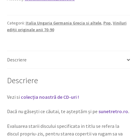
Categorii:
Italia Ungaria Germania Grecia si altele
,
Pop
,
Viniluri
ediții originale anii 70-90
Descriere
Descriere
Vezi si
colecția noastră de CD-uri !
Dacă nu găsești ce căutai, te așteptăm și pe
sunetretro.ro
.
Evaluarea starii discului specificata in titlu se refera la
discul propriu-zis, pentru starea copertii va rugam sa va