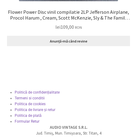
Flower Power Disc vinil compilatie 2LP Jefferson Airplane,
Procol Harum , Cream, Scott McKenzie, Sly & The Family
Stone, The Byrds, Joan Baez … VG+
lei
109,00
RON
Anunță-mă când revine
Politică de confidențialitate
Termeni si conditii
Politica de cookies
Politica de livrare și retur
Politica de plată
Formular Retur
AUDIO VINTAGE S.R.L.
Jud. Timiș, Mun. Timișoara, Str. Titan, 4