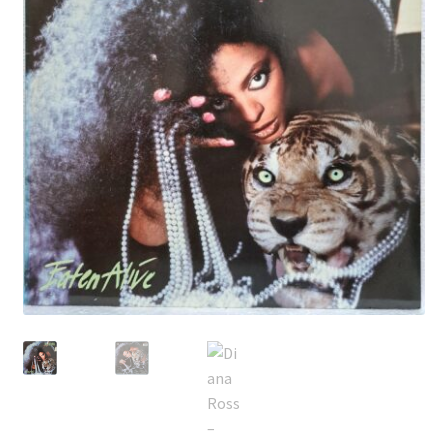
Echipamente
Listă produse
Oferta lunii
Contul meu
Blog
lei0,00