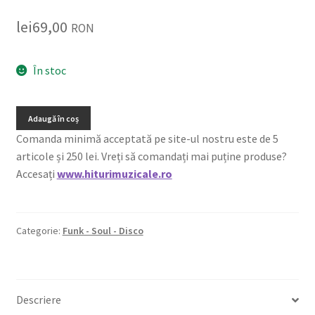
lei
69,00
RON
În stoc
Adaugă în coș
Comanda minimă acceptată pe site-ul nostru este de 5
articole și 250 lei. Vreți să comandați mai puține produse?
Accesați
www.hiturimuzicale.ro
Categorie:
Funk - Soul - Disco
Descriere