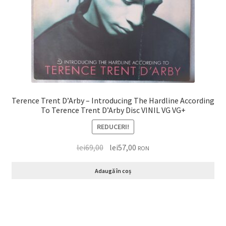
Terence Trent D’Arby – Introducing The Hardline According
To Terence Trent D’Arby Disc VINIL VG VG+
REDUCERI!
lei
69,00
lei
57,00
RON
Adaugă în coș