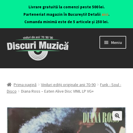
Livrare gratuită la comenzi peste 500 lei.
Parteneriat magazin în București! Detalii
aici
.
Comanda minimă este de 5 articole și 250 lei.
Meniu
Viniluri ediții originale anii 70-90
CD-uri originale
Prima pagină
Viniluri ediții originale anii 70-90
Funk - Soul -
Disco
Diana Ross – Eaten Alive Disc VINIL LP VG+
Contact
🔍