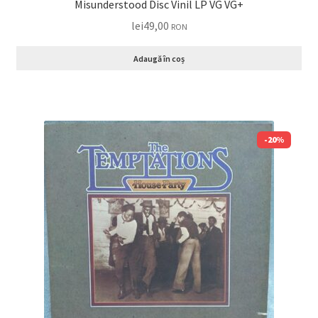
Misunderstood Disc Vinil LP VG VG+
lei
49,00
RON
Adaugă în coș
-20%