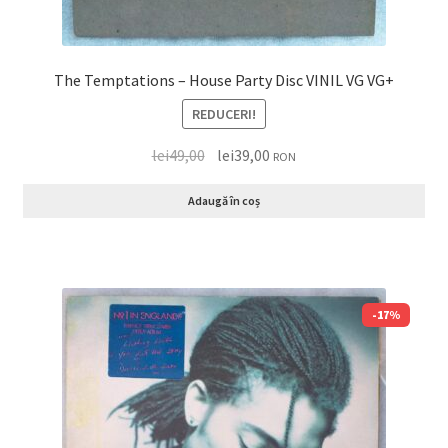
The Temptations – House Party Disc VINIL VG VG+
REDUCERI!
lei
49,00
lei
39,00
RON
Adaugă în coș
-17%