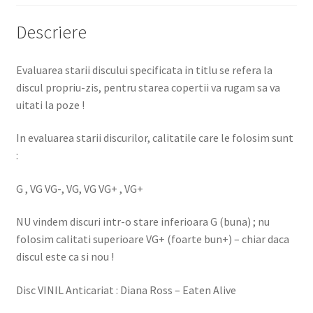
Descriere
Evaluarea starii discului specificata in titlu se refera la
discul propriu-zis, pentru starea copertii va rugam sa va
uitati la poze !
In evaluarea starii discurilor, calitatile care le folosim sunt
:
G , VG VG-, VG, VG VG+ , VG+
NU vindem discuri intr-o stare inferioara G (buna) ; nu
folosim calitati superioare VG+ (foarte bun+) – chiar daca
discul este ca si nou !
Disc VINIL Anticariat : Diana Ross – Eaten Alive