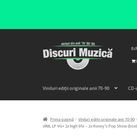
Ec
Viniluri ediții originale anii 70-90
CD-u
Prima pagină
Viniluri ediții originale anii 70-90
VINIL LP VG+ 2x high life – 2x Ronny’s Pop Show (box8