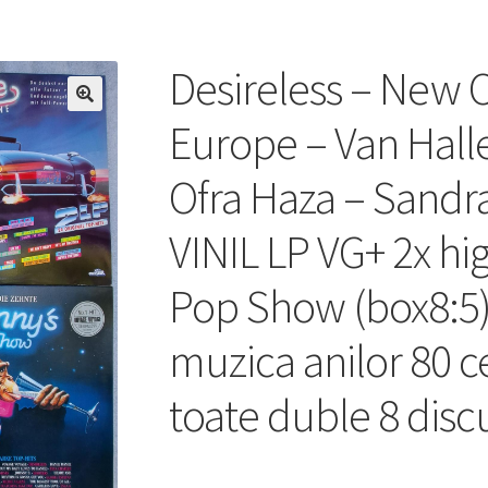
Desireless – New 
🔍
Europe – Van Hall
Ofra Haza – Sandr
VINIL LP VG+ 2x hig
Pop Show (box8:5) 
muzica anilor 80 c
toate duble 8 discu