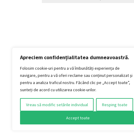
Apreciem confidențialitatea dumneavoastră.
Politică de confidențialitate
Termeni si conditii
Folosim cookie-uri pentru a vă îmbunătăți experiența de
Politica de cookies
navigare, pentru a vă oferi reclame sau conținut personalizat și
Politica de livrare și retur
pentru a analiza traficul nostru. Făcând clic pe „Accept toate”,
Politica de plată
sunteți de acord cu utilizarea cookie-urilor.
Formular Retur
Vreau să modific setările individual
Resping toate
AUDIO VINTAGE S.R.L.
Jud. Timiș, Municipiul Timișoara, Strada Titan,
Accept toate
nr. 4
CUI: 51415401 / J2025016743004