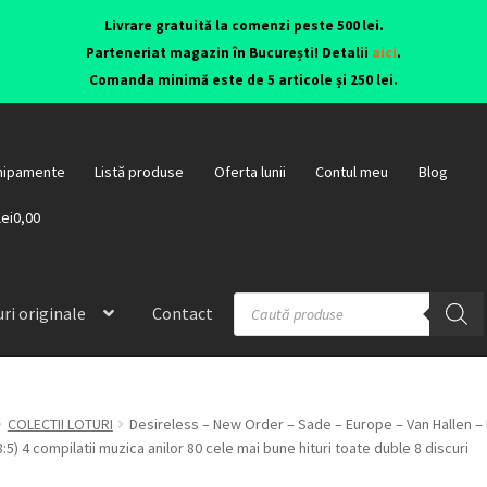
Livrare gratuită la comenzi peste 500 lei.
Parteneriat magazin în București! Detalii
aici
.
Comanda minimă este de 5 articole și 250 lei.
hipamente
Listă produse
Oferta lunii
Contul meu
Blog
lei0,00
ri originale
Contact
COLECTII LOTURI
Desireless – New Order – Sade – Europe – Van Hallen –
:5) 4 compilatii muzica anilor 80 cele mai bune hituri toate duble 8 discuri