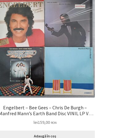
Engelbert – Bee Gees – Chris De Burgh –
Manfred Mann’s Earth Band Disc VINIL LP VG
VG+ (LDM12)
lei
159,00
RON
Adaugă în coș