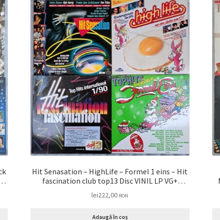
Hit Senasation – HighLife – Formel 1 eins – Hit
+
fascination club top13 Disc VINIL LP VG+
(box8:7) Roxette, Bad Boys Blue, Falco, Blue
lei
222,00
RON
-
System, CC Catch, Dire Straits, Enya, Erasure,
 –
Sandra, Edelweiss
Adaugă în coș