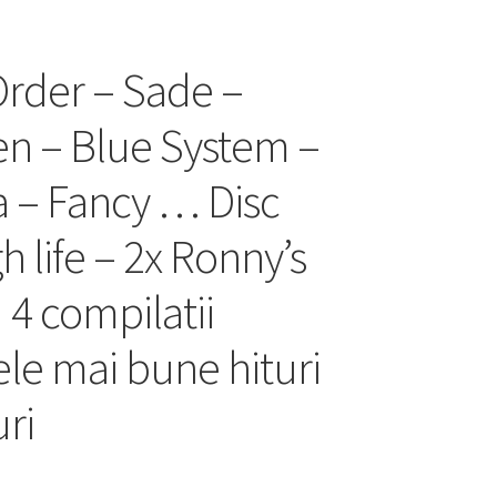
Order – Sade –
en – Blue System –
a – Fancy … Disc
h life – 2x Ronny’s
4 compilatii
ele mai bune hituri
ri