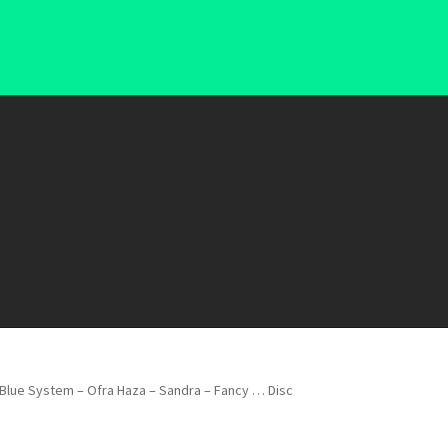
 Blue System – Ofra Haza – Sandra – Fancy … Disc