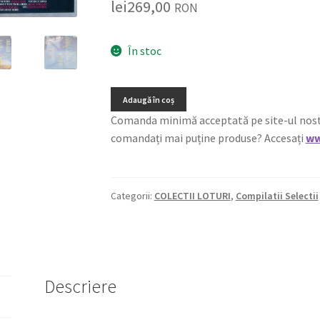
lei
269,00
RON
În stoc
Adaugă în coș
Comanda minimă acceptată pe site-ul nostru e
comandați mai puține produse? Accesați
ww
Categorii:
COLECTII LOTURI
,
Compilatii Selectii
Descriere