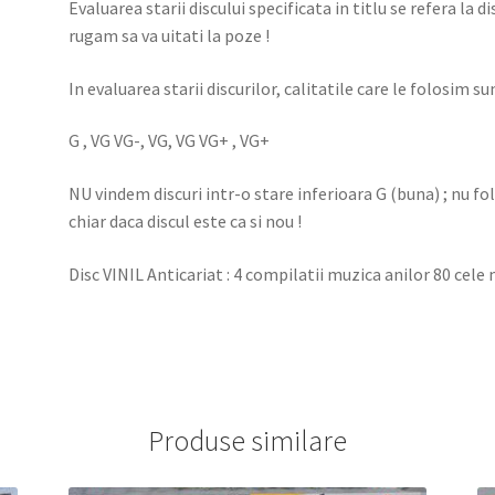
Evaluarea starii discului specificata in titlu se refera la d
rugam sa va uitati la poze !
In evaluarea starii discurilor, calitatile care le folosim sun
G , VG VG-, VG, VG VG+ , VG+
NU vindem discuri intr-o stare inferioara G (buna) ; nu f
chiar daca discul este ca si nou !
Disc VINIL Anticariat : 4 compilatii muzica anilor 80 cele 
Produse similare