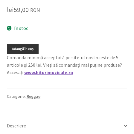
lei
59,00
RON
În stoc
Adaugă în coș
Comanda minimă acceptată pe site-ul nostru este de 5
articole și 250 lei. Vreți să comandați mai puține produse?
Accesați
www.hiturimuzicale.ro
Categorie:
Reggae
Descriere