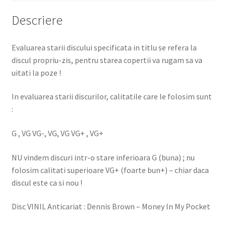
Descriere
Evaluarea starii discului specificata in titlu se refera la
discul propriu-zis, pentru starea copertii va rugam sa va
uitati la poze !
In evaluarea starii discurilor, calitatile care le folosim sunt
:
G , VG VG-, VG, VG VG+ , VG+
NU vindem discuri intr-o stare inferioara G (buna) ; nu
folosim calitati superioare VG+ (foarte bun+) – chiar daca
discul este ca si nou !
Disc VINIL Anticariat : Dennis Brown – Money In My Pocket