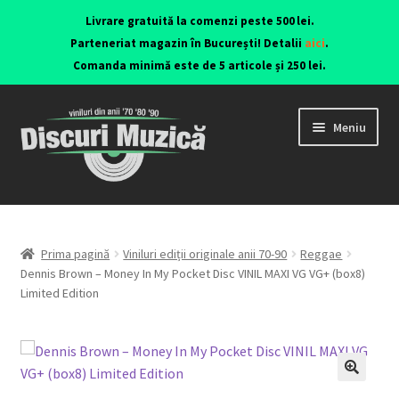
Livrare gratuită la comenzi peste 500 lei.
Parteneriat magazin în București! Detalii
aici
.
Comanda minimă este de 5 articole și 250 lei.
Meniu
Viniluri ediții originale anii 70-90
CD-uri originale
Prima pagină
Viniluri ediții originale anii 70-90
Reggae
Dennis Brown – Money In My Pocket Disc VINIL MAXI VG VG+ (box8)
Limited Edition
Contact
🔍