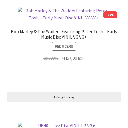
-17%
Bob Marley & The Wailers Featuring Peter Tosh – Early
Music Disc VINIL VG VG+
REDUCERI!
lei
69,00
lei
57,00
RON
Adaugă în coș