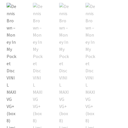
Echipamente
Listă produse
Oferta lunii
Contul meu
Blog
lei0,00