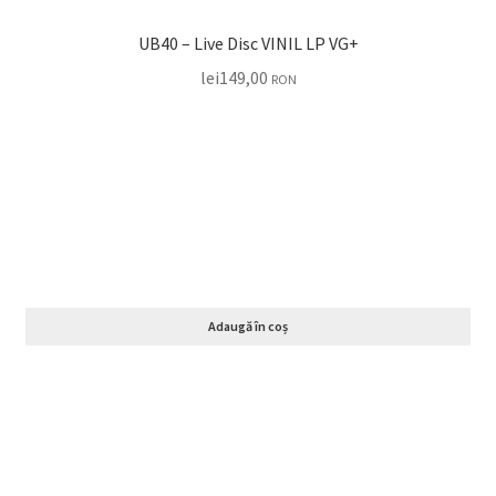
UB40 – Live Disc VINIL LP VG+
lei
149,00
RON
Adaugă în coș