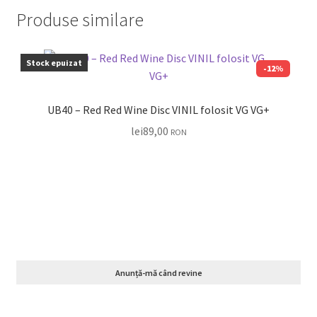
Produse similare
Stock epuizat
-12%
UB40 – Red Red Wine Disc VINIL folosit VG VG+
lei
89,00
RON
Anunță-mă când revine