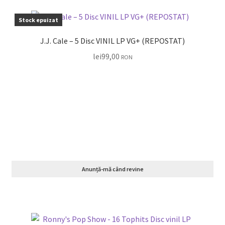
Stock epuizat
J.J. Cale – 5 Disc VINIL LP VG+ (REPOSTAT)
lei
99,00
RON
Anunță-mă când revine