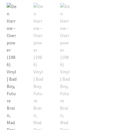
Echipamente
Listă produse
Oferta lunii
Contul meu
Blog
lei0,00