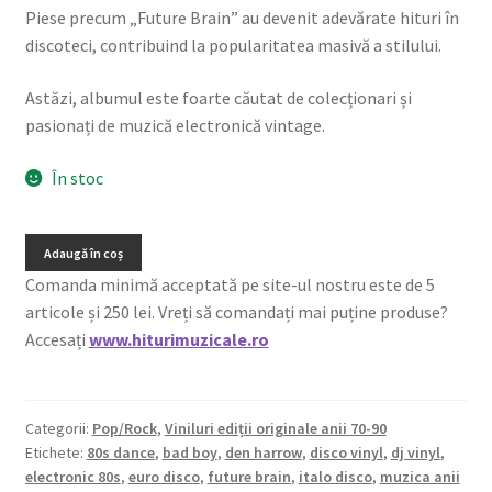
Piese precum „Future Brain” au devenit adevărate hituri în
discoteci, contribuind la popularitatea masivă a stilului.
Astăzi, albumul este foarte căutat de colecționari și
pasionați de muzică electronică vintage.
În stoc
Adaugă în coș
Comanda minimă acceptată pe site-ul nostru este de 5
articole și 250 lei. Vreți să comandați mai puține produse?
Accesați
www.hiturimuzicale.ro
Categorii:
Pop/Rock
,
Viniluri ediții originale anii 70-90
Etichete:
80s dance
,
bad boy
,
den harrow
,
disco vinyl
,
dj vinyl
,
electronic 80s
,
euro disco
,
future brain
,
italo disco
,
muzica anii