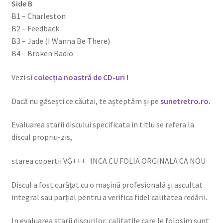
Side B
B1 – Charleston
B2 – Feedback
B3 – Jade (I Wanna Be There)
B4 – Broken Radio
Vezi si
colecția noastră de CD-uri !
Dacă nu găsești ce căutai, te așteptăm și pe
sunetretro.ro
.
Evaluarea starii discului specificata in titlu se refera la
discul propriu-zis,
starea copertii VG+++ INCA CU FOLIA ORGINALA CA NOU
Discul a fost curățat cu o mașină profesională și ascultat
integral sau parțial pentru a verifica fidel calitatea redării.
In evaluarea starii discurilor, calitatile care le folosim sunt