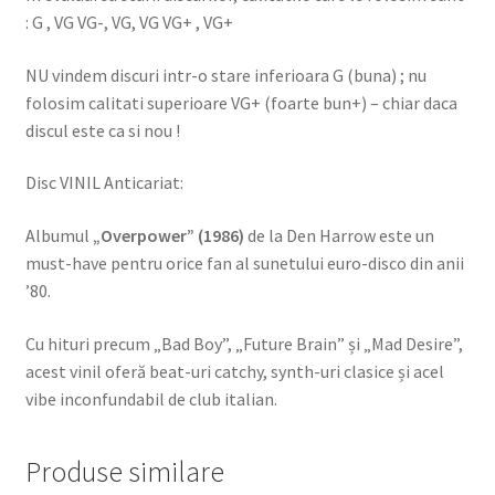
: G , VG VG-, VG, VG VG+ , VG+
NU vindem discuri intr-o stare inferioara G (buna) ; nu
folosim calitati superioare VG+ (foarte bun+) – chiar daca
discul este ca si nou !
Disc VINIL Anticariat:
Albumul
„Overpower” (1986)
de la
Den Harrow
este un
must-have pentru orice fan al sunetului euro-disco din anii
’80.
Cu hituri precum „Bad Boy”, „Future Brain” și „Mad Desire”,
acest vinil oferă beat-uri catchy, synth-uri clasice și acel
vibe inconfundabil de club italian.
Produse similare