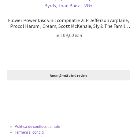
Flower Power Disc vinil compilatie 2LP Jefferson Airplane,
Procol Harum , Cream, Scott McKenzie, Sly & The Family
Stone, The Byrds, Joan Baez … VG+
lei
109,00
RON
Anunță-mă când revine
Politică de confidențialitate
Termeni si conditii