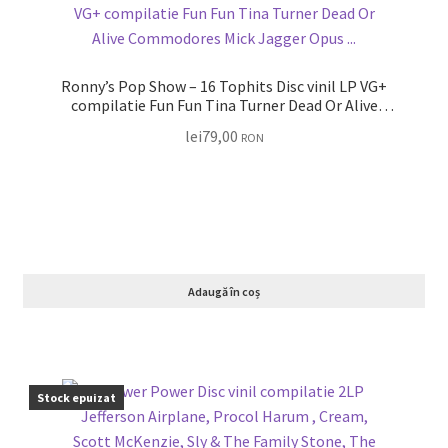
Ronny’s Pop Show – 16 Tophits Disc vinil LP VG+
compilatie Fun Fun Tina Turner Dead Or Alive
Commodores Mick Jagger Opus …
lei
79,00
RON
Adaugă în coș
Stock epuizat