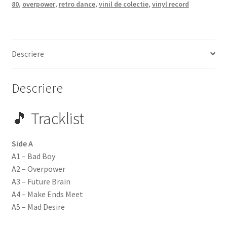
80
,
overpower
,
retro dance
,
vinil de colectie
,
vinyl record
Descriere
Descriere
🎵 Tracklist
Side A
A1 – Bad Boy
A2 – Overpower
A3 – Future Brain
A4 – Make Ends Meet
A5 – Mad Desire