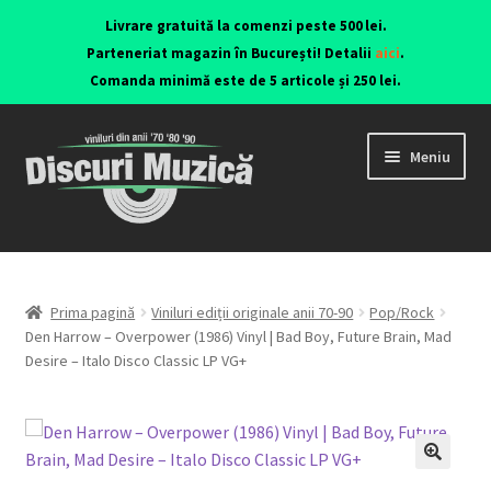
Livrare gratuită la comenzi peste 500 lei.
Parteneriat magazin în București! Detalii
aici
.
Comanda minimă este de 5 articole și 250 lei.
Meniu
Viniluri ediții originale anii 70-90
CD-uri originale
Prima pagină
Viniluri ediții originale anii 70-90
Pop/Rock
Den Harrow – Overpower (1986) Vinyl | Bad Boy, Future Brain, Mad
Desire – Italo Disco Classic LP VG+
Contact
🔍