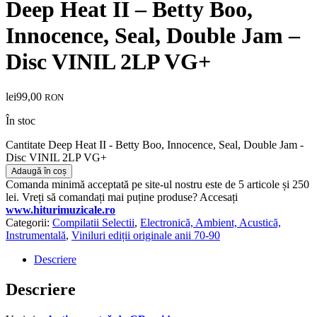
Deep Heat II – Betty Boo,
Innocence, Seal, Double Jam –
Disc VINIL 2LP VG+
lei
99,00
RON
În stoc
Cantitate Deep Heat II - Betty Boo, Innocence, Seal, Double Jam -
Disc VINIL 2LP VG+
Adaugă în coș
Comanda minimă acceptată pe site-ul nostru este de 5 articole și 250
lei. Vreți să comandați mai puține produse? Accesați
www.hiturimuzicale.ro
Categorii:
Compilatii Selectii
,
Electronică, Ambient, Acustică,
Instrumentală
,
Viniluri ediții originale anii 70-90
Descriere
Descriere