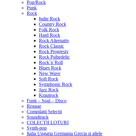
Pop/Rock
Punk
Rock
Indie Rock
Country Rock
Folk Rock
Hard Rock
Rock Alternativ
Rock Classic
Rock Progresiv
Rock Psihedelic
Rock`n`Roll
Blues Rock
New Wave
Soft Rock
Symphonic Rock
Jazz Rock
Krautrock
Funk – Soul – Disco
Reggae
Compilatii Selectii
Soundtrack
COLECTII LOTURI
Synth-pop
Italia Ungaria Germania Grecia si altele