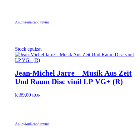
Baez … VG+
Anunță-mă când revine
Stock epuizat
Jean-Michel Jarre – Musik Aus Zeit
Und Raum Disc vinil LP VG+ (R)
lei
69,00
RON
Anunță-mă când revine