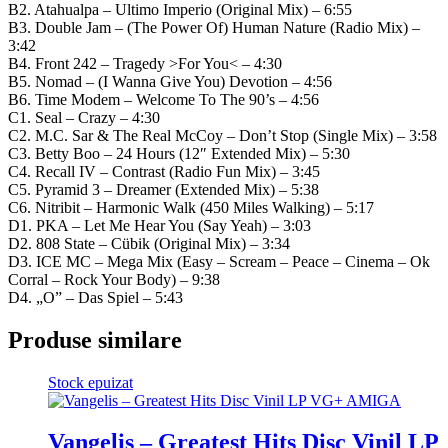
B2. Atahualpa – Ultimo Imperio (Original Mix) – 6:55
B3. Double Jam – (The Power Of) Human Nature (Radio Mix) –
3:42
B4. Front 242 – Tragedy >For You< – 4:30
B5. Nomad – (I Wanna Give You) Devotion – 4:56
B6. Time Modem – Welcome To The 90’s – 4:56
C1. Seal – Crazy – 4:30
C2. M.C. Sar & The Real McCoy – Don’t Stop (Single Mix) – 3:58
C3. Betty Boo – 24 Hours (12″ Extended Mix) – 5:30
C4. Recall IV – Contrast (Radio Fun Mix) – 3:45
C5. Pyramid 3 – Dreamer (Extended Mix) – 5:38
C6. Nitribit – Harmonic Walk (450 Miles Walking) – 5:17
D1. PKA – Let Me Hear You (Say Yeah) – 3:03
D2. 808 State – Cübik (Original Mix) – 3:34
D3. ICE MC – Mega Mix (Easy – Scream – Peace – Cinema – Ok
Corral – Rock Your Body) – 9:38
D4. „O” – Das Spiel – 5:43
Produse similare
Stock epuizat
Vangelis – Greatest Hits Disc Vinil LP