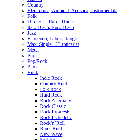
Country
Electronică, Ambient, Acustică, Instrumentală
Folk
Hip hop – Rap – House
Italo Disco, Euro Disco
Jazz
Flamenco, Latino, Tango
Maxi Single 12″ anticariat
Metal
Pop
Pop/Rock
Punk
Rock
Indie Rock
Country Rock
Folk Rock
Hard Rock
Rock Alternativ
Rock Classic
Rock Progresiv
Rock Psihedelic
Rock`n`Roll
Blues Rock
New Wave
Soft Rock