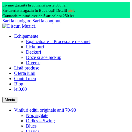
Livrare gratuită la comenzi peste 500 lei.
Parteneriat magazin în București! Detalii
aici
.
Comanda minimă este de 5 articole și 250 lei.
Sari la navigare
Sari la conținut
Echipamente
Egalizatoare – Procesoare de sunet
Pickupuri
Deckuri
Doze si ace pickup
Diverse
Listă produse
Oferta lunii
Contul meu
Blog
lei0,00
Meniu
Viniluri ediții originale anii 70-90
Noi, sigilate
Oldies – Swing
Blues
Clasică