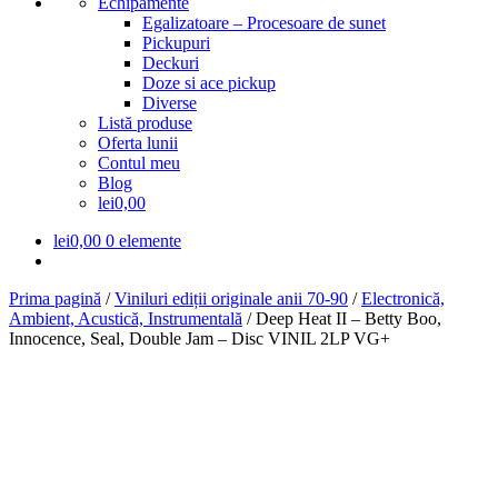
Echipamente
Egalizatoare – Procesoare de sunet
Pickupuri
Deckuri
Doze si ace pickup
Diverse
Listă produse
Oferta lunii
Contul meu
Blog
lei0,00
lei
0,00
0 elemente
Prima pagină
/
Viniluri ediții originale anii 70-90
/
Electronică,
Ambient, Acustică, Instrumentală
/
Deep Heat II – Betty Boo,
Innocence, Seal, Double Jam – Disc VINIL 2LP VG+