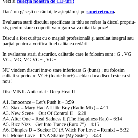
Vezi si
colecția noastră de CD-uri !
Dacă nu găsești ce căutai, te așteptăm și pe
sunetretro.ro
.
Evaluarea starii discului specificata in titlu se refera la discul propriu-
zis, pentru starea copertii va rugam sa va uitati la poze!
Discul a fost curățat cu o mașină profesională și ascultat integral sau
parțial pentru a verifica fidel calitatea redării.
In evaluarea starii discurilor, calitatile care le folosim sunt : G , VG
VG-, VG, VG VG+ , VG+
NU vindem discuri intr-o stare inferioara G (buna) ; nu folosim
calitati superioare VG+ (foarte bun+) – chiar daca discul este ca si
nou !
Disc VINIL Anticariat : Deep Heat II
A1. Innocence – Let’s Push It – 3:59
A2. Stax – Mary Had A Little Boy (Radio Mix) – 4:11
A3. New Scene – Out Of Control II – 6:28
A4. After One – Real Sadness II (The Happiness Rap) – 6:14
A5. Bizz Nizz – Get Into Trance (Euro 7″) – 4:15
A6. Dimples D – Sucker DJ (A Witch For Love – Remix) – 5:32
B1. Monie Love – It’s A Shame (My Sister) – 3:43