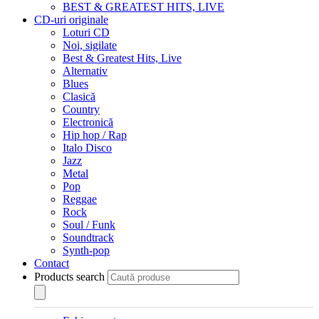
BEST & GREATEST HITS, LIVE
CD-uri originale
Loturi CD
Noi, sigilate
Best & Greatest Hits, Live
Alternativ
Blues
Clasică
Country
Electronică
Hip hop / Rap
Italo Disco
Jazz
Metal
Pop
Reggae
Rock
Soul / Funk
Soundtrack
Synth-pop
Contact
Products search