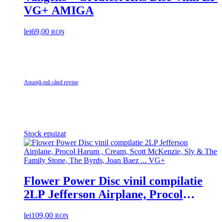
VG+ AMIGA
lei
69,00
RON
Anunță-mă când revine
Stock epuizat
Flower Power Disc vinil compilatie
2LP Jefferson Airplane, Procol
Harum , Cream, Scott McKenzie, Sly
lei
109,00
RON
& The Family Stone, The Byrds, Joan