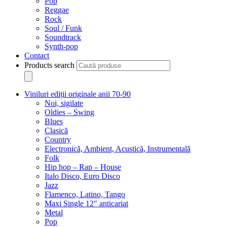
Pop
Reggae
Rock
Soul / Funk
Soundtrack
Synth-pop
Contact
Products search
Viniluri ediții originale anii 70-90
Noi, sigilate
Oldies – Swing
Blues
Clasică
Country
Electronică, Ambient, Acustică, Instrumentală
Folk
Hip hop – Rap – House
Italo Disco, Euro Disco
Jazz
Flamenco, Latino, Tango
Maxi Single 12″ anticariat
Metal
Pop