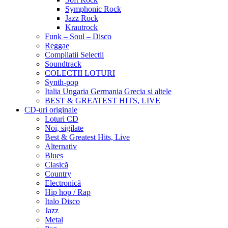
Symphonic Rock
Jazz Rock
Krautrock
Funk – Soul – Disco
Reggae
Compilatii Selectii
Soundtrack
COLECTII LOTURI
Synth-pop
Italia Ungaria Germania Grecia si altele
BEST & GREATEST HITS, LIVE
CD-uri originale
Loturi CD
Noi, sigilate
Best & Greatest Hits, Live
Alternativ
Blues
Clasică
Country
Electronică
Hip hop / Rap
Italo Disco
Jazz
Metal