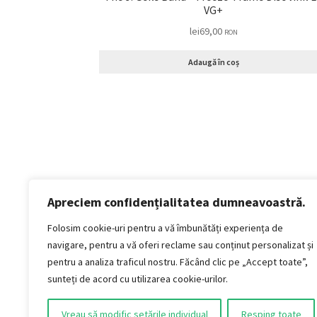
VG+
lei
69,00
RON
Adaugă în coș
Apreciem confidențialitatea dumneavoastră.
Politică de confidențialitate
Termeni si conditii
Folosim cookie-uri pentru a vă îmbunătăți experiența de
Politica de cookies
navigare, pentru a vă oferi reclame sau conținut personalizat și
Politica de livrare și retur
pentru a analiza traficul nostru. Făcând clic pe „Accept toate”,
Politica de plată
sunteți de acord cu utilizarea cookie-urilor.
Formular Retur
Vreau să modific setările individual
Resping toate