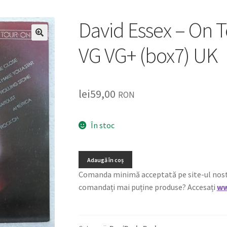
David Essex – On T
🔍
VG VG+ (box7) UK
lei
59,00
RON
În stoc
Adaugă în coș
Comanda minimă acceptată pe site-ul nostru e
comandați mai puține produse? Accesați
ww