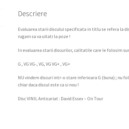
Descriere
Evaluarea starii discului specificata in titlu se refera la d
rugam sa va uitati la poze !
In evaluarea starii discurilor, calitatile care le folosim sun
G , VG VG-, VG, VG VG+ , VG+
NU vindem discuri intr-o stare inferioara G (buna) ; nu f
chiar daca discul este ca si nou !
Disc VINIL Anticariat : David Essex – On Tour