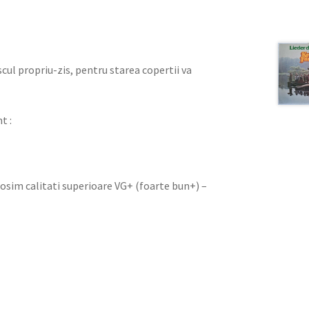
iscul propriu-zis, pentru starea copertii va
t :
olosim calitati superioare VG+ (foarte bun+) –