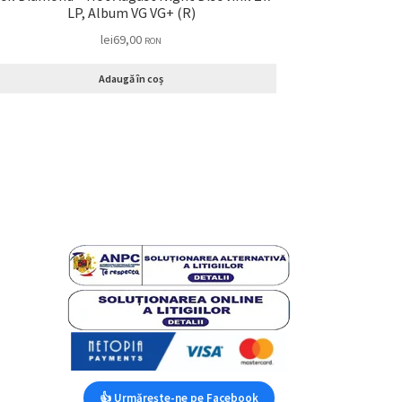
LP, Album VG VG+ (R)
lei
69,00
RON
Adaugă în coș
👍 Urmărește-ne pe Facebook