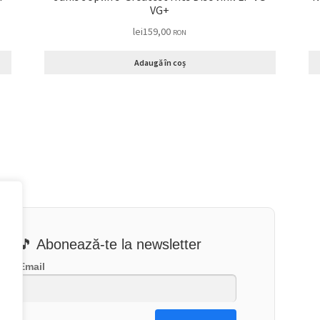
VG+
lei
159,00
RON
Adaugă în coș
🎵 Abonează-te la newsletter
Email