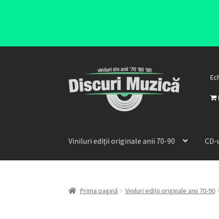
Ec
Viniluri ediții originale anii 70-90
CD-u
Prima pagină
Viniluri ediții originale anii 70-90