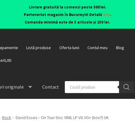
Livrare gratuită la comenzi peste 500 lei.
Parteneriat magazin în București! Detalii
aici
.
Comanda minimă este de 5 articole și 250 lei.
hipamente
Listă produse
Oferta lunii
Contul meu
Blog
lei0,00
ri originale
Contact
Rock
David Essex – On Tour Disc VINIL LP VG VG+ (box7) UK