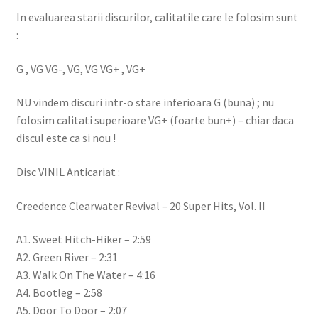
In evaluarea starii discurilor, calitatile care le folosim sunt
:
G , VG VG-, VG, VG VG+ , VG+
NU vindem discuri intr-o stare inferioara G (buna) ; nu
folosim calitati superioare VG+ (foarte bun+) – chiar daca
discul este ca si nou !
Disc VINIL Anticariat :
Creedence Clearwater Revival – 20 Super Hits, Vol. II
A1. Sweet Hitch-Hiker – 2:59
A2. Green River – 2:31
A3. Walk On The Water – 4:16
A4. Bootleg – 2:58
A5. Door To Door – 2:07