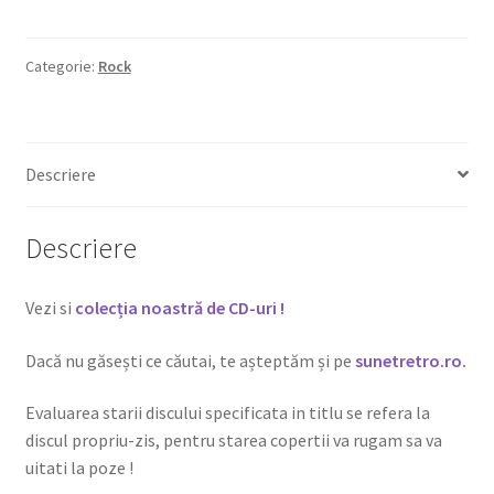
Categorie:
Rock
Descriere
Descriere
Vezi si
colecția noastră de CD-uri !
Dacă nu găsești ce căutai, te așteptăm și pe
sunetretro.ro
.
Evaluarea starii discului specificata in titlu se refera la
discul propriu-zis, pentru starea copertii va rugam sa va
uitati la poze !