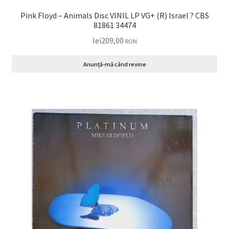
Pink Floyd – Animals Disc VINIL LP VG+ (R) Israel ? CBS
81861 34474
lei
209,00
RON
Anunță-mă când revine