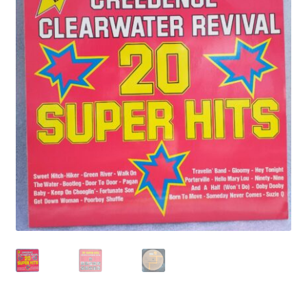
Echipamente
Listă produse
Oferta lunii
Contul meu
Blog
lei0,00