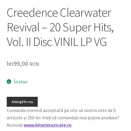
Creedence Clearwater
Revival – 20 Super Hits,
Vol. II Disc VINIL LP VG
lei
99,00
RON
În stoc
Adaugă în coș
Comanda minimă acceptată pe site-ul nostru este de 5
articole și 250 lei. Vreți să comandați mai puține produse?
Accesați
www.hiturimuzicale.ro