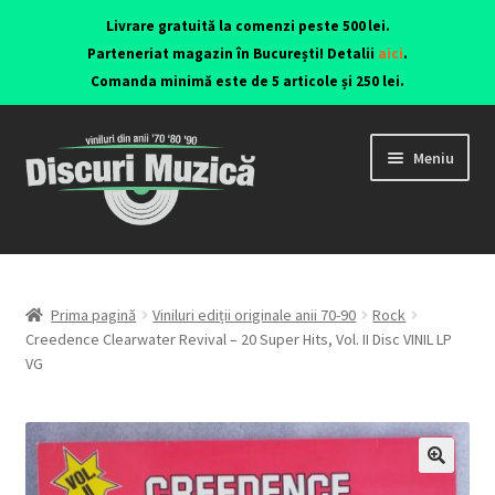
Livrare gratuită la comenzi peste 500 lei.
Parteneriat magazin în București! Detalii
aici
.
Comanda minimă este de 5 articole și 250 lei.
Meniu
Viniluri ediții originale anii 70-90
CD-uri originale
Prima pagină
Viniluri ediții originale anii 70-90
Rock
Creedence Clearwater Revival – 20 Super Hits, Vol. II Disc VINIL LP
VG
Contact
🔍