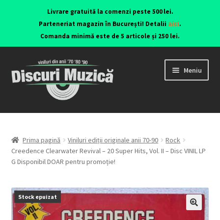
Livrare gratuită la comenzi peste 500 lei.
Parteneriat magazin în București! Detalii
aici
.
Comanda minimă este de 5 articole și 250 lei.
Meniu
Viniluri ediții originale anii 70-90
CD-uri originale
Prima pagină
Viniluri ediții originale anii 70-90
Rock
Creedence Clearwater Revival – 20 Super Hits, Vol. II – Disc VINIL LP
G Disponibil DOAR pentru promoție!
Contact
Stock epuizat
🔍