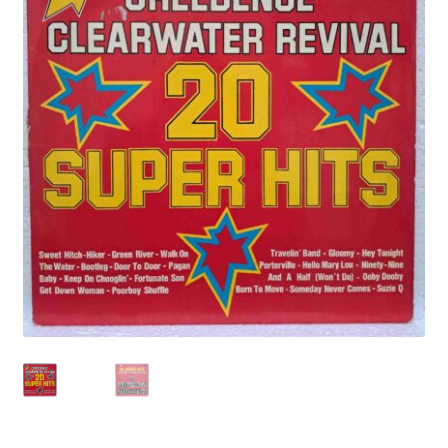
Echipamente
Listă produse
Oferta lunii
Contul meu
Blog
lei0,00