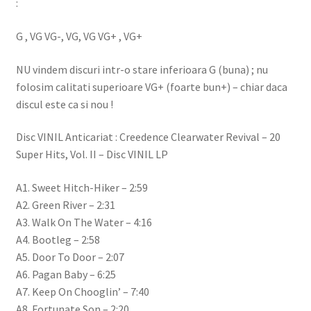
:
G , VG VG-, VG, VG VG+ , VG+
NU vindem discuri intr-o stare inferioara G (buna) ; nu
folosim calitati superioare VG+ (foarte bun+) – chiar daca
discul este ca si nou !
Disc VINIL Anticariat : Creedence Clearwater Revival – 20
Super Hits, Vol. II – Disc VINIL LP
A1. Sweet Hitch-Hiker – 2:59
A2. Green River – 2:31
A3. Walk On The Water – 4:16
A4. Bootleg – 2:58
A5. Door To Door – 2:07
A6. Pagan Baby – 6:25
A7. Keep On Chooglin’ – 7:40
A8. Fortunate Son – 2:20