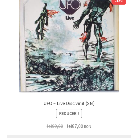
-12%
UFO – Live Disc vinil (SN)
REDUCERI!
lei
99,00
lei
87,00
RON