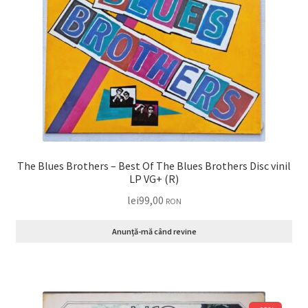
The Blues Brothers – Best Of The Blues Brothers Disc vinil
LP VG+ (R)
lei
99,00
RON
Anunță-mă când revine