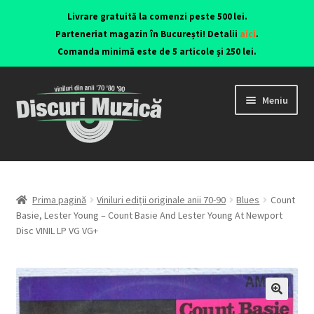
Livrare gratuită la comenzi peste 500 lei.
Parteneriat magazin în București! Detalii
aici
.
Comanda minimă este de 5 articole și 250 lei.
Meniu
Viniluri ediții originale anii 70-90
CD-uri originale
Prima pagină
Viniluri ediții originale anii 70-90
Blues
Count
Basie, Lester Young – Count Basie And Lester Young At Newport
Disc VINIL LP VG VG+
Contact
🔍