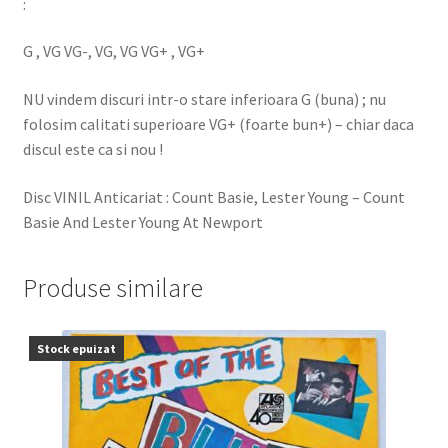
:
G , VG VG-, VG, VG VG+ , VG+
NU vindem discuri intr-o stare inferioara G (buna) ; nu
folosim calitati superioare VG+ (foarte bun+) – chiar daca
discul este ca si nou !
Disc VINIL Anticariat : Count Basie, Lester Young – Count
Basie And Lester Young At Newport
Produse similare
Stock epuizat