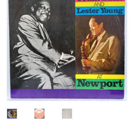
Echipamente
Listă produse
Oferta lunii
Contul meu
Blog
lei0,00