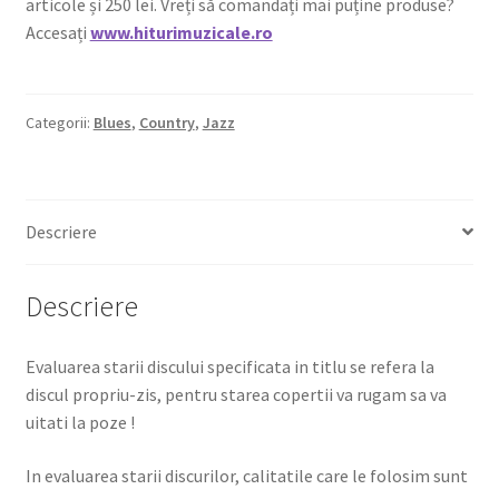
articole și 250 lei. Vreți să comandați mai puține produse?
Accesați
www.hiturimuzicale.ro
Categorii:
Blues
,
Country
,
Jazz
Descriere
Descriere
Evaluarea starii discului specificata in titlu se refera la
discul propriu-zis, pentru starea copertii va rugam sa va
uitati la poze !
In evaluarea starii discurilor, calitatile care le folosim sunt