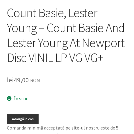
Count Basie, Lester
Young – Count Basie And
Lester Young At Newport
Disc VINIL LP VG VG+
lei
49,00
RON
În stoc
Adaugă în coș
Comanda minimă acceptată pe site-ul nostru este de 5