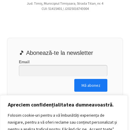
Jud. Timiș, Municipiul Timișoara, Strada Titan, nr. 4
CUI: 51415401 / J2025016743004
🎵 Abonează-te la newsletter
Email
Apreciem confidențialitatea dumneavoastră.
Folosim cookie-uri pentru a vă îmbunătăți experiența de
navigare, pentru a vă oferi reclame sau conținut personalizat și
pentru a analiza traficul nostru. Făcând clic pe „Accept toate”,