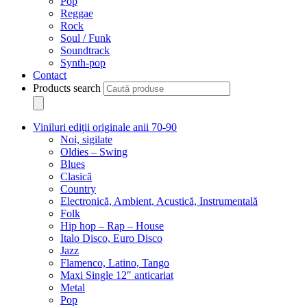
Pop
Reggae
Rock
Soul / Funk
Soundtrack
Synth-pop
Contact
Products search
Viniluri ediții originale anii 70-90
Noi, sigilate
Oldies – Swing
Blues
Clasică
Country
Electronică, Ambient, Acustică, Instrumentală
Folk
Hip hop – Rap – House
Italo Disco, Euro Disco
Jazz
Flamenco, Latino, Tango
Maxi Single 12″ anticariat
Metal
Pop