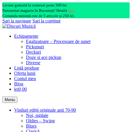
Livrare gratuită la comenzi peste 500 lei.
Parteneriat magazin în București! Detalii
aici
.
Comanda minimă este de 5 articole și 250 lei.
Sari la navigare
Sari la conținut
Echipamente
Egalizatoare – Procesoare de sunet
Pickupuri
Deckuri
Doze si ace pickup
Diverse
Listă produse
Oferta lunii
Contul meu
Blog
lei0,00
Meniu
Viniluri ediții originale anii 70-90
Noi, sigilate
Oldies – Swing
Blues
Clasică