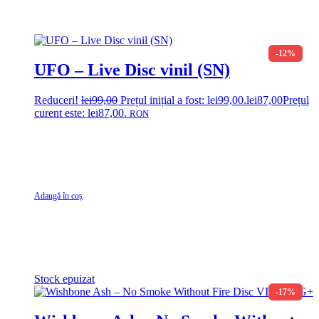
-12%
UFO – Live Disc vinil (SN)
Reduceri!
lei
99,00
Prețul inițial a fost: lei99,00.
lei
87,00
Prețul
curent este: lei87,00.
RON
Adaugă în coș
Stock epuizat
-17%