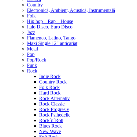
Country
Electronică, Ambient, Acustică, Instrumentală
Folk
Hip hop – Rap – House
Italo Disco, Euro Disco
Jazz
Flamenco, Latino, Tango
Maxi Single 12″ anticariat
Metal
Pop
Pop/Rock
Punk
Rock
Indie Rock
Country Rock
Folk Rock
Hard Rock
Rock Alternativ
Rock Classic
Rock Progresiv
Rock Psihedelic
Rock`n`Roll
Blues Rock
New Wave
Soft Rock