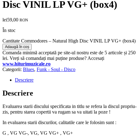
Disc VINIL LP VG+ (box4)
lei
59,00
RON
În stoc
Cantitate Commodores – Natural High Disc VINIL LP VG+ (box4)
Adaugă în coș
Comanda minimă acceptată pe site-ul nostru este de 5 articole și 250
lei. Vreți să comandați mai puține produse? Accesați
www.hiturimuzicale.ro
Categorii:
Blues
,
Funk - Soul - Disco
Descriere
Descriere
Evaluarea starii discului specificata in titlu se refera la discul propriu-
zis, pentru starea copertii va rugam sa va uitati la poze !
In evaluarea starii discurilor, calitatile care le folosim sunt :
G , VG VG-, VG, VG VG+ , VG+