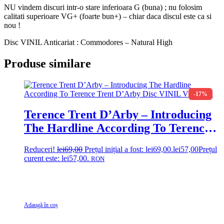
NU vindem discuri intr-o stare inferioara G (buna) ; nu folosim
calitati superioare VG+ (foarte bun+) – chiar daca discul este ca si
nou !
Disc VINIL Anticariat : Commodores – Natural High
Produse similare
-17%
Terence Trent D’Arby – Introducing
The Hardline According To Terence
Trent D’Arby Disc VINIL VG VG+
Reduceri!
lei
69,00
Prețul inițial a fost: lei69,00.
lei
57,00
Prețul
curent este: lei57,00.
RON
Adaugă în coș