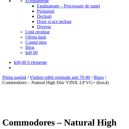
Echipamente
Egalizatoare – Procesoare de sunet
Pickupuri
Deckuri
Doze si ace pickup
Diverse
Listă produse
Oferta lunii
Contul meu
Blog
lei0,00
lei
0,00
0 elemente
Prima pagină
/
Viniluri ediții originale anii 70-90
/
Blues
/
Commodores – Natural High Disc VINIL LP VG+ (box4)
Commodores – Natural High