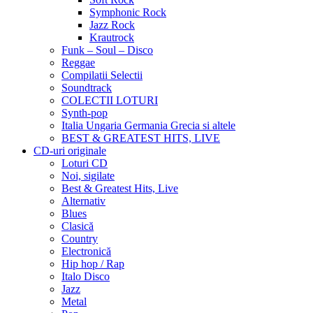
Symphonic Rock
Jazz Rock
Krautrock
Funk – Soul – Disco
Reggae
Compilatii Selectii
Soundtrack
COLECTII LOTURI
Synth-pop
Italia Ungaria Germania Grecia si altele
BEST & GREATEST HITS, LIVE
CD-uri originale
Loturi CD
Noi, sigilate
Best & Greatest Hits, Live
Alternativ
Blues
Clasică
Country
Electronică
Hip hop / Rap
Italo Disco
Jazz
Metal