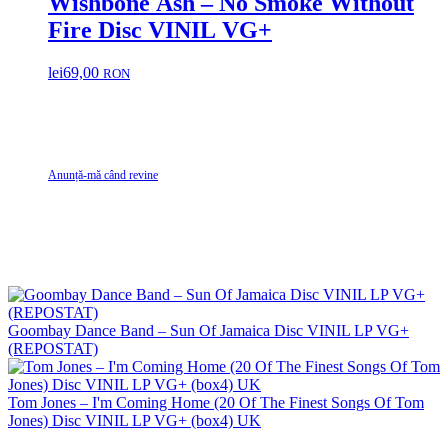
Wishbone Ash – No Smoke Without
Fire Disc VINIL VG+
lei
69,00
RON
Anunță-mă când revine
Goombay Dance Band – Sun Of Jamaica Disc VINIL LP VG+
(REPOSTAT)
Tom Jones – I'm Coming Home (20 Of The Finest Songs Of Tom
Jones) Disc VINIL LP VG+ (box4) UK