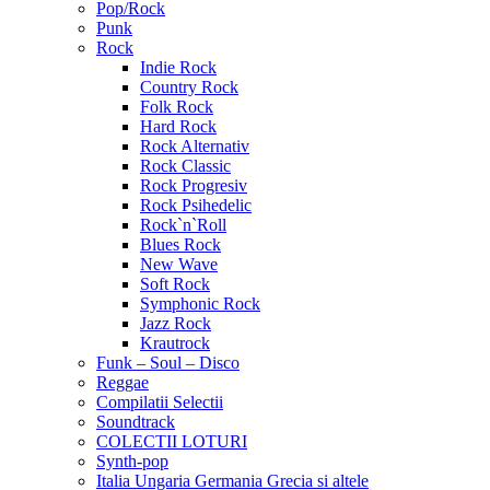
Pop/Rock
Punk
Rock
Indie Rock
Country Rock
Folk Rock
Hard Rock
Rock Alternativ
Rock Classic
Rock Progresiv
Rock Psihedelic
Rock`n`Roll
Blues Rock
New Wave
Soft Rock
Symphonic Rock
Jazz Rock
Krautrock
Funk – Soul – Disco
Reggae
Compilatii Selectii
Soundtrack
COLECTII LOTURI
Synth-pop
Italia Ungaria Germania Grecia si altele