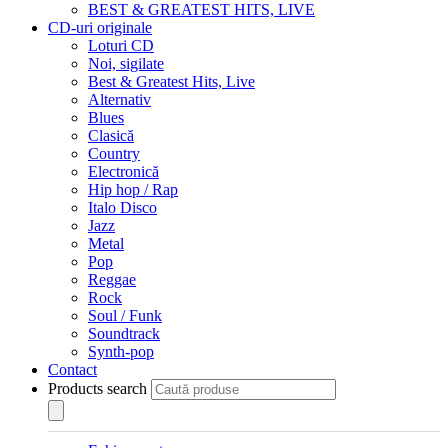
BEST & GREATEST HITS, LIVE
CD-uri originale
Loturi CD
Noi, sigilate
Best & Greatest Hits, Live
Alternativ
Blues
Clasică
Country
Electronică
Hip hop / Rap
Italo Disco
Jazz
Metal
Pop
Reggae
Rock
Soul / Funk
Soundtrack
Synth-pop
Contact
Products search