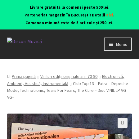
Livrare gratuită la comenzi peste 500 lei.
Parteneriat magazin în București! Detalii
aici
.
Comanda minimă este de 5 articole și 250 lei.
Meniu
Viniluri ediții originale anii 70-90
CD-uri originale
Prima pagină
Viniluri ediții originale anii 70-90
Electronică,
Ambient, Acustică, Instrumentală
Club Top 13 – Extra – Depeche
Mode, Technotronic, Tears For Fears, The Cure – Disc VINIL LP VG
Contact
VG+
Echipamente
🔍