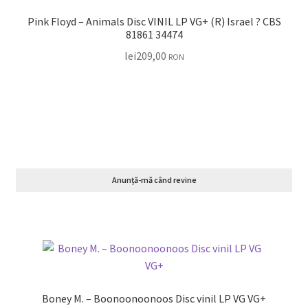
Pink Floyd – Animals Disc VINIL LP VG+ (R) Israel ? CBS
81861 34474
lei
209,00
RON
Anunță-mă când revine
Boney M. – Boonoonoonoos Disc vinil LP VG VG+