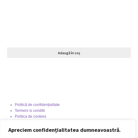
Adaugă în coș
Politică de confidențialitate
Termeni si conditii
Politica de cookies
Politica de livrare și retur
Politica de plată
Apreciem confidențialitatea dumneavoastră.
Formular Retur