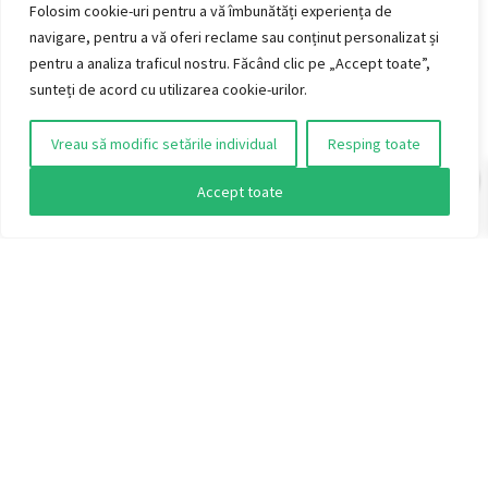
AUDIO VINTAGE S.R.L.
Folosim cookie-uri pentru a vă îmbunătăți experiența de
Jud. Timiș, Mun. Timișoara, Str. Titan, 4
navigare, pentru a vă oferi reclame sau conținut personalizat și
CUI: 51415401 / J2025016743004
pentru a analiza traficul nostru. Făcând clic pe „Accept toate”,
Telefon: +40 722 220 434
sunteți de acord cu utilizarea cookie-urilor.
Vreau să modific setările individual
Resping toate
0
Accept toate
🎵 Abonează-te la newsletter
Email