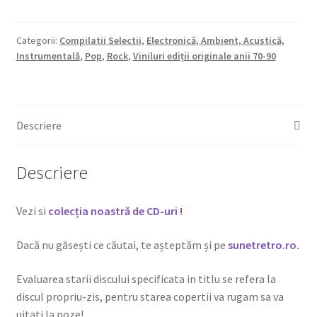
Categorii:
Compilatii Selectii
,
Electronică, Ambient, Acustică,
Instrumentală
,
Pop
,
Rock
,
Viniluri ediții originale anii 70-90
Descriere
Descriere
Vezi si
colecția noastră de CD-uri !
Dacă nu găsești ce căutai, te așteptăm și pe
sunetretro.ro
.
Evaluarea starii discului specificata in titlu se refera la
discul propriu-zis, pentru starea copertii va rugam sa va
uitati la poze!