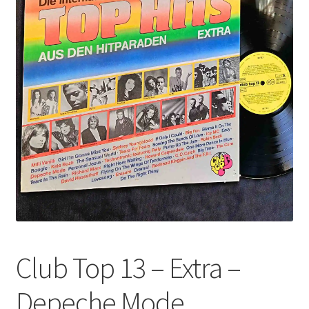
Listă produse
Oferta lunii
Contul meu
Blog
lei0,00
Club Top 13 – Extra –
Depeche Mode,