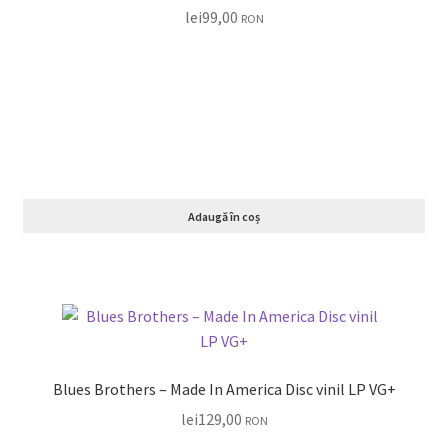
lei
99,00
RON
Adaugă în coș
Blues Brothers – Made In America Disc vinil LP VG+
lei
129,00
RON