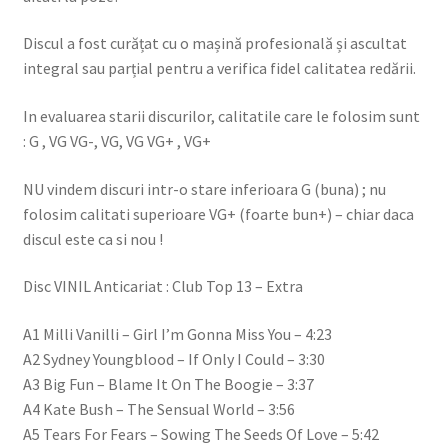
Discul a fost curățat cu o mașină profesională și ascultat
integral sau parțial pentru a verifica fidel calitatea redării.
In evaluarea starii discurilor, calitatile care le folosim sunt
: G , VG VG-, VG, VG VG+ , VG+
NU vindem discuri intr-o stare inferioara G (buna) ; nu
folosim calitati superioare VG+ (foarte bun+) – chiar daca
discul este ca si nou !
Disc VINIL Anticariat : Club Top 13 – Extra
A1 Milli Vanilli – Girl I’m Gonna Miss You – 4:23
A2 Sydney Youngblood – If Only I Could – 3:30
A3 Big Fun – Blame It On The Boogie – 3:37
A4 Kate Bush – The Sensual World – 3:56
A5 Tears For Fears – Sowing The Seeds Of Love – 5:42