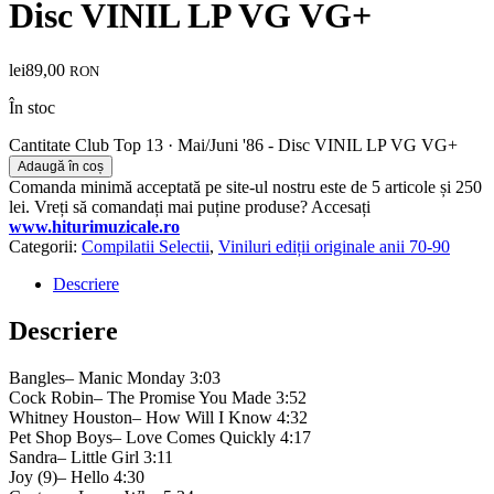
Disc VINIL LP VG VG+
lei
89,00
RON
În stoc
Cantitate Club Top 13 ­· Mai/Juni '86 - Disc VINIL LP VG VG+
Adaugă în coș
Comanda minimă acceptată pe site-ul nostru este de 5 articole și 250
lei. Vreți să comandați mai puține produse? Accesați
www.hiturimuzicale.ro
Categorii:
Compilatii Selectii
,
Viniluri ediții originale anii 70-90
Descriere
Descriere
Bangles– Manic Monday 3:03
Cock Robin– The Promise You Made 3:52
Whitney Houston– How Will I Know 4:32
Pet Shop Boys– Love Comes Quickly 4:17
Sandra– Little Girl 3:11
Joy (9)– Hello 4:30