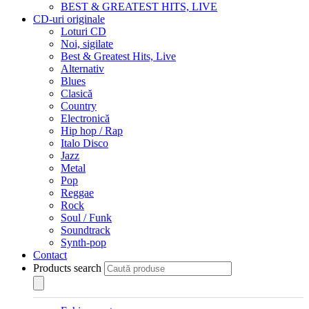
BEST & GREATEST HITS, LIVE
CD-uri originale
Loturi CD
Noi, sigilate
Best & Greatest Hits, Live
Alternativ
Blues
Clasică
Country
Electronică
Hip hop / Rap
Italo Disco
Jazz
Metal
Pop
Reggae
Rock
Soul / Funk
Soundtrack
Synth-pop
Contact
Products search