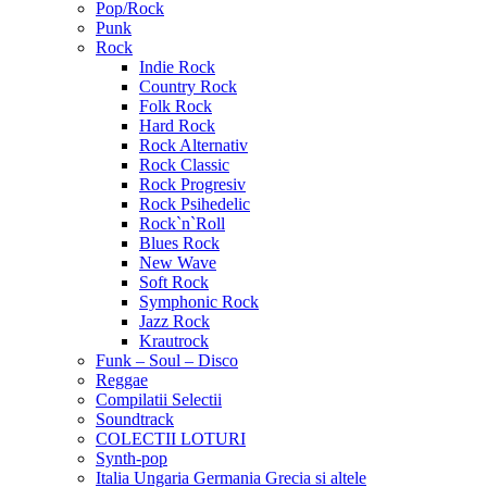
Pop/Rock
Punk
Rock
Indie Rock
Country Rock
Folk Rock
Hard Rock
Rock Alternativ
Rock Classic
Rock Progresiv
Rock Psihedelic
Rock`n`Roll
Blues Rock
New Wave
Soft Rock
Symphonic Rock
Jazz Rock
Krautrock
Funk – Soul – Disco
Reggae
Compilatii Selectii
Soundtrack
COLECTII LOTURI
Synth-pop
Italia Ungaria Germania Grecia si altele