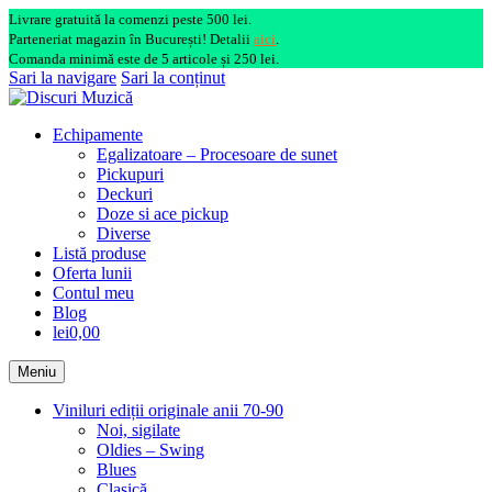
Livrare gratuită la comenzi peste 500 lei.
Parteneriat magazin în București! Detalii
aici
.
Comanda minimă este de 5 articole și 250 lei.
Sari la navigare
Sari la conținut
Echipamente
Egalizatoare – Procesoare de sunet
Pickupuri
Deckuri
Doze si ace pickup
Diverse
Listă produse
Oferta lunii
Contul meu
Blog
lei0,00
Meniu
Viniluri ediții originale anii 70-90
Noi, sigilate
Oldies – Swing
Blues
Clasică