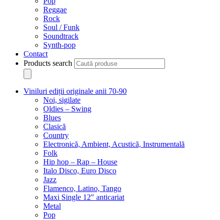
Pop
Reggae
Rock
Soul / Funk
Soundtrack
Synth-pop
Contact
Products search
Viniluri ediții originale anii 70-90
Noi, sigilate
Oldies – Swing
Blues
Clasică
Country
Electronică, Ambient, Acustică, Instrumentală
Folk
Hip hop – Rap – House
Italo Disco, Euro Disco
Jazz
Flamenco, Latino, Tango
Maxi Single 12″ anticariat
Metal
Pop