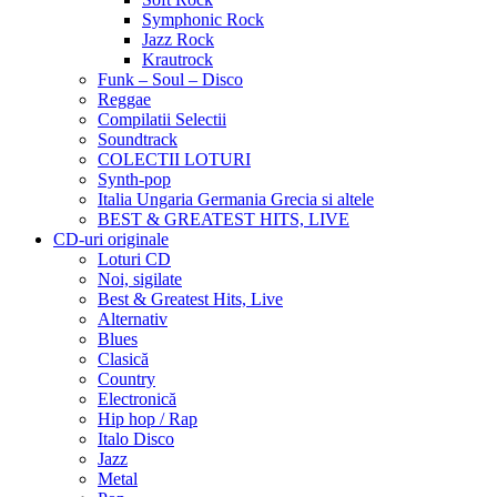
Symphonic Rock
Jazz Rock
Krautrock
Funk – Soul – Disco
Reggae
Compilatii Selectii
Soundtrack
COLECTII LOTURI
Synth-pop
Italia Ungaria Germania Grecia si altele
BEST & GREATEST HITS, LIVE
CD-uri originale
Loturi CD
Noi, sigilate
Best & Greatest Hits, Live
Alternativ
Blues
Clasică
Country
Electronică
Hip hop / Rap
Italo Disco
Jazz
Metal