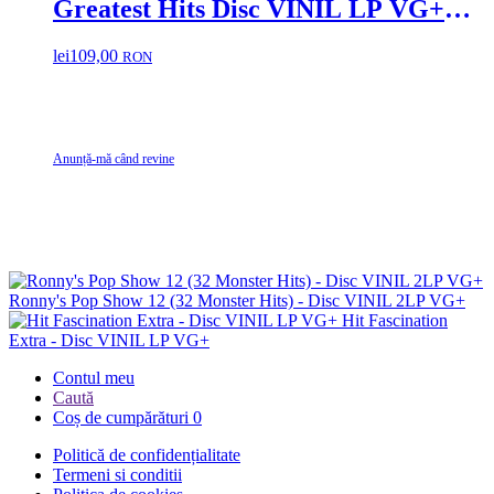
Greatest Hits Disc VINIL LP VG+
(R)
lei
109,00
RON
Anunță-mă când revine
Ronny's Pop Show 12 (32 Monster Hits) - Disc VINIL 2LP VG+
Hit Fascination
Extra - Disc VINIL LP VG+
Contul meu
Caută
Coș de cumpărături
0
Politică de confidențialitate
Termeni si conditii