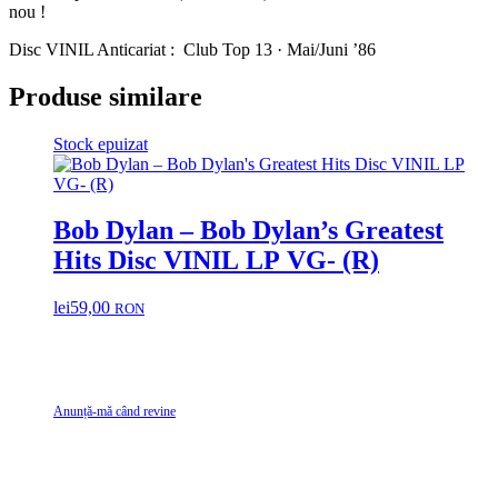
nou !
Disc VINIL Anticariat : Club Top 13 ­· Mai/Juni ’86
Produse similare
Stock epuizat
Bob Dylan – Bob Dylan’s Greatest
Hits Disc VINIL LP VG- (R)
lei
59,00
RON
Anunță-mă când revine