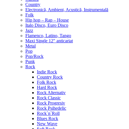
Country
Electronică, Ambient, Acustică, Instrumentală
Folk
Hip hop – Rap – House
Italo Disco, Euro Disco
Jazz
Flamenco, Latino, Tango
Maxi Single 12″ anticariat
Metal
Pop
Pop/Rock
Punk
Rock
Indie Rock
Country Rock
Folk Rock
Hard Rock
Rock Alternativ
Rock Classic
Rock Progresiv
Rock Psihedelic
Rock`n`Roll
Blues Rock
New Wave
Soft Rock