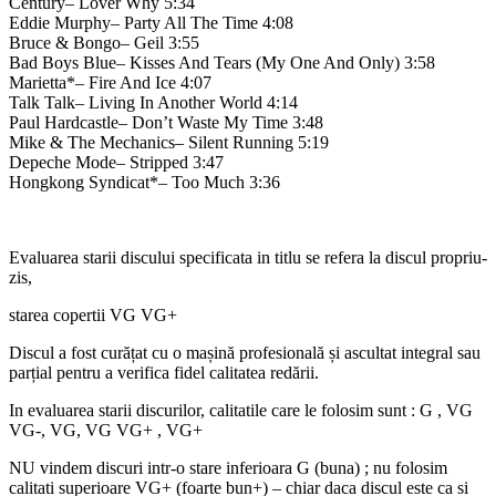
Century– Lover Why 5:34
Eddie Murphy– Party All The Time 4:08
Bruce & Bongo– Geil 3:55
Bad Boys Blue– Kisses And Tears (My One And Only) 3:58
Marietta*– Fire And Ice 4:07
Talk Talk– Living In Another World 4:14
Paul Hardcastle– Don’t Waste My Time 3:48
Mike & The Mechanics– Silent Running 5:19
Depeche Mode– Stripped 3:47
Hongkong Syndicat*– Too Much 3:36
Evaluarea starii discului specificata in titlu se refera la discul propriu-
zis,
starea copertii VG VG+
Discul a fost curățat cu o mașină profesională și ascultat integral sau
parțial pentru a verifica fidel calitatea redării.
In evaluarea starii discurilor, calitatile care le folosim sunt : G , VG
VG-, VG, VG VG+ , VG+
NU vindem discuri intr-o stare inferioara G (buna) ; nu folosim
calitati superioare VG+ (foarte bun+) – chiar daca discul este ca si