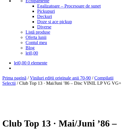
Echipamente
Egalizatoare – Procesoare de sunet
Pickupuri
Deckuri
Doze si ace pickup
Diverse
Listă produse
Oferta lunii
Contul meu
Blog
lei0,00
lei
0,00
0 elemente
Prima pagină
/
Viniluri ediții originale anii 70-90
/
Compilatii
Selectii
/
Club Top 13 ­· Mai/Juni ’86 – Disc VINIL LP VG VG+
Club Top 13 ­· Mai/Juni ’86 –