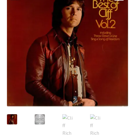
Echipamente
🔍
Listă produse
Oferta lunii
Contul meu
Blog
lei0,00