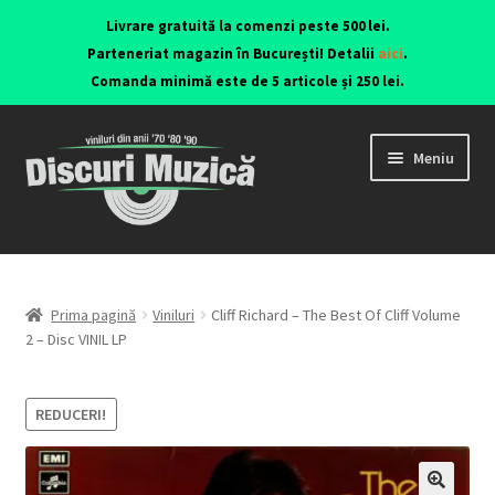
Livrare gratuită la comenzi peste 500 lei.
Parteneriat magazin în București! Detalii
aici
.
Comanda minimă este de 5 articole și 250 lei.
Meniu
Viniluri ediții originale anii 70-90
CD-uri originale
Prima pagină
Viniluri
Cliff Richard – The Best Of Cliff Volume
2 – Disc VINIL LP
Contact
REDUCERI!