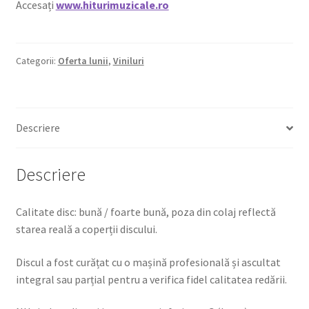
Accesați
www.hiturimuzicale.ro
Categorii:
Oferta lunii
,
Viniluri
Descriere
Descriere
Calitate disc: bună / foarte bună, poza din colaj reflectă
starea reală a coperții discului.
Discul a fost curățat cu o mașină profesională și ascultat
integral sau parțial pentru a verifica fidel calitatea redării.