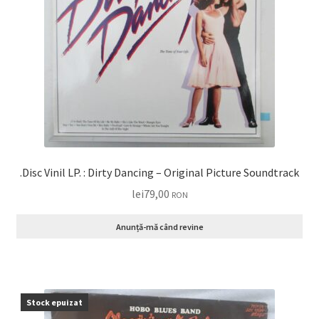
.Disc Vinil LP. : Dirty Dancing – Original Picture Soundtrack
lei
79,00
RON
Anunță-mă când revine
Stock epuizat