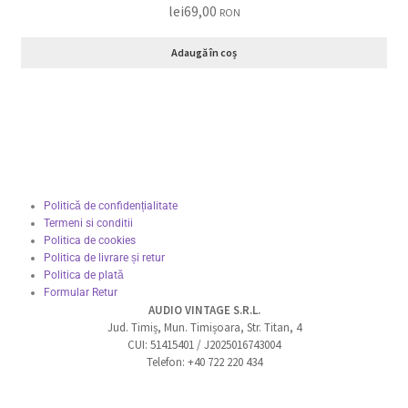
lei
69,00
RON
Adaugă în coș
Politică de confidențialitate
Termeni si conditii
Politica de cookies
Politica de livrare și retur
Politica de plată
Formular Retur
AUDIO VINTAGE S.R.L.
Jud. Timiș, Mun. Timișoara, Str. Titan, 4
CUI: 51415401 / J2025016743004
Telefon: +40 722 220 434