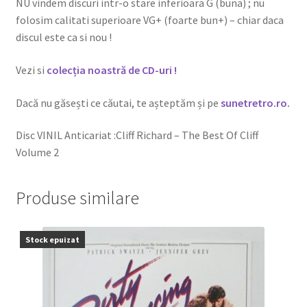
NU vindem discuri intr-o stare inferioara G (buna) ; nu
folosim calitati superioare VG+ (foarte bun+) – chiar daca
discul este ca si nou !
Vezi si
colecția noastră de CD-uri !
Dacă nu găsești ce căutai, te așteptăm și pe
sunetretro.ro
.
Disc VINIL Anticariat :Cliff Richard – The Best Of Cliff
Volume 2
Produse similare
Stock epuizat