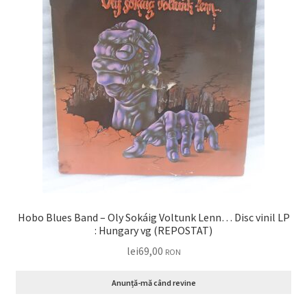
Hobo Blues Band – Oly Sokáig Voltunk Lenn… Disc vinil LP
: Hungary vg (REPOSTAT)
lei
69,00
RON
Anunță-mă când revine