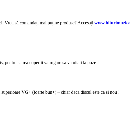
lei. Vreți să comandați mai puține produse? Accesați
www.hiturimuzica
zis, pentru starea copertii va rugam sa va uitati la poze !
i superioare VG+ (foarte bun+) – chiar daca discul este ca si nou !