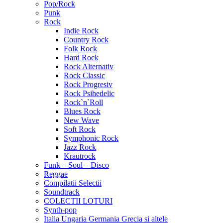
Pop/Rock
Punk
Rock
Indie Rock
Country Rock
Folk Rock
Hard Rock
Rock Alternativ
Rock Classic
Rock Progresiv
Rock Psihedelic
Rock`n`Roll
Blues Rock
New Wave
Soft Rock
Symphonic Rock
Jazz Rock
Krautrock
Funk – Soul – Disco
Reggae
Compilatii Selectii
Soundtrack
COLECTII LOTURI
Synth-pop
Italia Ungaria Germania Grecia si altele