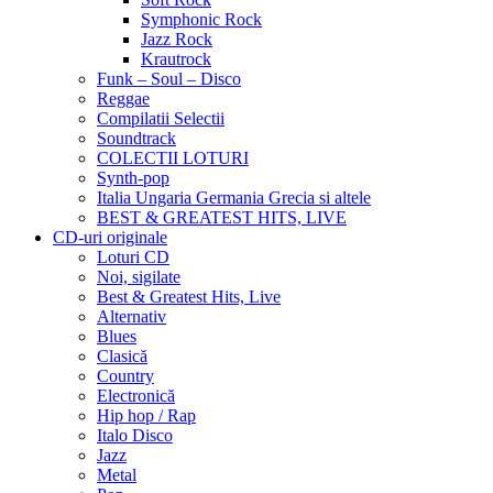
Symphonic Rock
Jazz Rock
Krautrock
Funk – Soul – Disco
Reggae
Compilatii Selectii
Soundtrack
COLECTII LOTURI
Synth-pop
Italia Ungaria Germania Grecia si altele
BEST & GREATEST HITS, LIVE
CD-uri originale
Loturi CD
Noi, sigilate
Best & Greatest Hits, Live
Alternativ
Blues
Clasică
Country
Electronică
Hip hop / Rap
Italo Disco
Jazz
Metal