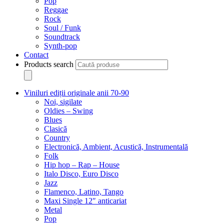
Pop
Reggae
Rock
Soul / Funk
Soundtrack
Synth-pop
Contact
Products search
Viniluri ediții originale anii 70-90
Noi, sigilate
Oldies – Swing
Blues
Clasică
Country
Electronică, Ambient, Acustică, Instrumentală
Folk
Hip hop – Rap – House
Italo Disco, Euro Disco
Jazz
Flamenco, Latino, Tango
Maxi Single 12″ anticariat
Metal
Pop