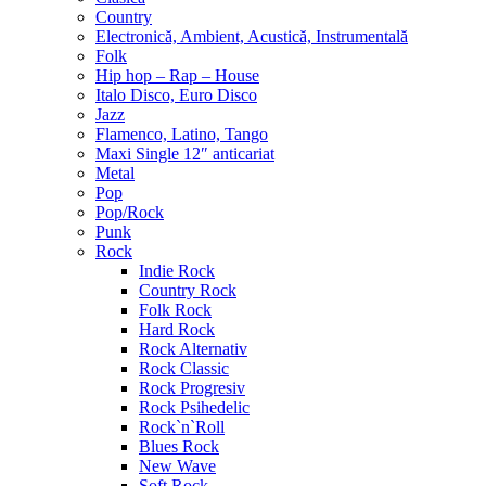
Country
Electronică, Ambient, Acustică, Instrumentală
Folk
Hip hop – Rap – House
Italo Disco, Euro Disco
Jazz
Flamenco, Latino, Tango
Maxi Single 12″ anticariat
Metal
Pop
Pop/Rock
Punk
Rock
Indie Rock
Country Rock
Folk Rock
Hard Rock
Rock Alternativ
Rock Classic
Rock Progresiv
Rock Psihedelic
Rock`n`Roll
Blues Rock
New Wave
Soft Rock