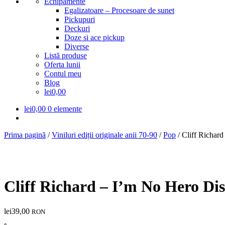
Echipamente
Egalizatoare – Procesoare de sunet
Pickupuri
Deckuri
Doze si ace pickup
Diverse
Listă produse
Oferta lunii
Contul meu
Blog
lei0,00
lei
0,00
0 elemente
Prima pagină
/
Viniluri ediții originale anii 70-90
/
Pop
/
Cliff Richar
Cliff Richard – I’m No Hero D
lei
39,00
RON