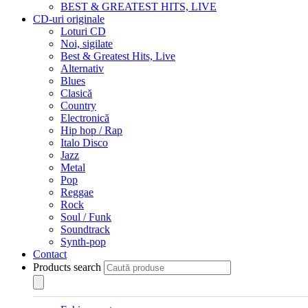
BEST & GREATEST HITS, LIVE
CD-uri originale
Loturi CD
Noi, sigilate
Best & Greatest Hits, Live
Alternativ
Blues
Clasică
Country
Electronică
Hip hop / Rap
Italo Disco
Jazz
Metal
Pop
Reggae
Rock
Soul / Funk
Soundtrack
Synth-pop
Contact
Products search