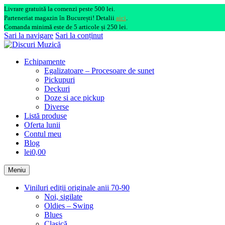
Livrare gratuită la comenzi peste 500 lei.
Parteneriat magazin în București! Detalii
aici
.
Comanda minimă este de 5 articole și 250 lei.
Sari la navigare
Sari la conținut
Echipamente
Egalizatoare – Procesoare de sunet
Pickupuri
Deckuri
Doze si ace pickup
Diverse
Listă produse
Oferta lunii
Contul meu
Blog
lei0,00
Meniu
Viniluri ediții originale anii 70-90
Noi, sigilate
Oldies – Swing
Blues
Clasică