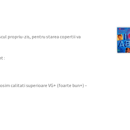
iscul propriu-zis, pentru starea copertii va
t :
olosim calitati superioare VG+ (foarte bun+) –