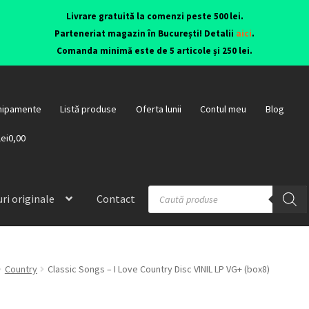
Livrare gratuită la comenzi peste 500 lei.
Parteneriat magazin în București! Detalii
aici
.
Comanda minimă este de 5 articole și 250 lei.
hipamente
Listă produse
Oferta lunii
Contul meu
Blog
lei0,00
ri originale
Contact
Country
Classic Songs – I Love Country Disc VINIL LP VG+ (box8)