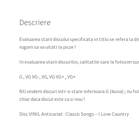
Descriere
Evaluarea starii discului specificata in titlu se refera la d
rugam sa va uitati la poze !
In evaluarea starii discurilor, calitatile care le folosim sun
G , VG VG-, VG, VG VG+ , VG+
NU vindem discuri intr-o stare inferioara G (buna) ; nu f
chiar daca discul este ca si nou !
Disc VINIL Anticariat : Classic Songs – I Love Country