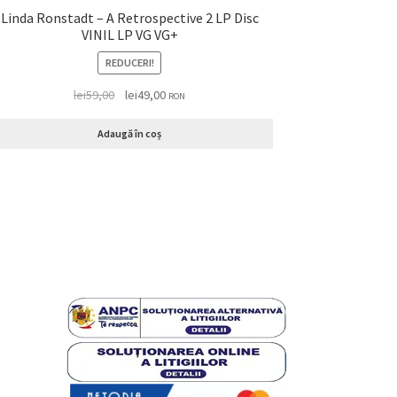
Linda Ronstadt – A Retrospective 2 LP Disc
VINIL LP VG VG+
REDUCERI!
lei
59,00
lei
49,00
RON
Adaugă în coș