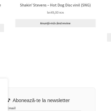
e
Shakin’ Stevens – Hot Dog Disc vinil (SNG)
lei
49,00
RON
Anunță-mă când revine
🎵 Abonează-te la newsletter
Email