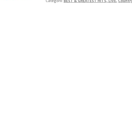
Categorii:
BEST & GREATEST HITS, LIVE
,
Countr