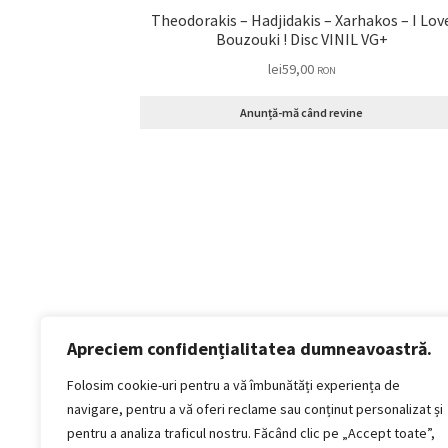
Theodorakis – Hadjidakis – Xarhakos – I Lov
Bouzouki ! Disc VINIL VG+
lei
59,00
RON
Anunță-mă când revine
Apreciem confidențialitatea dumneavoastră.
Politică de confidențialitate
Termeni si conditii
Folosim cookie-uri pentru a vă îmbunătăți experiența de
Politica de cookies
navigare, pentru a vă oferi reclame sau conținut personalizat și
Politica de livrare și retur
pentru a analiza traficul nostru. Făcând clic pe „Accept toate”,