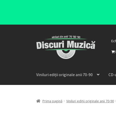
Ec
Viniluri ediții originale anii 70-90
CD-u
Prima pagină
Viniluri ediții originale anii 70-90