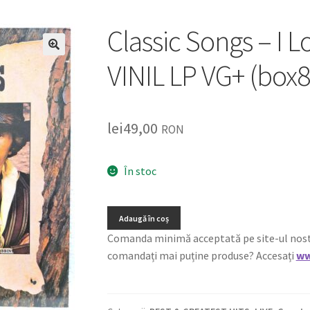
Classic Songs – I 
🔍
VINIL LP VG+ (box8
lei
49,00
RON
În stoc
Adaugă în coș
Comanda minimă acceptată pe site-ul nostru e
comandați mai puține produse? Accesați
ww