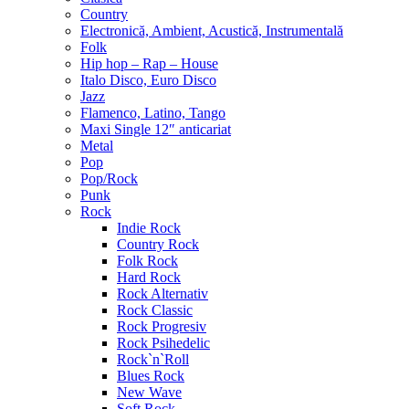
Country
Electronică, Ambient, Acustică, Instrumentală
Folk
Hip hop – Rap – House
Italo Disco, Euro Disco
Jazz
Flamenco, Latino, Tango
Maxi Single 12″ anticariat
Metal
Pop
Pop/Rock
Punk
Rock
Indie Rock
Country Rock
Folk Rock
Hard Rock
Rock Alternativ
Rock Classic
Rock Progresiv
Rock Psihedelic
Rock`n`Roll
Blues Rock
New Wave
Soft Rock