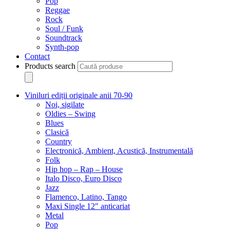
Pop
Reggae
Rock
Soul / Funk
Soundtrack
Synth-pop
Contact
Products search
Viniluri ediții originale anii 70-90
Noi, sigilate
Oldies – Swing
Blues
Clasică
Country
Electronică, Ambient, Acustică, Instrumentală
Folk
Hip hop – Rap – House
Italo Disco, Euro Disco
Jazz
Flamenco, Latino, Tango
Maxi Single 12″ anticariat
Metal
Pop