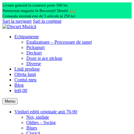
Livrare gratuită la comenzi peste 500 lei.
Parteneriat magazin în București! Detalii
aici
.
Comanda minimă este de 5 articole și 250 lei.
Sari la navigare
Sari la conținut
Echipamente
Egalizatoare – Procesoare de sunet
Pickupuri
Deckuri
Doze si ace pickup
Diverse
Listă produse
Oferta lunii
Contul meu
Blog
lei0,00
Meniu
Viniluri ediții originale anii 70-90
Noi, sigilate
Oldies – Swing
Blues
Clasică