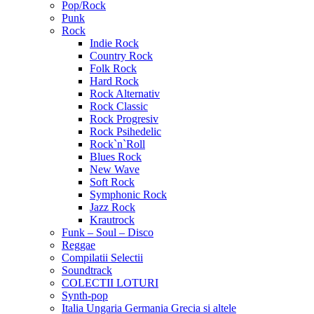
Pop/Rock
Punk
Rock
Indie Rock
Country Rock
Folk Rock
Hard Rock
Rock Alternativ
Rock Classic
Rock Progresiv
Rock Psihedelic
Rock`n`Roll
Blues Rock
New Wave
Soft Rock
Symphonic Rock
Jazz Rock
Krautrock
Funk – Soul – Disco
Reggae
Compilatii Selectii
Soundtrack
COLECTII LOTURI
Synth-pop
Italia Ungaria Germania Grecia si altele