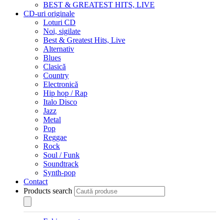
BEST & GREATEST HITS, LIVE
CD-uri originale
Loturi CD
Noi, sigilate
Best & Greatest Hits, Live
Alternativ
Blues
Clasică
Country
Electronică
Hip hop / Rap
Italo Disco
Jazz
Metal
Pop
Reggae
Rock
Soul / Funk
Soundtrack
Synth-pop
Contact
Products search