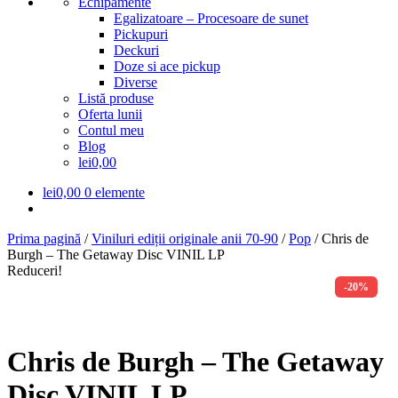
Echipamente
Egalizatoare – Procesoare de sunet
Pickupuri
Deckuri
Doze si ace pickup
Diverse
Listă produse
Oferta lunii
Contul meu
Blog
lei0,00
lei
0,00
0 elemente
Prima pagină
/
Viniluri ediții originale anii 70-90
/
Pop
/
Chris de
Burgh – The Getaway Disc VINIL LP
Reduceri!
-20%
Chris de Burgh – The Getaway
Disc VINIL LP