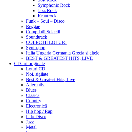
Symphonic Rock
Jazz Rock
Krautrock
Funk – Soul – Disco
Reggae
Compilatii Selectii
Soundtrack
COLECTII LOTURI
Synth-pop
Italia Ungaria Germania Grecia si altele
BEST & GREATEST HITS, LIVE
CD-uri originale
Loturi CD
Noi, sigilate
Best & Greatest Hits, Live
Alternativ
Blues
Clasică
Country
Electronică
Hip hop / Rap
Italo Disco
Jazz
Metal