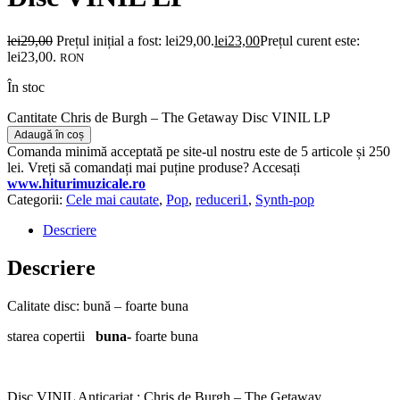
lei
29,00
Prețul inițial a fost: lei29,00.
lei
23,00
Prețul curent este:
lei23,00.
RON
În stoc
Cantitate Chris de Burgh – The Getaway Disc VINIL LP
Adaugă în coș
Comanda minimă acceptată pe site-ul nostru este de 5 articole și 250
lei. Vreți să comandați mai puține produse? Accesați
www.hiturimuzicale.ro
Categorii:
Cele mai cautate
,
Pop
,
reduceri1
,
Synth-pop
Descriere
Descriere
Calitate disc: bună – foarte buna
starea copertii
buna-
foarte buna
Disc VINIL Anticariat : Chris de Burgh – The Getaway