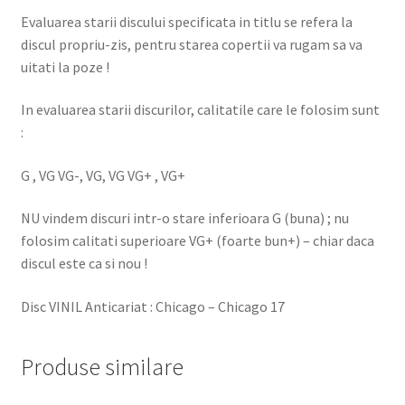
Evaluarea starii discului specificata in titlu se refera la
discul propriu-zis, pentru starea copertii va rugam sa va
uitati la poze !
In evaluarea starii discurilor, calitatile care le folosim sunt
:
G , VG VG-, VG, VG VG+ , VG+
NU vindem discuri intr-o stare inferioara G (buna) ; nu
folosim calitati superioare VG+ (foarte bun+) – chiar daca
discul este ca si nou !
Disc VINIL Anticariat : Chicago – Chicago 17
Produse similare