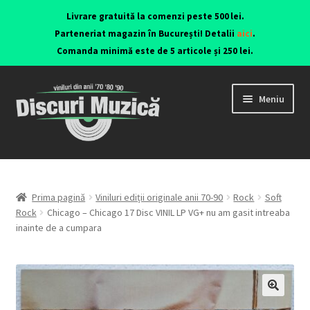
Livrare gratuită la comenzi peste 500 lei.
Parteneriat magazin în București! Detalii
aici
.
Comanda minimă este de 5 articole și 250 lei.
Meniu
Viniluri ediții originale anii 70-90
CD-uri originale
Prima pagină
Viniluri ediții originale anii 70-90
Rock
Soft
Rock
Chicago – Chicago 17 Disc VINIL LP VG+ nu am gasit intreaba
inainte de a cumpara
Contact
🔍