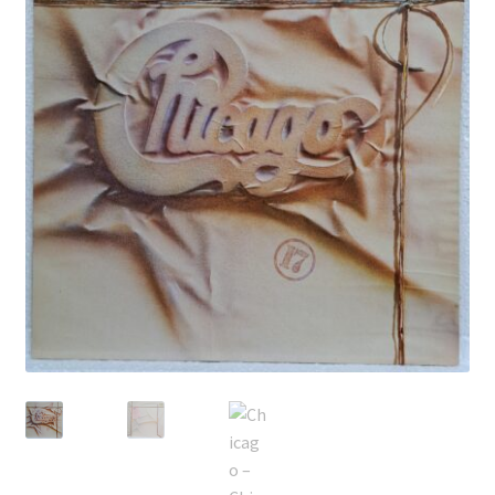
Echipamente
Listă produse
Oferta lunii
Contul meu
Blog
lei0,00