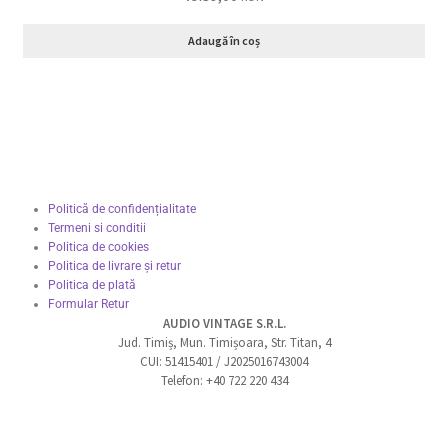
Adaugă în coș
Politică de confidențialitate
Termeni si conditii
Politica de cookies
Politica de livrare și retur
Politica de plată
Formular Retur
AUDIO VINTAGE S.R.L.
Jud. Timiș, Mun. Timișoara, Str. Titan, 4
CUI: 51415401 / J2025016743004
Telefon: +40 722 220 434