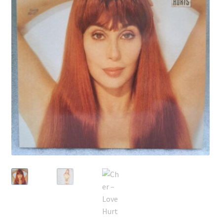
Echipamente
Listă produse
Oferta lunii
Contul meu
Blog
lei0,00