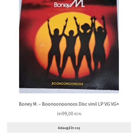
Boney M. – Boonoonoonoos Disc vinil LP VG VG+
lei
99,00
RON
Adaugă în coș