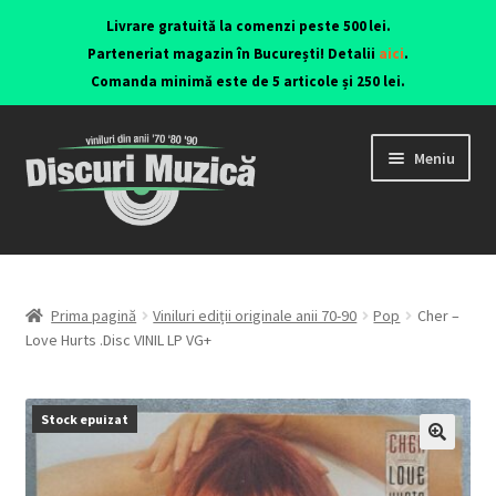
Livrare gratuită la comenzi peste 500 lei.
Parteneriat magazin în București! Detalii
aici
.
Comanda minimă este de 5 articole și 250 lei.
Meniu
Viniluri ediții originale anii 70-90
CD-uri originale
Prima pagină
Viniluri ediții originale anii 70-90
Pop
Cher –
Love Hurts .Disc VINIL LP VG+
Contact
Stock epuizat
🔍