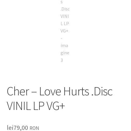
Cher – Love Hurts .Disc
VINIL LP VG+
lei
79,00
RON