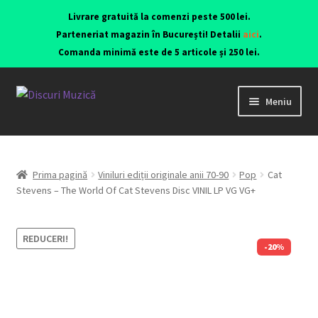
Livrare gratuită la comenzi peste 500 lei.
Parteneriat magazin în București! Detalii
aici
.
Comanda minimă este de 5 articole și 250 lei.
Meniu
Viniluri ediții originale anii 70-90
CD-uri originale
Prima pagină
Viniluri ediții originale anii 70-90
Pop
Cat
Stevens – The World Of Cat Stevens Disc VINIL LP VG VG+
Contact
REDUCERI!
-20%
Echipamente