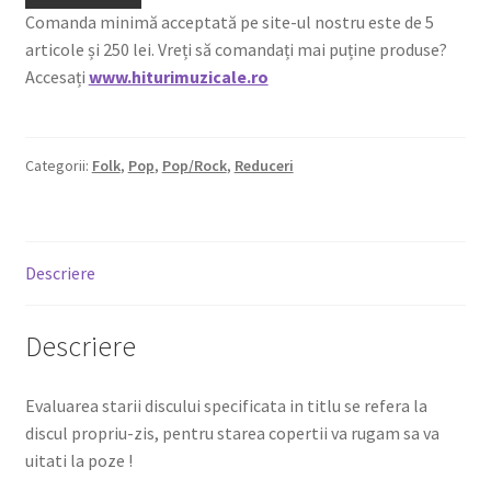
Comanda minimă acceptată pe site-ul nostru este de 5
articole și 250 lei. Vreți să comandați mai puține produse?
Accesați
www.hiturimuzicale.ro
Categorii:
Folk
,
Pop
,
Pop/Rock
,
Reduceri
Descriere
Descriere
Evaluarea starii discului specificata in titlu se refera la
discul propriu-zis, pentru starea copertii va rugam sa va
uitati la poze !