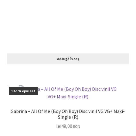
Adaugă în coș
Stock epuizat
Sabrina – All Of Me (Boy Oh Boy) Disc vinil VG VG+ Maxi-
Single (R)
lei
49,00
RON