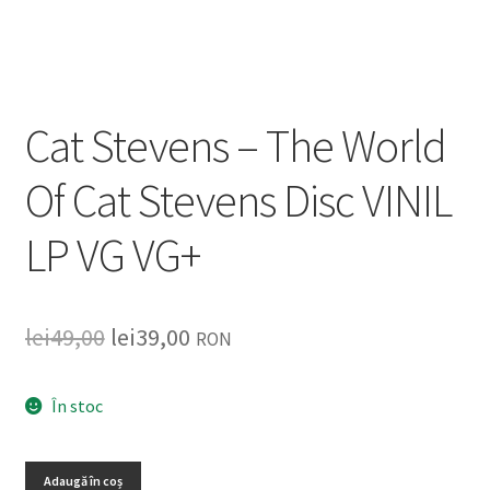
Listă produse
Oferta lunii
Cat Stevens – The World
Contul meu
Of Cat Stevens Disc VINIL
Blog
LP VG VG+
lei0,00
lei
49,00
lei
39,00
RON
În stoc
Adaugă în coș