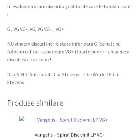
In evaluarea starii discurilor, calitatile care le folosim sunt
:
G , VG VG-, VG, VG VG+ , VG+
NU vindem discuri intr-o stare inferioara G (buna) ; nu
folosim calitati superioare VG+ (foarte bun+) – chiar daca
discul este ca si nou !
Disc VINIL Anticariat : Cat Stevens – The World Of Cat
Stevens
Produse similare
Vangelis – Spiral Disc vinil LP VG+