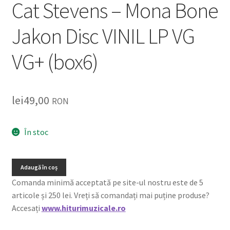
Cat Stevens – Mona Bone
Jakon Disc VINIL LP VG
VG+ (box6)
lei
49,00
RON
În stoc
Adaugă în coș
Comanda minimă acceptată pe site-ul nostru este de 5
articole și 250 lei. Vreți să comandați mai puține produse?
Accesați
www.hiturimuzicale.ro