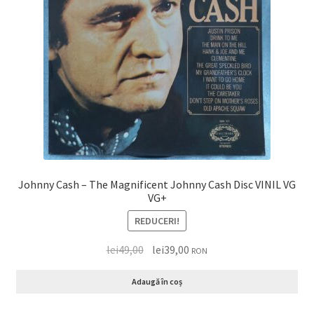
Johnny Cash – The Magnificent Johnny Cash Disc VINIL VG
VG+
REDUCERI!
lei
49,00
lei
39,00
RON
Adaugă în coș