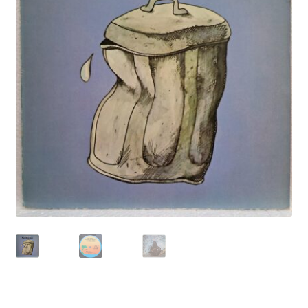
Echipamente
Listă produse
Oferta lunii
Contul meu
Blog
lei0,00