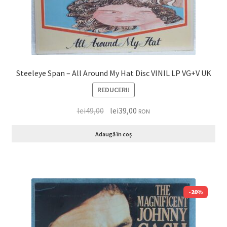
Steeleye Span ‎– All Around My Hat Disc VINIL LP VG+V UK
REDUCERI!
lei
49,00
lei
39,00
RON
Adaugă în coș
-20%