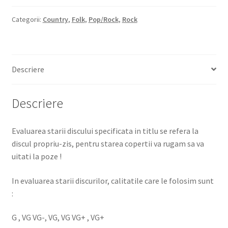
Categorii:
Country
,
Folk
,
Pop/Rock
,
Rock
Descriere
Descriere
Evaluarea starii discului specificata in titlu se refera la
discul propriu-zis, pentru starea copertii va rugam sa va
uitati la poze !
In evaluarea starii discurilor, calitatile care le folosim sunt
:
G , VG VG-, VG, VG VG+ , VG+