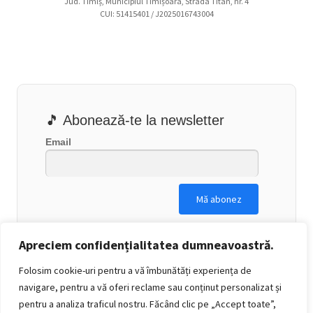
Jud. Timiș, Municipiul Timișoara, Strada Titan, nr. 4
CUI: 51415401 / J2025016743004
🎵 Abonează-te la newsletter
Email
Apreciem confidențialitatea dumneavoastră.
Folosim cookie-uri pentru a vă îmbunătăți experiența de
navigare, pentru a vă oferi reclame sau conținut personalizat și
pentru a analiza traficul nostru. Făcând clic pe „Accept toate”,