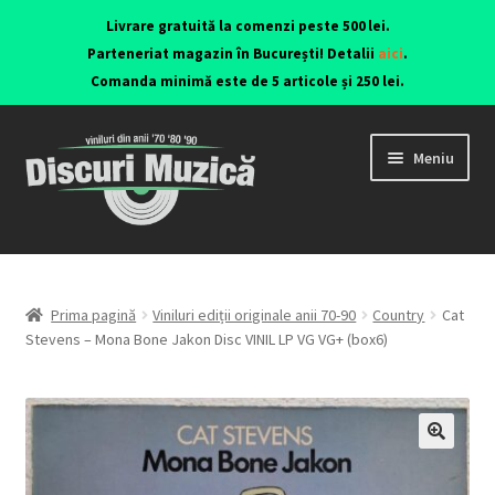
Livrare gratuită la comenzi peste 500 lei.
Parteneriat magazin în București! Detalii
aici
.
Comanda minimă este de 5 articole și 250 lei.
Meniu
Viniluri ediții originale anii 70-90
CD-uri originale
Prima pagină
Viniluri ediții originale anii 70-90
Country
Cat
Stevens – Mona Bone Jakon Disc VINIL LP VG VG+ (box6)
Contact
🔍