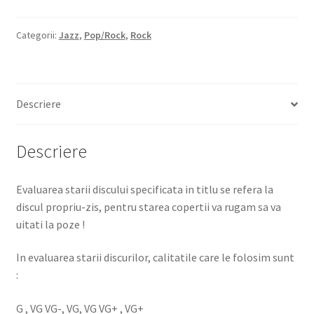
Categorii:
Jazz
,
Pop/Rock
,
Rock
Descriere
Descriere
Evaluarea starii discului specificata in titlu se refera la
discul propriu-zis, pentru starea copertii va rugam sa va
uitati la poze !
In evaluarea starii discurilor, calitatile care le folosim sunt
:
G , VG VG-, VG, VG VG+ , VG+