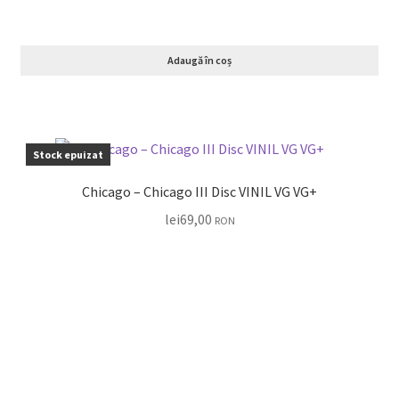
Adaugă în coș
Stock epuizat
Chicago – Chicago III Disc VINIL VG VG+
lei
69,00
RON