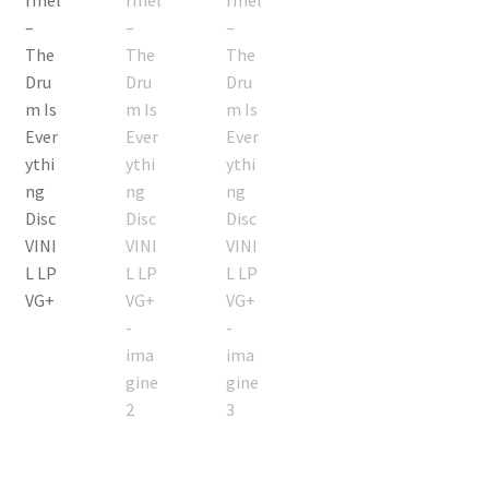
Echipamente
Listă produse
Oferta lunii
Contul meu
Blog
lei0,00