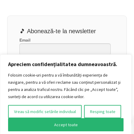
🎵 Abonează-te la newsletter
Email
Apreciem confidențialitatea dumneavoastră.
Folosim cookie-uri pentru a vă îmbunătăți experiența de
navigare, pentru a vă oferi reclame sau conținut personalizat și
pentru a analiza traficul nostru. Făcând clic pe „Accept toate”,
sunteți de acord cu utilizarea cookie-urilor.
Vreau să modific setările individual
Resping toate
0
Accept toate
👍 Urmărește-ne pe Facebook
O