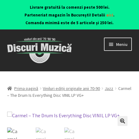
Livrare gratuită la comenzi peste 500 lei.
Parteneriat magazin în București! Detalii
aici
.
Comanda minimă este de 5 articole și 250 lei.
Meniu
Viniluri ediții originale anii 70-90
CD-uri originale
Prima pagină
Viniluri ediții originale anii 70-90
Jazz
Carmel
– The Drum Is Everything Disc VINIL LP VG+
Contact
🔍