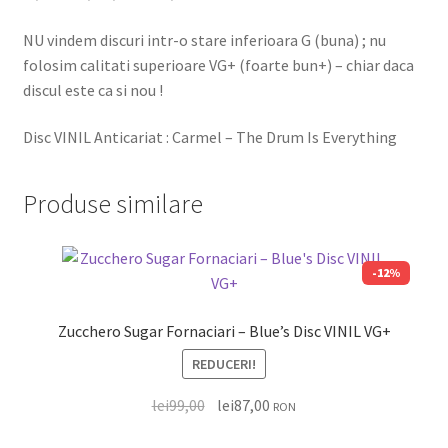
NU vindem discuri intr-o stare inferioara G (buna) ; nu
folosim calitati superioare VG+ (foarte bun+) – chiar daca
discul este ca si nou !
Disc VINIL Anticariat : Carmel – The Drum Is Everything
Produse similare
-12%
Zucchero Sugar Fornaciari – Blue’s Disc VINIL VG+
REDUCERI!
lei
99,00
lei
87,00
RON