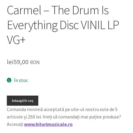
Carmel – The Drum Is
Everything Disc VINIL LP
VG+
lei
59,00
RON
În stoc
Adaugă în coș
Comanda minimă acceptată pe site-ul nostru este de 5
articole și 250 lei. Vreți să comandați mai puține produse?
Accesați
www.hiturimuzicale.ro