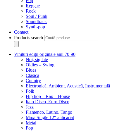
Pop
Reggae
Rock
Soul / Funk
Soundtrack
Synth-pop
Contact
Products search
Viniluri ediții originale anii 70-90
Noi, sigilate
Oldies – Swing
Blues
Clasică
Country
Electronică, Ambient, Acustică, Instrumentală
Folk
Hip hop – Rap – House
Italo Disco, Euro Disco
Jazz
Flamenco, Latino, Tango
Maxi Single 12″ anticariat
Metal
Pop