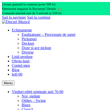
Livrare gratuită la comenzi peste 500 lei.
Parteneriat magazin în București! Detalii
aici
.
Comanda minimă este de 5 articole și 250 lei.
Sari la navigare
Sari la conținut
Echipamente
Egalizatoare – Procesoare de sunet
Pickupuri
Deckuri
Doze si ace pickup
Diverse
Listă produse
Oferta lunii
Contul meu
Blog
lei0,00
Meniu
Viniluri ediții originale anii 70-90
Noi, sigilate
Oldies – Swing
Blues
Clasică