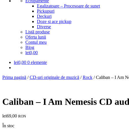
Echipamente
Egalizatoare – Procesoare de sunet
Pickupuri
Deckuri
Doze si ace pickup
Diverse
Listă produse
Oferta lunii
Contul meu
Blog
lei0,00
lei
0,00
0 elemente
Prima pagină
/
CD-uri originale de muzică
/
Rock
/
Caliban – I Am N
Caliban – I Am Nemesis CD aud
lei
69,00
RON
În stoc