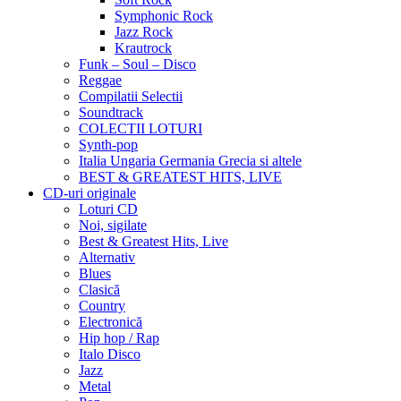
Symphonic Rock
Jazz Rock
Krautrock
Funk – Soul – Disco
Reggae
Compilatii Selectii
Soundtrack
COLECTII LOTURI
Synth-pop
Italia Ungaria Germania Grecia si altele
BEST & GREATEST HITS, LIVE
CD-uri originale
Loturi CD
Noi, sigilate
Best & Greatest Hits, Live
Alternativ
Blues
Clasică
Country
Electronică
Hip hop / Rap
Italo Disco
Jazz
Metal