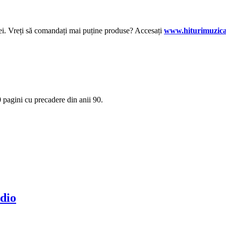
lei. Vreți să comandați mai puține produse? Accesați
www.hiturimuzica
0 pagini cu precadere din anii 90.
dio