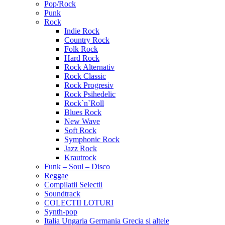
Pop/Rock
Punk
Rock
Indie Rock
Country Rock
Folk Rock
Hard Rock
Rock Alternativ
Rock Classic
Rock Progresiv
Rock Psihedelic
Rock`n`Roll
Blues Rock
New Wave
Soft Rock
Symphonic Rock
Jazz Rock
Krautrock
Funk – Soul – Disco
Reggae
Compilatii Selectii
Soundtrack
COLECTII LOTURI
Synth-pop
Italia Ungaria Germania Grecia si altele