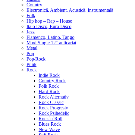
Country
Electronică, Ambient, Acustică, Instrumentală
Folk
Hip hop – Rap – House
Italo Disco, Euro Disco
Jazz
Flamenco, Latino, Tango
Maxi Single 12″ anticariat
Metal
Pop
Pop/Rock
Punk
Rock
Indie Rock
Country Rock
Folk Rock
Hard Rock
Rock Alternativ
Rock Classic
Rock Progresiv
Rock Psihedelic
Rock`n`Roll
Blues Rock
New Wave
Soft Rock