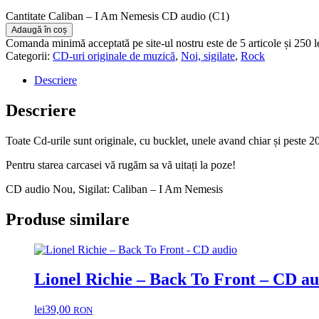
Cantitate Caliban – I Am Nemesis CD audio (C1)
Adaugă în coș
Comanda minimă acceptată pe site-ul nostru este de 5 articole și 250 
Categorii:
CD-uri originale de muzică
,
Noi, sigilate
,
Rock
Descriere
Descriere
Toate Cd-urile sunt originale, cu bucklet, unele avand chiar și peste 2
Pentru starea carcasei vă rugăm sa vă uitați la poze!
CD audio Nou, Sigilat: Caliban – I Am Nemesis
Produse similare
Lionel Richie – Back To Front – CD au
lei
39,00
RON