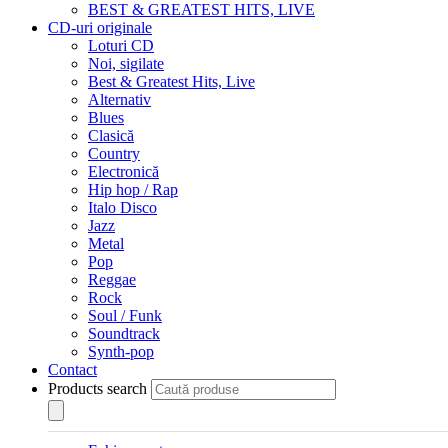
BEST & GREATEST HITS, LIVE
CD-uri originale
Loturi CD
Noi, sigilate
Best & Greatest Hits, Live
Alternativ
Blues
Clasică
Country
Electronică
Hip hop / Rap
Italo Disco
Jazz
Metal
Pop
Reggae
Rock
Soul / Funk
Soundtrack
Synth-pop
Contact
Products search