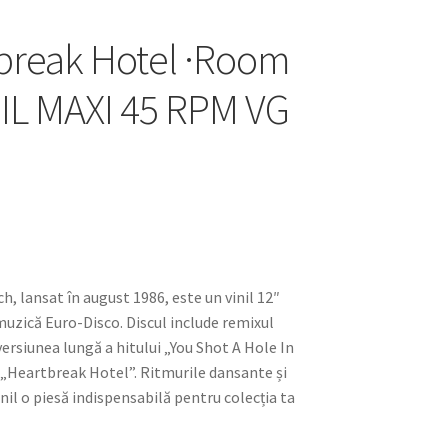
tbreak Hotel ·Room
INIL MAXI 45 RPM VG
ch, lansat în august 1986, este un vinil 12″
 muzică Euro-Disco. Discul include remixul
ersiunea lungă a hitului „You Shot A Hole In
i „Heartbreak Hotel”. Ritmurile dansante și
vinil o piesă indispensabilă pentru colecția ta