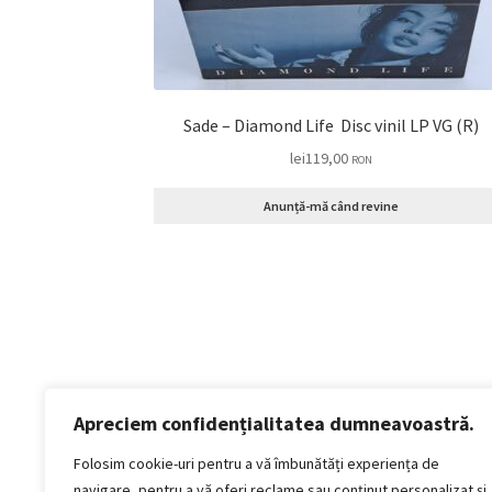
Sade – Diamond Life Disc vinil LP VG (R)
lei
119,00
RON
Anunță-mă când revine
Apreciem confidențialitatea dumneavoastră.
Politică de confidențialitate
Termeni si conditii
Folosim cookie-uri pentru a vă îmbunătăți experiența de
Politica de cookies
navigare, pentru a vă oferi reclame sau conținut personalizat și