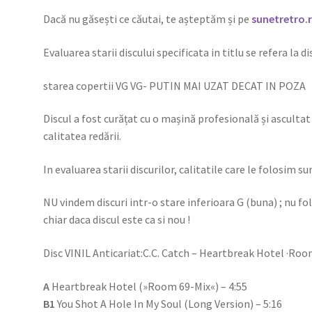
Dacă nu găsești ce căutai, te așteptăm și pe
sunetretro.
Evaluarea starii discului specificata in titlu se refera la d
starea copertii VG VG- PUTIN MAI UZAT DECAT IN POZA
Discul a fost curățat cu o mașină profesională și ascultat 
calitatea redării.
In evaluarea starii discurilor, calitatile care le folosim su
NU vindem discuri intr-o stare inferioara G (buna) ; nu f
chiar daca discul este ca si nou !
Disc VINIL Anticariat:C.C. Catch – Heartbreak Hotel ·Room
A
Heartbreak Hotel (»Room 69-Mix«) – 4:55
B1
You Shot A Hole In My Soul (Long Version) – 5:16