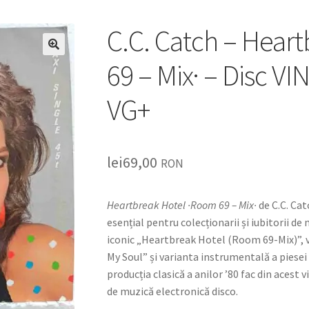
C.C. Catch – Hear
🔍
69 – Mix· – Disc V
VG+
lei
69,00
RON
Heartbreak Hotel ·Room 69 – Mix·
de C.C. Cat
esențial pentru colecționarii și iubitorii de
iconic „Heartbreak Hotel (Room 69-Mix)”, v
My Soul” și varianta instrumentală a piese
producția clasică a anilor ’80 fac din acest 
de muzică electronică disco.