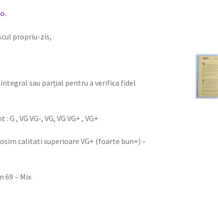
ro
.
iscul propriu-zis,
integral sau parțial pentru a verifica fidel
nt : G , VG VG-, VG, VG VG+ , VG+
olosim calitati superioare VG+ (foarte bun+) –
 69 – Mix·