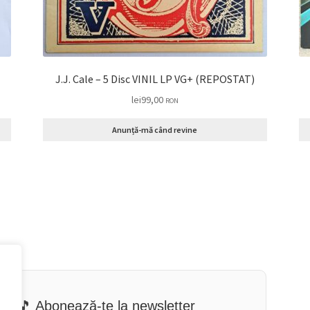
J.J. Cale – 5 Disc VINIL LP VG+ (REPOSTAT)
lei
99,00
RON
Anunță-mă când revine
🎵 Abonează-te la newsletter