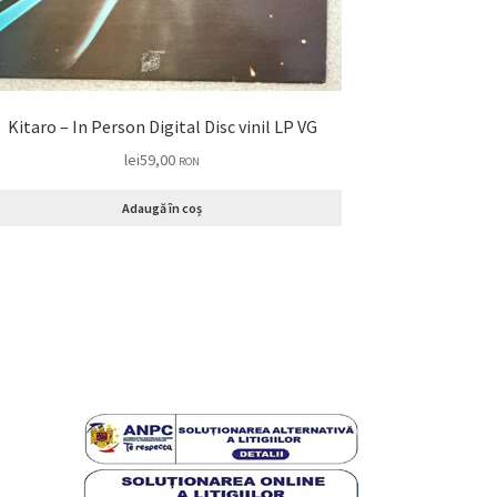
Kitaro – In Person Digital Disc vinil LP VG
lei
59,00
RON
Adaugă în coș