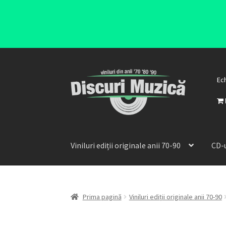
Ec
Viniluri ediții originale anii 70-90
CD-u
Prima pagină
Viniluri ediții originale anii 70-90