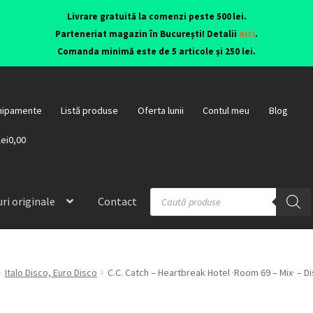
Livrare gratuită la comenzi peste 500 lei.
Parteneriat magazin în București! Detalii
aici
.
Comanda minimă este de 5 articole și 250 lei.
hipamente
Listă produse
Oferta lunii
Contul meu
Blog
lei0,00
ri originale
Contact
Italo Disco, Euro Disco
C.C. Catch – Heartbreak Hotel ·Room 69 – Mix· – D