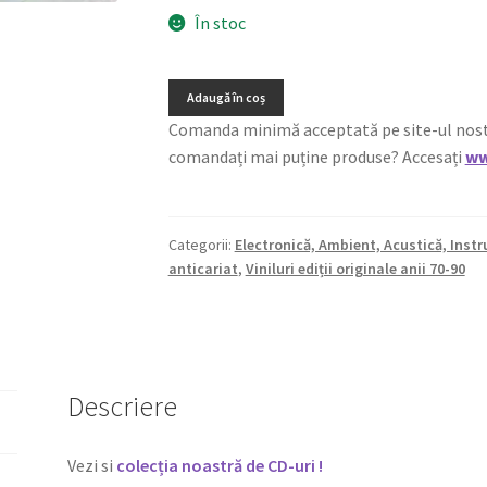
În stoc
Adaugă în coș
Comanda minimă acceptată pe site-ul nostru e
comandați mai puține produse? Accesați
ww
Categorii:
Electronică, Ambient, Acustică, Inst
anticariat
,
Viniluri ediții originale anii 70-90
Descriere
Vezi si
colecția noastră de CD-uri !