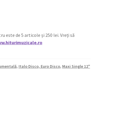
ste de 5 articole și 250 lei. Vreți să
w.hiturimuzicale.ro
rumentală
,
Italo Disco, Euro Disco
,
Maxi Single 12"