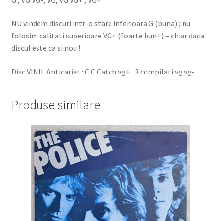
NU vindem discuri intr-o stare inferioara G (buna) ; nu
folosim calitati superioare VG+ (foarte bun+) – chiar daca
discul este ca si nou !
Disc VINIL Anticariat : C C Catch vg+ 3 compilati vg vg-
Produse similare