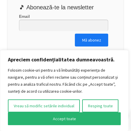
🎵 Abonează-te la newsletter
Email
Apreciem confidențialitatea dumneavoastră.
Folosim cookie-uri pentru a vă îmbunătăți experiența de
navigare, pentru a vă oferi reclame sau conținut personalizat și
pentru a analiza traficul nostru. Făcând clic pe „Accept toate”,
sunteți de acord cu utilizarea cookie-urilor.
Vreau să modific setările individual
Resping toate
0
Accept toate
👍 Urmărește-ne pe Facebook
O