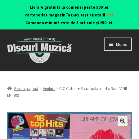
Livrare gratuită la comenzi peste 500 lei.
Parteneriat magazin în București! Detalii
aici
.
Comanda minimă este de 5 articole și 250 lei.
Meniu
Viniluri ediții originale anii 70-90
CD-uri originale
Prima pagină
Viniluri
C C Catch + 3 compilati – 4 x Disc VINIL
LP (90)
Contact
🔍