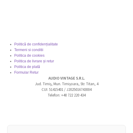
Politică de confidențialitate
Termeni si conditii
Politica de cookies
Politica de livrare și retur
Politica de plată
Formular Retur
AUDIO VINTAGE S.R.L.
Jud. Timiș, Mun. Timișoara, Str. Titan, 4
CUI: 51415401 / J2025016743004
Telefon: +40 722 220 434