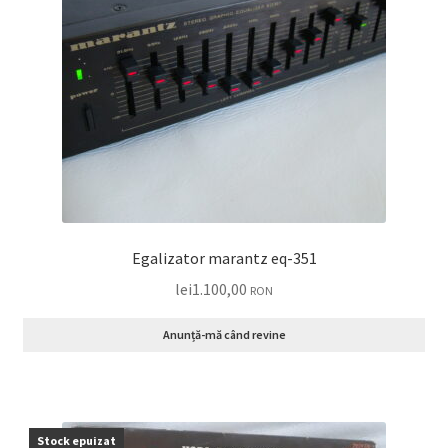
Egalizator marantz eq-351
lei
1.100,00
RON
Anunță-mă când revine
Stock epuizat