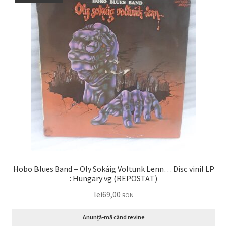
Hobo Blues Band – Oly Sokáig Voltunk Lenn… Disc vinil LP
: Hungary vg (REPOSTAT)
lei
69,00
RON
Anunță-mă când revine