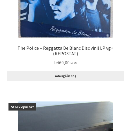
The Police – Reggatta De Blanc Disc vinil LP vg+
(REPOSTAT)
lei
69,00
RON
Adaugă în coș
Stock epuizat