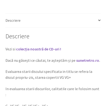
Descriere
Descriere
Vezi si
colecția noastră de CD-uri !
Dacă nu găsești ce căutai, te așteptăm și pe
sunetretro.ro
.
Evaluarea starii discului specificata in titlu se refera la
discul propriu-zis, starea copertii VG VG+
In evaluarea starii discurilor, calitatile care le folosim sunt
:
G , VG VG-, VG, VG VG+ , VG+