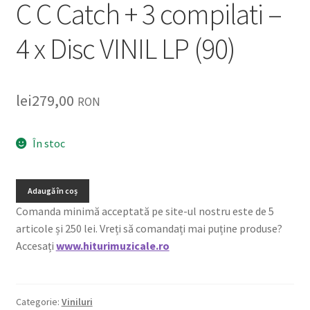
C C Catch + 3 compilati –
4 x Disc VINIL LP (90)
lei
279,00
RON
În stoc
Adaugă în coș
Comanda minimă acceptată pe site-ul nostru este de 5
articole și 250 lei. Vreți să comandați mai puține produse?
Accesați
www.hiturimuzicale.ro
Categorie:
Viniluri