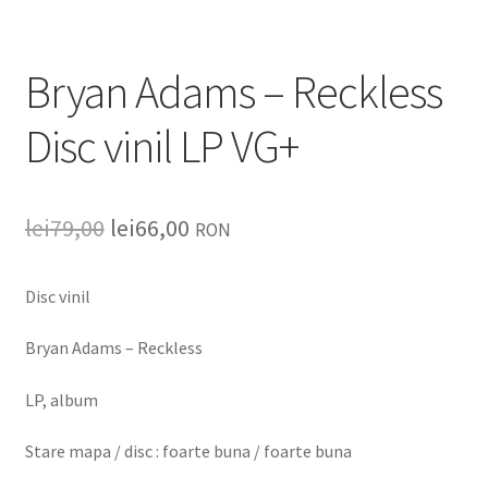
Listă produse
Oferta lunii
Bryan Adams – Reckless
Disc vinil LP VG+
Contul meu
Blog
lei
79,00
lei
66,00
RON
lei0,00
Disc vinil
Bryan Adams – Reckless
LP, album
Stare mapa / disc : foarte buna / foarte buna