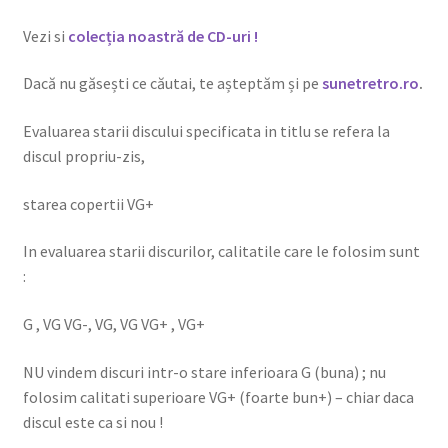
Vezi si
colecția noastră de CD-uri !
Dacă nu găsești ce căutai, te așteptăm și pe
sunetretro.ro
.
Evaluarea starii discului specificata in titlu se refera la
discul propriu-zis,
starea copertii VG+
In evaluarea starii discurilor, calitatile care le folosim sunt
:
G , VG VG-, VG, VG VG+ , VG+
NU vindem discuri intr-o stare inferioara G (buna) ; nu
folosim calitati superioare VG+ (foarte bun+) – chiar daca
discul este ca si nou !