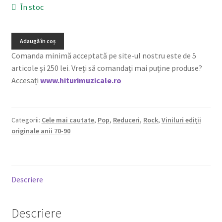
În stoc
Adaugă în coș
Comanda minimă acceptată pe site-ul nostru este de 5
articole și 250 lei. Vreți să comandați mai puține produse?
Accesați
www.hiturimuzicale.ro
Categorii:
Cele mai cautate
,
Pop
,
Reduceri
,
Rock
,
Viniluri ediții
originale anii 70-90
Descriere
Descriere