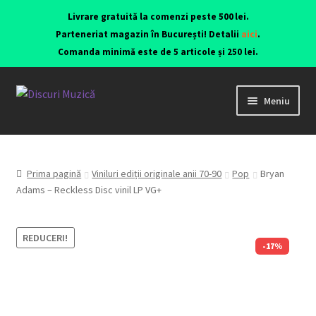
Livrare gratuită la comenzi peste 500 lei.
Parteneriat magazin în București! Detalii
aici
.
Comanda minimă este de 5 articole și 250 lei.
Meniu
Viniluri ediții originale anii 70-90
CD-uri originale
Prima pagină
Viniluri ediții originale anii 70-90
Pop
Bryan
Adams – Reckless Disc vinil LP VG+
Contact
REDUCERI!
-17%
Echipamente