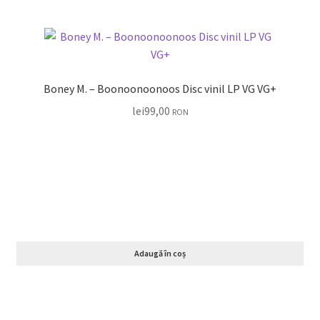
Boney M. – Boonoonoonoos Disc vinil LP VG VG+
lei
99,00
RON
Adaugă în coș