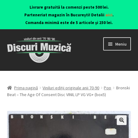
Livrare gratuită la comenzi peste 500 lei.
Parteneriat magazin în București! Detalii
aici
.
Comanda minimă este de 5 articole și 250 lei.
Meniu
Viniluri ediții originale anii 70-90
CD-uri originale
Prima pagină
Viniluri ediții originale anii 70-90
Pop
Bronski
Beat – The Age Of Consent Disc VINIL LP VG VG+ (box5)
Contact
🔍