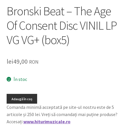
Bronski Beat – The Age
Of Consent Disc VINIL LP
VG VG+ (box5)
lei
49,00
RON
În stoc
Adaugă în coș
Comanda minimă acceptată pe site-ul nostru este de 5
articole și 250 lei. Vreți să comandați mai puține produse?
Accesați
www.hiturimuzicale.ro