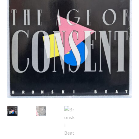
Echipamente
Listă produse
Oferta lunii
Contul meu
Blog
lei0,00