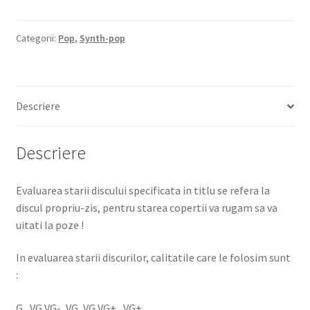
Categorii:
Pop
,
Synth-pop
Descriere
Descriere
Evaluarea starii discului specificata in titlu se refera la
discul propriu-zis, pentru starea copertii va rugam sa va
uitati la poze !
In evaluarea starii discurilor, calitatile care le folosim sunt
:
G , VG VG-, VG, VG VG+ , VG+