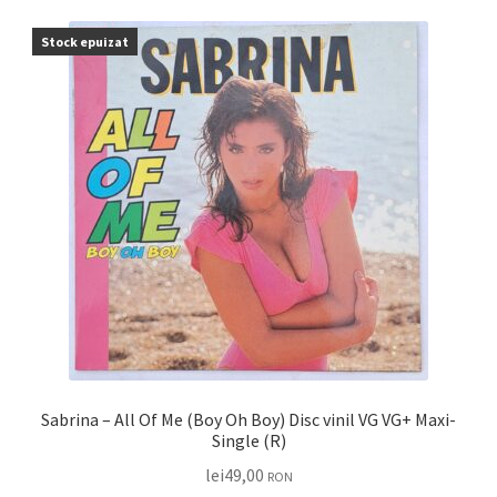
Stock epuizat
Sabrina – All Of Me (Boy Oh Boy) Disc vinil VG VG+ Maxi-
Single (R)
lei
49,00
RON