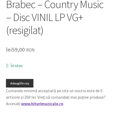
Brabec – Country Music
Listă produse
– Disc VINIL LP VG+
Oferta lunii
(resigilat)
Contul meu
Blog
lei
59,00
RON
lei0,00
În stoc
Adaugă în coș
Comanda minimă acceptată pe site-ul nostru este de 5
articole și 250 lei. Vreți să comandați mai puține produse?
Accesați
www.hiturimuzicale.ro