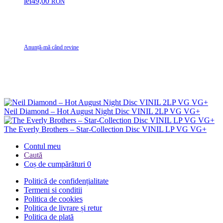
lei
49,00
RON
Anunță-mă când revine
Neil Diamond – Hot August Night Disc VINIL 2LP VG VG+
The Everly Brothers – Star-Collection Disc VINIL LP VG VG+
Contul meu
Caută
Coș de cumpărături
0
Politică de confidențialitate
Termeni si conditii
Politica de cookies
Politica de livrare și retur
Politica de plată