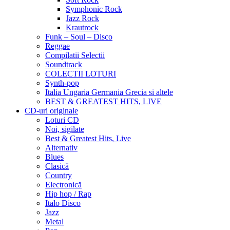
Symphonic Rock
Jazz Rock
Krautrock
Funk – Soul – Disco
Reggae
Compilatii Selectii
Soundtrack
COLECTII LOTURI
Synth-pop
Italia Ungaria Germania Grecia si altele
BEST & GREATEST HITS, LIVE
CD-uri originale
Loturi CD
Noi, sigilate
Best & Greatest Hits, Live
Alternativ
Blues
Clasică
Country
Electronică
Hip hop / Rap
Italo Disco
Jazz
Metal