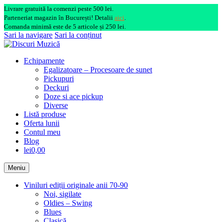
Livrare gratuită la comenzi peste 500 lei.
Parteneriat magazin în București! Detalii
aici
.
Comanda minimă este de 5 articole și 250 lei.
Sari la navigare
Sari la conținut
Echipamente
Egalizatoare – Procesoare de sunet
Pickupuri
Deckuri
Doze si ace pickup
Diverse
Listă produse
Oferta lunii
Contul meu
Blog
lei0,00
Meniu
Viniluri ediții originale anii 70-90
Noi, sigilate
Oldies – Swing
Blues
Clasică