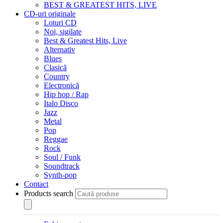
BEST & GREATEST HITS, LIVE
CD-uri originale
Loturi CD
Noi, sigilate
Best & Greatest Hits, Live
Alternativ
Blues
Clasică
Country
Electronică
Hip hop / Rap
Italo Disco
Jazz
Metal
Pop
Reggae
Rock
Soul / Funk
Soundtrack
Synth-pop
Contact
Products search