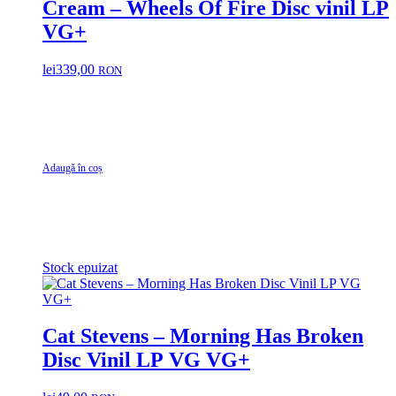
Cream – Wheels Of Fire Disc vinil LP
VG+
lei
339,00
RON
Adaugă în coș
Stock epuizat
Cat Stevens – Morning Has Broken
Disc Vinil LP VG VG+