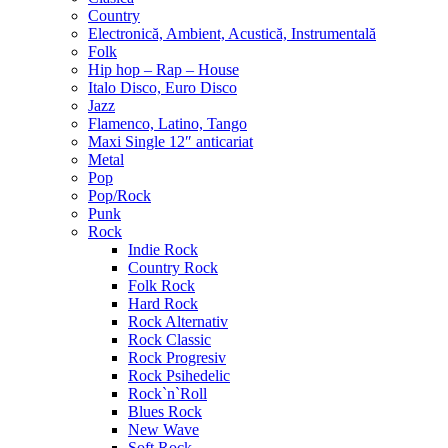
Country
Electronică, Ambient, Acustică, Instrumentală
Folk
Hip hop – Rap – House
Italo Disco, Euro Disco
Jazz
Flamenco, Latino, Tango
Maxi Single 12″ anticariat
Metal
Pop
Pop/Rock
Punk
Rock
Indie Rock
Country Rock
Folk Rock
Hard Rock
Rock Alternativ
Rock Classic
Rock Progresiv
Rock Psihedelic
Rock`n`Roll
Blues Rock
New Wave
Soft Rock