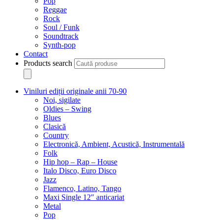
Pop
Reggae
Rock
Soul / Funk
Soundtrack
Synth-pop
Contact
Products search
Viniluri ediții originale anii 70-90
Noi, sigilate
Oldies – Swing
Blues
Clasică
Country
Electronică, Ambient, Acustică, Instrumentală
Folk
Hip hop – Rap – House
Italo Disco, Euro Disco
Jazz
Flamenco, Latino, Tango
Maxi Single 12″ anticariat
Metal
Pop