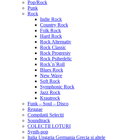
Pop/Rock
Punk
Rock
Indie Rock
Country Rock
Folk Rock
Hard Rock
Rock Alternativ
Rock Classic
Rock Progresiv
Rock Psihedelic
Rock`n`Roll
Blues Rock
New Wave
Soft Rock
Symphonic Rock
Jazz Rock
Krautrock
Funk – Soul – Disco
Reggae
Compilatii Selectii
Soundtrack
COLECTII LOTURI
Synth-pop
Italia Ungaria Germania Grecia si altele