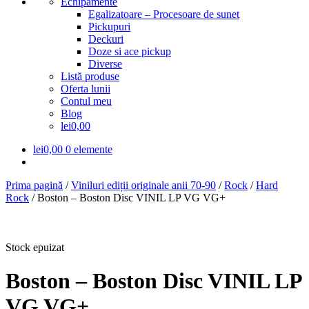
Echipamente
Egalizatoare – Procesoare de sunet
Pickupuri
Deckuri
Doze si ace pickup
Diverse
Listă produse
Oferta lunii
Contul meu
Blog
lei0,00
lei
0,00
0 elemente
Prima pagină
/
Viniluri ediții originale anii 70-90
/
Rock
/
Hard
Rock
/
Boston – Boston Disc VINIL LP VG VG+
Stock epuizat
Boston – Boston Disc VINIL LP
VG VG+