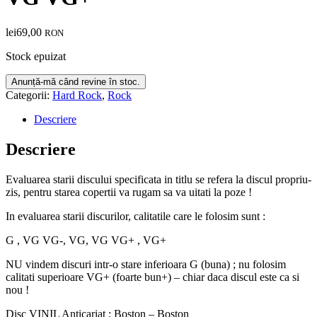
lei
69,00
RON
Stock epuizat
Categorii:
Hard Rock
,
Rock
Descriere
Descriere
Evaluarea starii discului specificata in titlu se refera la discul propriu-
zis, pentru starea copertii va rugam sa va uitati la poze !
In evaluarea starii discurilor, calitatile care le folosim sunt :
G , VG VG-, VG, VG VG+ , VG+
NU vindem discuri intr-o stare inferioara G (buna) ; nu folosim
calitati superioare VG+ (foarte bun+) – chiar daca discul este ca si
nou !
Disc VINIL Anticariat : Boston – Boston