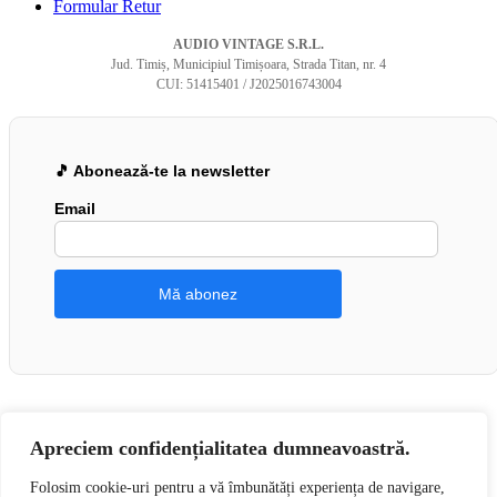
Formular Retur
AUDIO VINTAGE S.R.L.
Jud. Timiș, Municipiul Timișoara, Strada Titan, nr. 4
CUI: 51415401 / J2025016743004
🎵 Abonează-te la newsletter
Email
Apreciem confidențialitatea dumneavoastră.
Folosim cookie-uri pentru a vă îmbunătăți experiența de navigare,
👍 Urmărește-ne pe Facebook