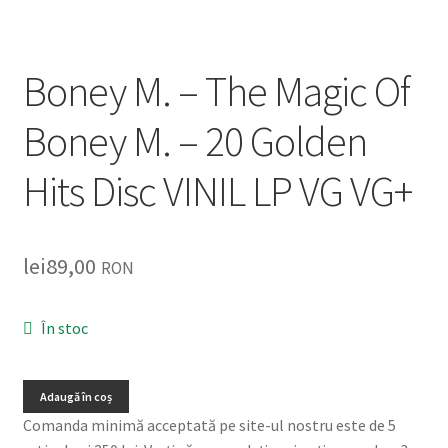
Listă produse
Oferta lunii
Boney M. – The Magic Of
Contul meu
Boney M. – 20 Golden
Blog
Hits Disc VINIL LP VG VG+
lei0,00
lei
89,00
RON
În stoc
Adaugă în coș
Comanda minimă acceptată pe site-ul nostru este de 5