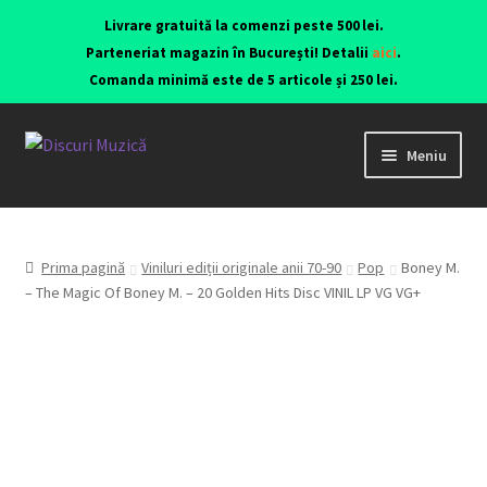
Livrare gratuită la comenzi peste 500 lei.
Parteneriat magazin în București! Detalii
aici
.
Comanda minimă este de 5 articole și 250 lei.
Meniu
Viniluri ediții originale anii 70-90
CD-uri originale
Prima pagină
Viniluri ediții originale anii 70-90
Pop
Boney M.
– The Magic Of Boney M. – 20 Golden Hits Disc VINIL LP VG VG+
Contact
Echipamente