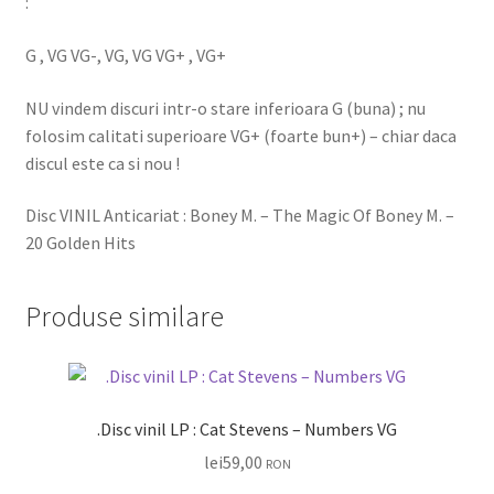
:
G , VG VG-, VG, VG VG+ , VG+
NU vindem discuri intr-o stare inferioara G (buna) ; nu
folosim calitati superioare VG+ (foarte bun+) – chiar daca
discul este ca si nou !
Disc VINIL Anticariat : Boney M. – The Magic Of Boney M. –
20 Golden Hits
Produse similare
.Disc vinil LP : Cat Stevens – Numbers VG
lei
59,00
RON