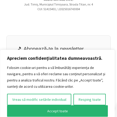
Jud. Timiș, Municipiul Timișoara, Strada Titan, nr. 4
CUI: 51415401 / J2025016743004
🎵 Abonează-te la newsletter
Email
Apreciem confidențialitatea dumneavoastră.
Folosim cookie-uri pentru a vă îmbunătăți experiența de
navigare, pentru a vă oferi reclame sau conținut personalizat și
pentru a analiza traficul nostru. Făcând clic pe „Accept toate”,
sunteți de acord cu utilizarea cookie-urilor.
Vreau să modific setările individual
Resping toate
0
Accept toate
👍 Urmărește-ne pe Facebook