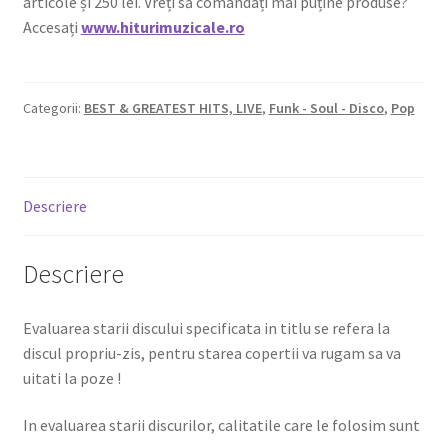
articole și 250 lei. Vreți să comandați mai puține produse?
Accesați
www.hiturimuzicale.ro
Categorii:
BEST & GREATEST HITS, LIVE
,
Funk - Soul - Disco
,
Pop
Descriere
Descriere
Evaluarea starii discului specificata in titlu se refera la
discul propriu-zis, pentru starea copertii va rugam sa va
uitati la poze !
In evaluarea starii discurilor, calitatile care le folosim sunt