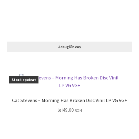
Adaugă în coș
Stock epuizat
Cat Stevens – Morning Has Broken Disc Vinil LP VG VG+
lei
49,00
RON