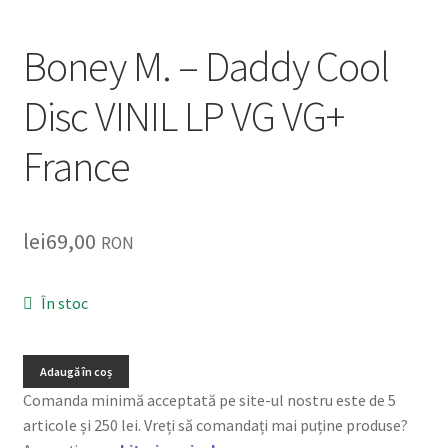
Listă produse
Boney M. – Daddy Cool
Oferta lunii
Disc VINIL LP VG VG+
Contul meu
France
Blog
lei0,00
lei
69,00
RON
În stoc
Adaugă în coș
Comanda minimă acceptată pe site-ul nostru este de 5
articole și 250 lei. Vreți să comandați mai puține produse?