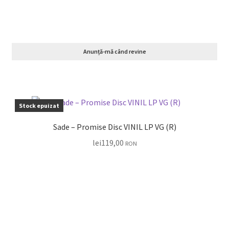
Anunță-mă când revine
Stock epuizat
Sade – Promise Disc VINIL LP VG (R)
lei
119,00
RON