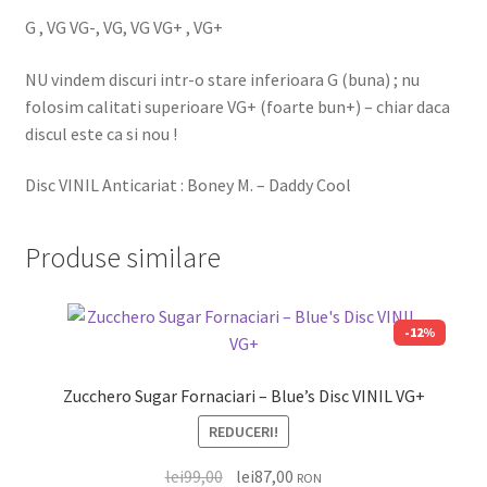
G , VG VG-, VG, VG VG+ , VG+
NU vindem discuri intr-o stare inferioara G (buna) ; nu
folosim calitati superioare VG+ (foarte bun+) – chiar daca
discul este ca si nou !
Disc VINIL Anticariat : Boney M. – Daddy Cool
Produse similare
-12%
Zucchero Sugar Fornaciari – Blue’s Disc VINIL VG+
REDUCERI!
lei
99,00
lei
87,00
RON