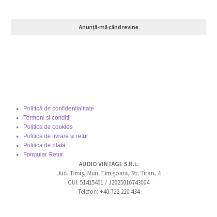
Anunță-mă când revine
Politică de confidențialitate
Termeni si conditii
Politica de cookies
Politica de livrare și retur
Politica de plată
Formular Retur
AUDIO VINTAGE S.R.L.
Jud. Timiș, Mun. Timișoara, Str. Titan, 4
CUI: 51415401 / J2025016743004
Telefon: +40 722 220 434