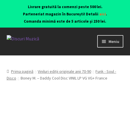
Livrare gratuită la comenzi peste 500 lei.
Parteneriat magazin în București! Detalii
aici
.
Comanda minimă este de 5 articole și 250 lei.
Meniu
Viniluri ediții originale anii 70-90
CD-uri originale
Prima pagină
Viniluri ediții originale anii 70-90
Funk - Soul -
Disco
Boney M. – Daddy Cool Disc VINIL LP VG VG+ France
Contact
Echipamente