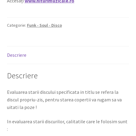
Accesați
www.hiturimuzicale.ro
Categorie:
Funk - Soul - Disco
Descriere
Descriere
Evaluarea starii discului specificata in titlu se refera la
discul propriu-zis, pentru starea copertii va rugam sa va
uitati la poze !
In evaluarea starii discurilor, calitatile care le folosim sunt
: